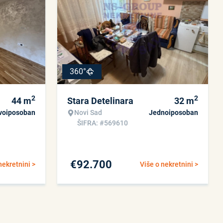
360°
2
2
44
m
Stara Detelinara
32
m
voiposoban
Novi Sad
Jednoiposoban
ŠIFRA: #569610
€
92.700
nekretnini >
Više o nekretnini >