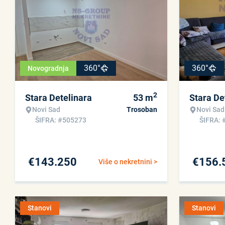
360°
360°
Novogradnja
2
Stara Detelinara
53
m
Stara De
Novi Sad
Trosoban
Novi Sad
ŠIFRA: #505273
ŠIFRA: 
€
143.250
€
156.
Više o nekretnini >
Stanovi
Stanovi