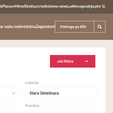
li
Placevi
Hitno!
Ekskluzivno
Snižene cene
Lux
Novogradnja
360°
te vašu nekretninu
Zaposleni
Još filtera
Lokacija
Stara Detelinara
Površina