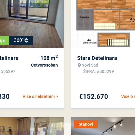
360°
nja
2
telinara
108
m
Stara Detelinara
Četvorosoban
Novi Sad
#505297
ŠIFRA: #505299
330
€
152.670
Više o nekretnini >
Više o 
Stanovi