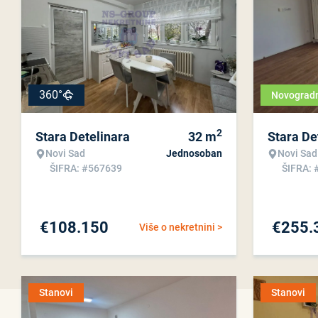
360°
Novograd
2
Stara Detelinara
32
m
Stara De
Novi Sad
Jednosoban
Novi Sad
ŠIFRA: #567639
ŠIFRA: 
€
108.150
€
255.
Više o nekretnini >
Stanovi
Stanovi