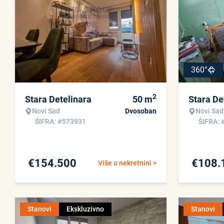
360°
2
Stara Detelinara
50
m
Stara De
Novi Sad
Dvosoban
Novi Sad
ŠIFRA: #573931
ŠIFRA: 
€
154.500
€
108.
Više o nekretnini >
Stanovi
Ekskluzivno
Stanovi