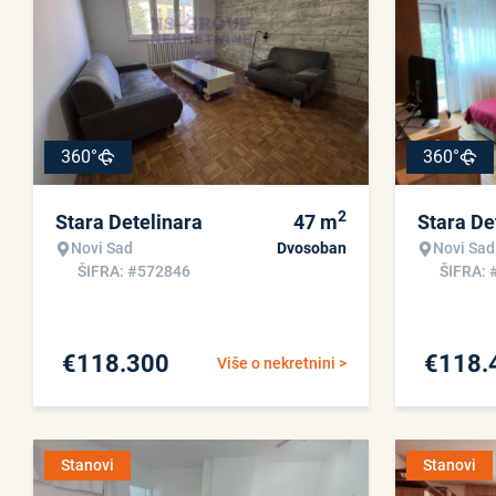
360°
360°
2
Stara Detelinara
47
m
Stara De
Novi Sad
Dvosoban
Novi Sad
ŠIFRA: #572846
ŠIFRA: 
€
118.300
€
118.
Više o nekretnini >
Stanovi
Stanovi