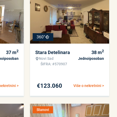
360°
2
2
37
m
Stara Detelinara
38
m
noiposoban
Novi Sad
Jednoiposoban
ŠIFRA: #570907
€
123.060
nekretnini >
Više o nekretnini >
Stanovi