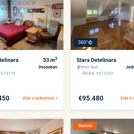
360°
2
telinara
53
m
Stara Detelinara
Dvosoban
Novi Sad
Jed
#573119
ŠIFRA: #571233
450
€
95.480
Više o nekretnini >
Više o 
Stanovi