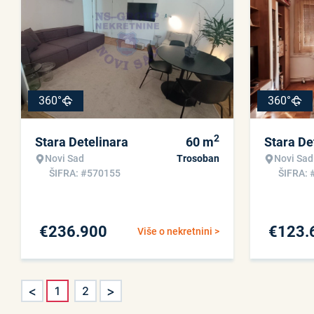
360°
360°
2
Stara Detelinara
60
m
Stara De
Novi Sad
Trosoban
Novi Sad
ŠIFRA: #570155
ŠIFRA: 
€
236.900
€
123.
Više o nekretnini >
<
>
1
2