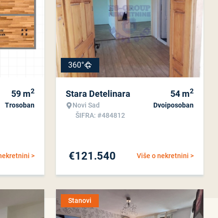
360°
2
2
59
m
Stara Detelinara
54
m
Trosoban
Novi Sad
Dvoiposoban
ŠIFRA: #484812
€
121.540
nekretnini >
Više o nekretnini >
Stanovi