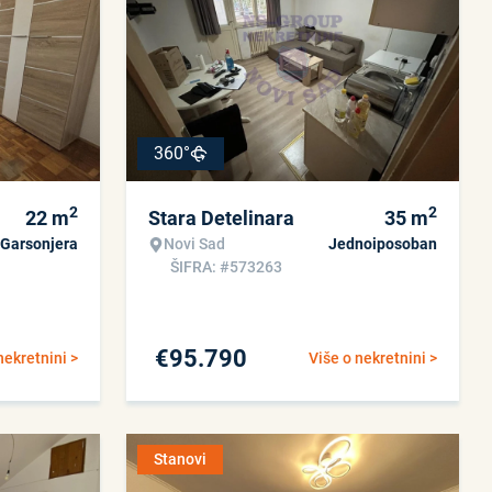
360°
2
2
22
m
Stara Detelinara
35
m
Garsonjera
Novi Sad
Jednoiposoban
ŠIFRA: #573263
€
95.790
nekretnini >
Više o nekretnini >
Stanovi