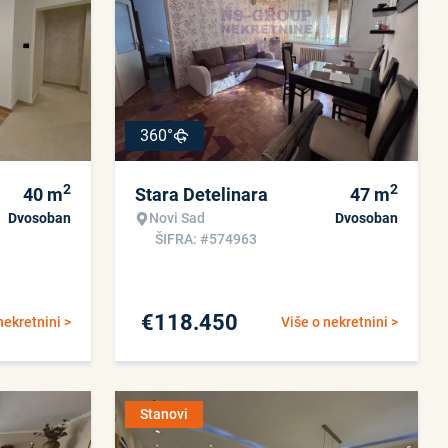
360°
2
2
40
m
Stara Detelinara
47
m
Dvosoban
Novi Sad
Dvosoban
ŠIFRA: #574963
€
118.450
nekretnini >
Više o nekretnini >
Stanovi