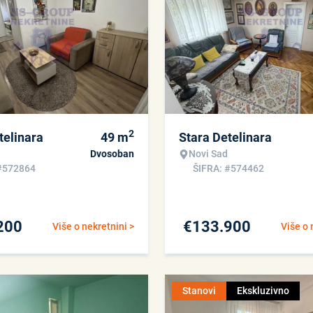
2
telinara
49
m
Stara Detelinara
Dvosoban
Novi Sad
#572864
ŠIFRA: #574462
200
€
133.900
Više o nekretnini >
Više o 
Stanovi
Ekskluzivno