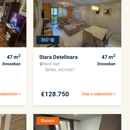
360°
2
2
47
m
Stara Detelinara
47
m
Dvosoban
Novi Sad
Dvosoban
ŠIFRA: #574397
€
128.750
nekretnini >
Više o nekretnini >
Stanovi