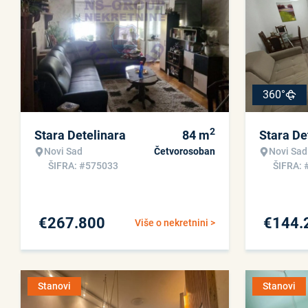
360°
2
Stara Detelinara
84
m
Stara De
Novi Sad
Četvorosoban
Novi Sad
ŠIFRA: #575033
ŠIFRA: 
€
267.800
€
144.
Više o nekretnini >
Stanovi
Stanovi