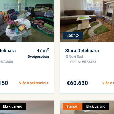
360°
2
telinara
47
m
Stara Detelinara
Dvoiposoban
Novi Sad
#573850
ŠIFRA: #573323
150
€
60.630
Više o nekretnini >
Više o 
Ekskluzivno
Stanovi
Ekskluzivno