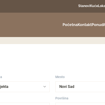
Stanovi
Kuće
Loka
Početna
Kontakt
Ponudi
ta
Mesto
Površina