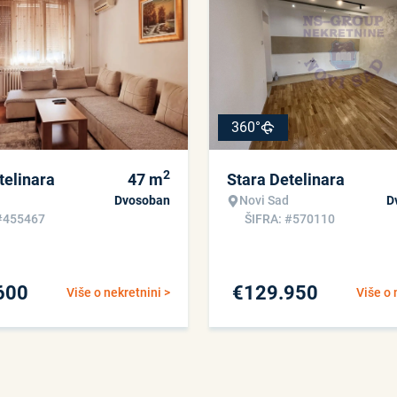
360°
2
telinara
47
m
Stara Detelinara
Dvosoban
Novi Sad
D
#455467
ŠIFRA: #570110
600
€
129.950
Više o nekretnini >
Više o 