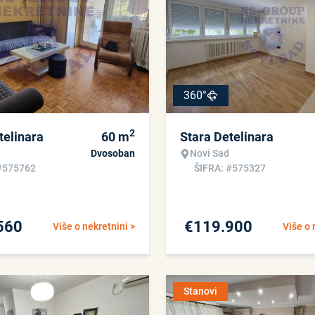
360°
2
telinara
60
m
Stara Detelinara
Dvosoban
Novi Sad
#575762
ŠIFRA: #575327
560
€
119.900
Više o nekretnini >
Više o 
Stanovi