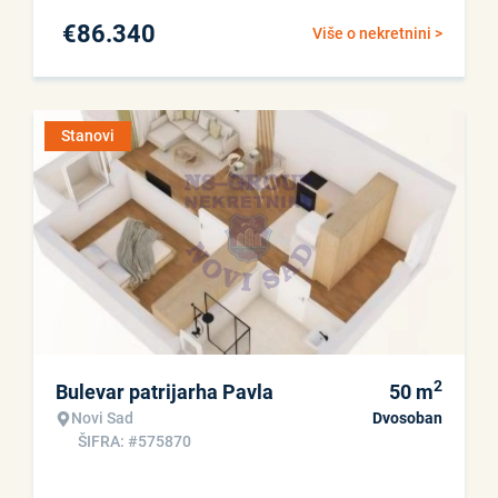
€
86.340
Više o nekretnini >
Stanovi
2
Bulevar patrijarha Pavla
50
m
Novi Sad
Dvosoban
ŠIFRA: #575870