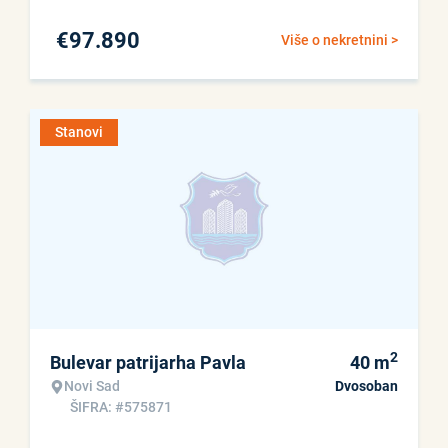
€
97.890
Više o nekretnini >
Stanovi
2
Bulevar patrijarha Pavla
40
m
Novi Sad
Dvosoban
ŠIFRA: #575871