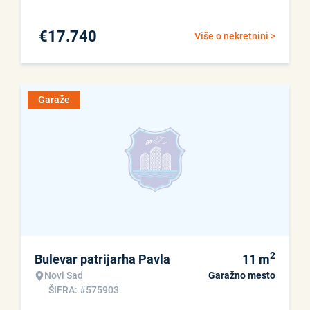
€
17.740
Više o nekretnini >
Garaže
2
Bulevar patrijarha Pavla
11
m
Novi Sad
Garažno mesto
ŠIFRA: #575903