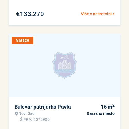
€
133.270
Više o nekretnini >
Garaže
2
Bulevar patrijarha Pavla
16
m
Novi Sad
Garažno mesto
ŠIFRA: #575905