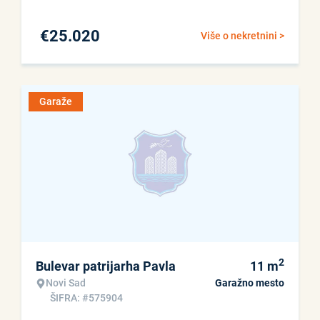
€
25.020
Više o nekretnini >
Garaže
2
Bulevar patrijarha Pavla
11
m
Novi Sad
Garažno mesto
ŠIFRA: #575904