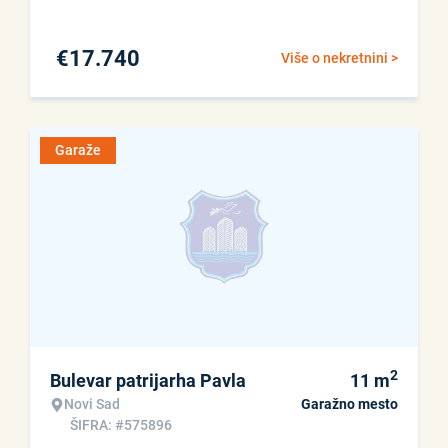
€
17.740
Više o nekretnini >
Garaže
2
Bulevar patrijarha Pavla
11
m
Novi Sad
Garažno mesto
ŠIFRA: #575896