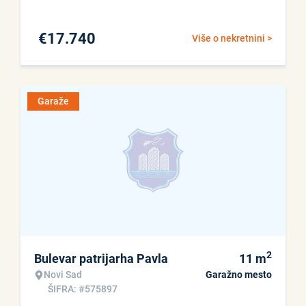
€
17.740
Više o nekretnini >
Garaže
2
Bulevar patrijarha Pavla
11
m
Novi Sad
Garažno mesto
ŠIFRA: #575897