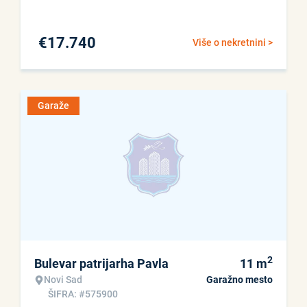
€
17.740
Više o nekretnini >
Garaže
2
Bulevar patrijarha Pavla
11
m
Novi Sad
Garažno mesto
ŠIFRA: #575900