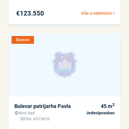
€
123.550
Više o nekretnini >
Stanovi
2
Bulevar patrijarha Pavla
45
m
Novi Sad
Jednoiposoban
ŠIFRA: #575876