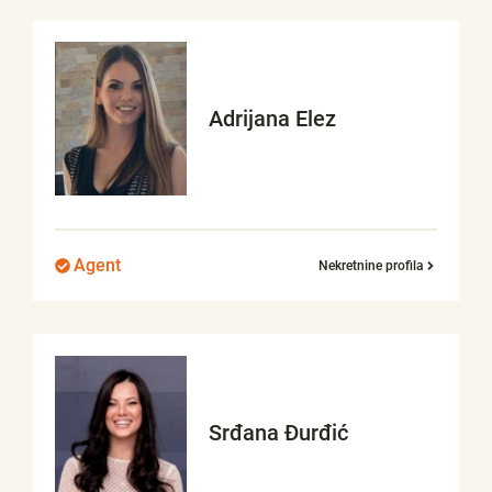
Adrijana
Elez
Agent
Nekretnine profila
Srđana
Đurđić