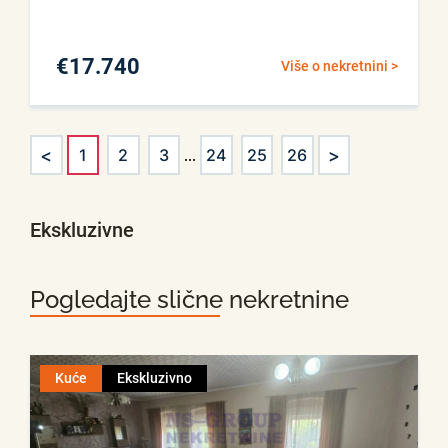
€
17.740
Više o nekretnini >
<
>
1
2
3
...
24
25
26
Ekskluzivne
Pogledajte slične nekretnine
Kuće
Ekskluzivno