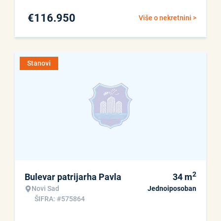
€
116.950
Više o nekretnini >
Stanovi
2
Bulevar patrijarha Pavla
34
m
Novi Sad
Jednoiposoban
ŠIFRA: #575864