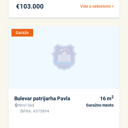
€
103.000
Više o nekretnini >
Garaže
2
Bulevar patrijarha Pavla
16
m
Novi Sad
Garažno mesto
ŠIFRA: #575894