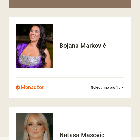
Bojana
Marković
Menadžer
Nekretnine profila
Nataša
Mašović