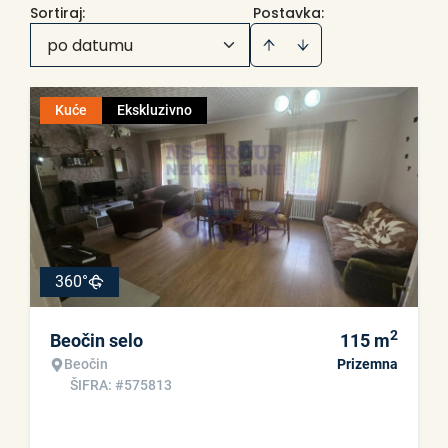
Sortiraj
:
Postavka:
po datumu
Kuće
Ekskluzivno
360°
2
Beočin selo
115
m
Beočin
Prizemna
ŠIFRA: #575813