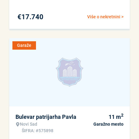
€
17.740
Više o nekretnini >
Garaže
2
Bulevar patrijarha Pavla
11
m
Novi Sad
Garažno mesto
ŠIFRA: #575898