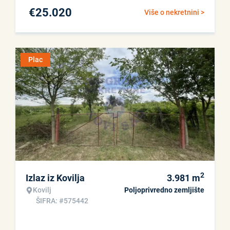
€
25.020
Više o nekretnini >
Plac
2
Izlaz iz Kovilja
3.981
m
Kovilj
Poljoprivredno zemljište
ŠIFRA: #575442