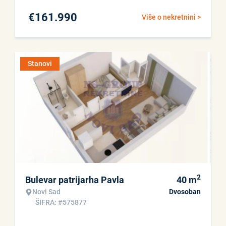
€
161.990
Više o nekretnini >
Stanovi
2
Bulevar patrijarha Pavla
40
m
Novi Sad
Dvosoban
ŠIFRA: #575877