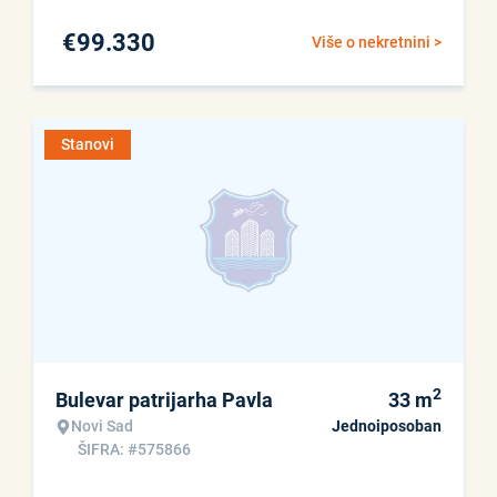
€
99.330
Više o nekretnini >
Stanovi
2
Bulevar patrijarha Pavla
33
m
Novi Sad
Jednoiposoban
ŠIFRA: #575866