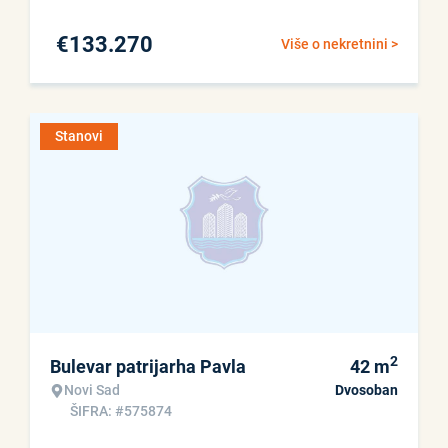
€
133.270
Više o nekretnini >
Stanovi
2
Bulevar patrijarha Pavla
42
m
Novi Sad
Dvosoban
ŠIFRA: #575874