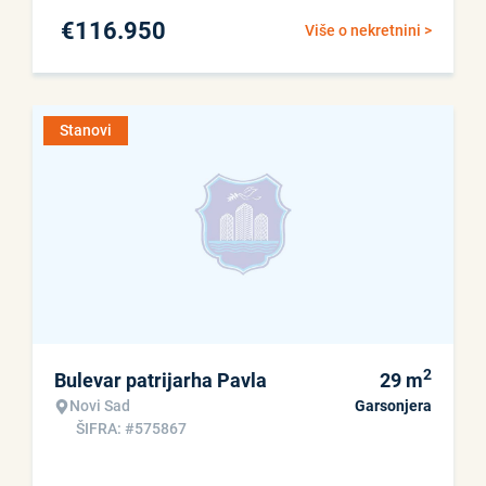
€
116.950
Više o nekretnini >
Stanovi
2
Bulevar patrijarha Pavla
29
m
Novi Sad
Garsonjera
ŠIFRA: #575867