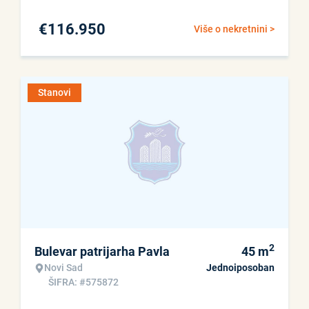
€
116.950
Više o nekretnini >
Stanovi
2
Bulevar patrijarha Pavla
45
m
Novi Sad
Jednoiposoban
ŠIFRA: #575872