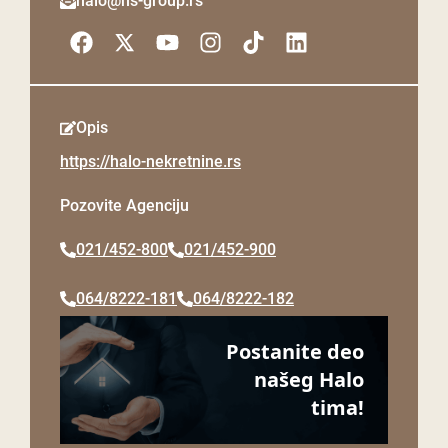
halo@ns-group.rs
Opis
https://halo-nekretnine.rs
Pozovite Agenciju
021/452-800
021/452-900
064/8222-181
064/8222-182
Postanite deo
našeg Halo
tima!