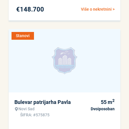
€
148.700
Više o nekretnini >
Stanovi
2
Bulevar patrijarha Pavla
55
m
Novi Sad
Dvoiposoban
ŠIFRA: #575875