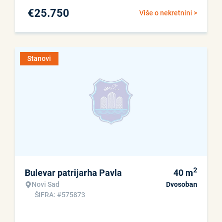
€
25.750
Više o nekretnini >
Stanovi
2
Bulevar patrijarha Pavla
40
m
Novi Sad
Dvosoban
ŠIFRA: #575873