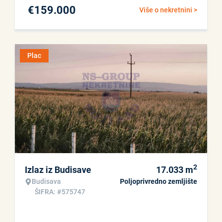
€
159.000
Više o nekretnini >
Plac
2
Izlaz iz Budisave
17.033
m
Budisava
Poljoprivredno zemljište
ŠIFRA: #575747