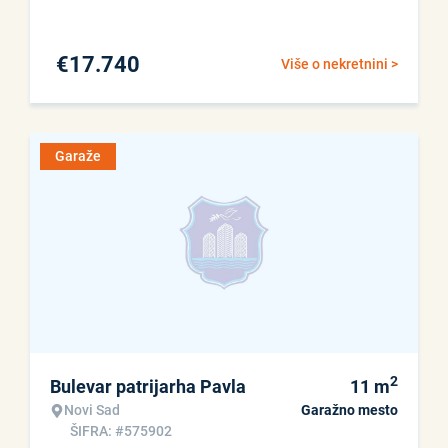
€
17.740
Više o nekretnini >
Garaže
2
Bulevar patrijarha Pavla
11
m
Novi Sad
Garažno mesto
ŠIFRA: #575902