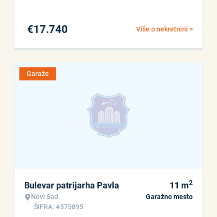
€
17.740
Više o nekretnini >
Garaže
2
Bulevar patrijarha Pavla
11
m
Novi Sad
Garažno mesto
ŠIFRA: #575895