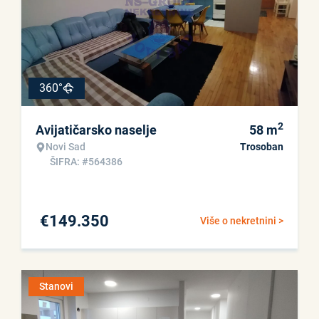
360°
2
Avijatičarsko naselje
58
m
Novi Sad
Trosoban
ŠIFRA: #564386
€
149.350
Više o nekretnini >
Stanovi