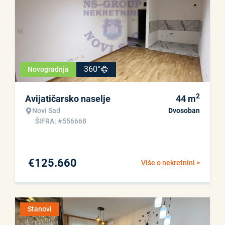
360°
Novogradnja
2
Avijatičarsko naselje
44
m
Novi Sad
Dvosoban
ŠIFRA: #556668
€
125.660
Više o nekretnini >
Stanovi