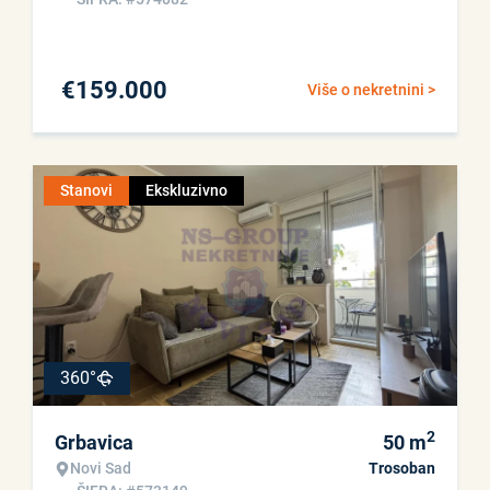
€
159.000
Više o nekretnini >
Stanovi
Ekskluzivno
360°
2
Grbavica
50
m
Novi Sad
Trosoban