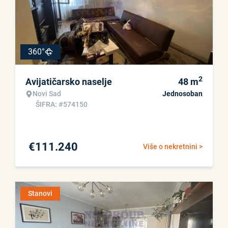
360°
2
Avijatičarsko naselje
48
m
Novi Sad
Jednosoban
ŠIFRA: #574150
€
111.240
Više o nekretnini >
Stanovi