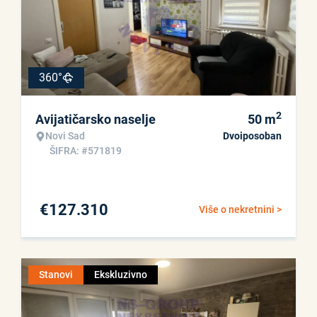
360°
2
Avijatičarsko naselje
50
m
Novi Sad
Dvoiposoban
ŠIFRA: #571819
€
127.310
Više o nekretnini >
Stanovi
Ekskluzivno