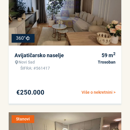
360°
2
Avijatičarsko naselje
59
m
Novi Sad
Trosoban
ŠIFRA: #561417
€
250.000
Više o nekretnini >
Stanovi