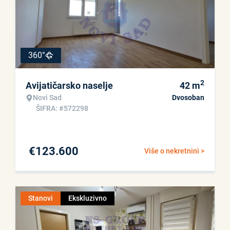
360°
2
Avijatičarsko naselje
42
m
Novi Sad
Dvosoban
ŠIFRA: #572298
€
123.600
Više o nekretnini >
Stanovi
Ekskluzivno