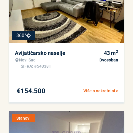
360°
2
Avijatičarsko naselje
43
m
Novi Sad
Dvosoban
ŠIFRA: #543381
€
154.500
Više o nekretnini >
Stanovi