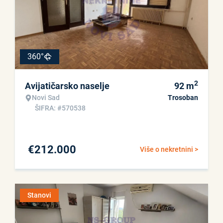
360°
2
Avijatičarsko naselje
92
m
Novi Sad
Trosoban
ŠIFRA: #570538
€
212.000
Više o nekretnini >
Stanovi