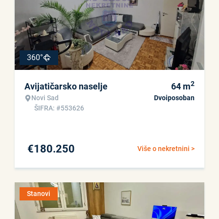
360°
2
Avijatičarsko naselje
64
m
Novi Sad
Dvoiposoban
ŠIFRA: #553626
€
180.250
Više o nekretnini >
Stanovi