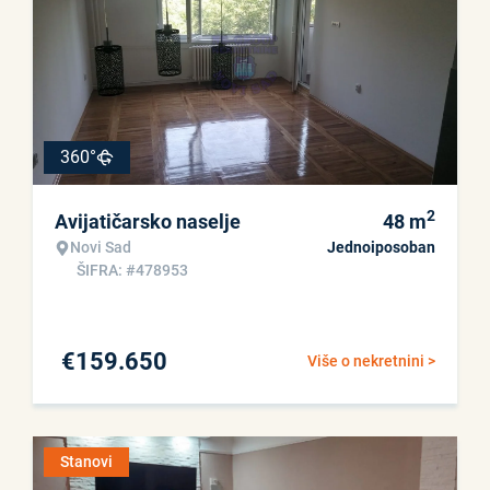
360°
2
Avijatičarsko naselje
48
m
Novi Sad
Jednoiposoban
ŠIFRA: #478953
€
159.650
Više o nekretnini >
Stanovi