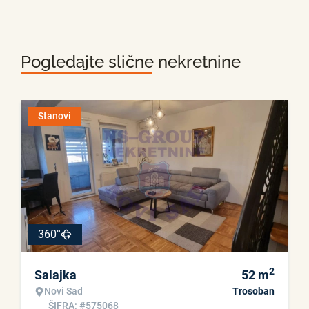
Pogledajte slične nekretnine
Stanovi
360°
2
Salajka
52
m
Novi Sad
Trosoban
ŠIFRA: #575068