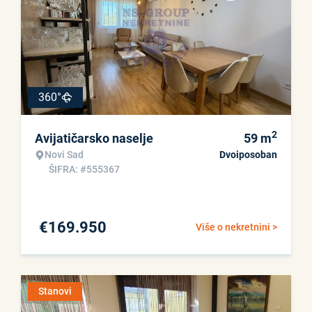
360°
2
Avijatičarsko naselje
59
m
Novi Sad
Dvoiposoban
ŠIFRA: #555367
€
169.950
Više o nekretnini >
Stanovi