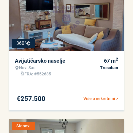
360°
2
Avijatičarsko naselje
67
m
Novi Sad
Trosoban
ŠIFRA: #552685
€
257.500
Više o nekretnini >
Stanovi