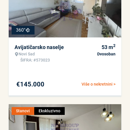
360°
2
Avijatičarsko naselje
53
m
Novi Sad
Dvosoban
ŠIFRA: #573023
€
145.000
Više o nekretnini >
Stanovi
Ekskluzivno