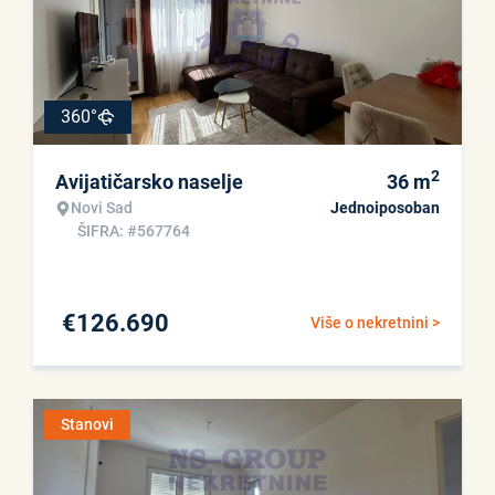
360°
2
Avijatičarsko naselje
36
m
Novi Sad
Jednoiposoban
ŠIFRA: #567764
€
126.690
Više o nekretnini >
Stanovi