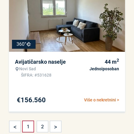
360°
2
Avijatičarsko naselje
44
m
Novi Sad
Jednoiposoban
ŠIFRA: #531628
€
156.560
Više o nekretnini >
<
>
1
2