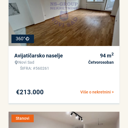
360°
2
Avijatičarsko naselje
94
m
Novi Sad
Četvorosoban
ŠIFRA: #560261
€
213.000
Više o nekretnini >
Stanovi