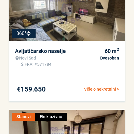
360°
2
Avijatičarsko naselje
60
m
Novi Sad
Dvosoban
ŠIFRA: #571784
€
159.650
Više o nekretnini >
Stanovi
Ekskluzivno