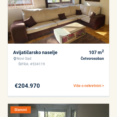
2
Avijatičarsko naselje
107
m
Novi Sad
Četvorosoban
ŠIFRA: #534119
€
204.970
Više o nekretnini >
Stanovi