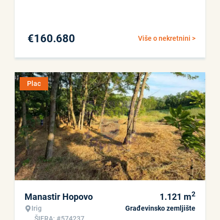
€
160.680
Više o nekretnini >
Plac
2
Manastir Hopovo
1.121
m
Irig
Građevinsko zemljište
ŠIFRA: #574237