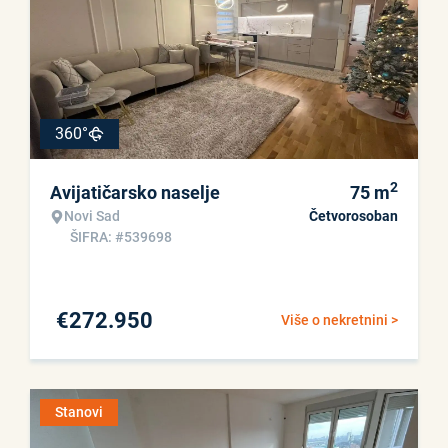
360°
2
Avijatičarsko naselje
75
m
Novi Sad
Četvorosoban
ŠIFRA: #539698
€
272.950
Više o nekretnini >
Stanovi