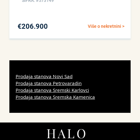
ŠIFRA: #573149
€
206.900
Više o nekretnini >
Prodaja stanova Novi Sad
Prodaja stanova Petrovaradin
Prodaja stanova Sremski Karlovci
Prodaja stanova Sremska Kamenica