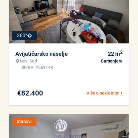
360°
2
Avijatičarsko naselje
22
m
Novi Sad
Garsonjera
ŠIFRA: #569148
€
82.400
Više o nekretnini >
Stanovi