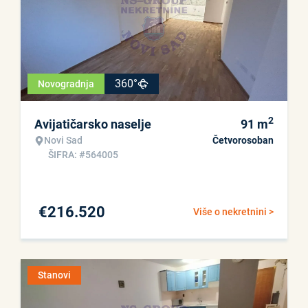
360°
Novogradnja
2
Avijatičarsko naselje
91
m
Novi Sad
Četvorosoban
ŠIFRA: #564005
€
216.520
Više o nekretnini >
Stanovi