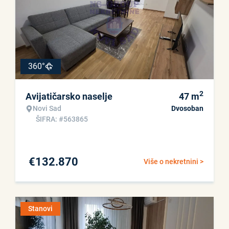
360°
2
Avijatičarsko naselje
47
m
Novi Sad
Dvosoban
ŠIFRA: #563865
€
132.870
Više o nekretnini >
Stanovi