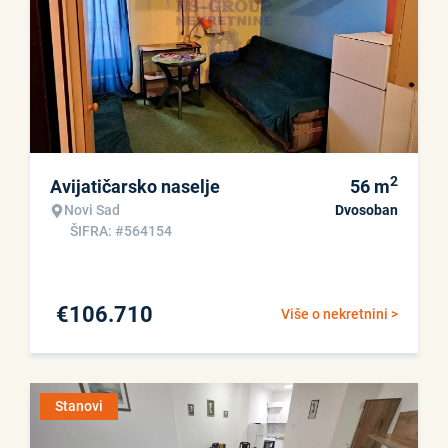
2
Avijatičarsko naselje
56
m
Novi Sad
Dvosoban
ŠIFRA: #564154
€
106.710
Više o nekretnini >
Stanovi