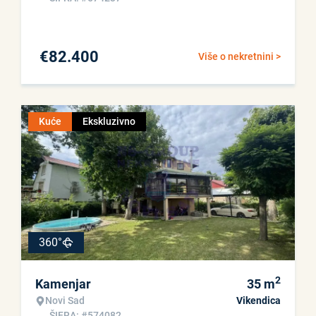
€
82.400
Više o nekretnini >
Kuće
Ekskluzivno
360°
2
Kamenjar
35
m
Novi Sad
Vikendica
ŠIFRA: #574082