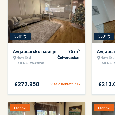
360°
360°
2
Avijatičarsko naselje
75
m
Avijatič
Novi Sad
Četvorosoban
Novi Sad
ŠIFRA: #539698
ŠIFRA: 
€
272.950
€
213.
Više o nekretnini >
Stanovi
Stanovi