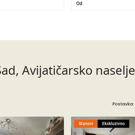
ad, Avijatičarsko naselj
Postavka:
Stanovi
Ekskluzivno