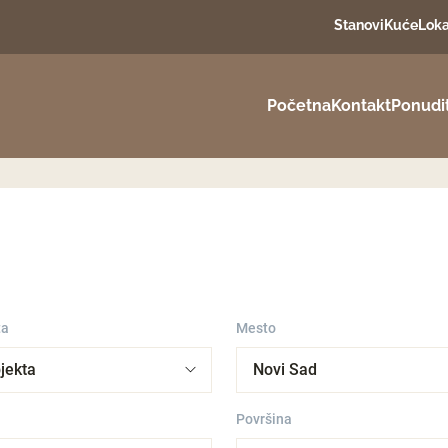
Stanovi
Kuće
Loka
Početna
Kontakt
Ponudi
ta
Mesto
Površina