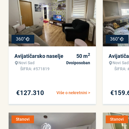
360°
360°
2
Avijatičarsko naselje
50
m
Avijatič
Novi Sad
Dvoiposoban
Novi Sad
ŠIFRA: #571819
ŠIFRA: 
€
127.310
€
159.
Više o nekretnini >
Stanovi
Stanovi