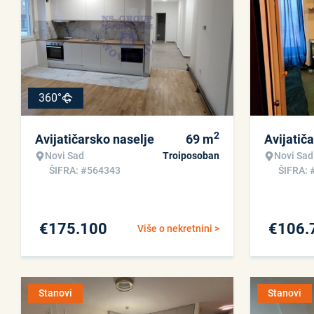
360°
2
Avijatičarsko naselje
69
m
Avijatič
Novi Sad
Troiposoban
Novi Sad
ŠIFRA: #564343
ŠIFRA: 
€
175.100
€
106.
Više o nekretnini >
Stanovi
Stanovi