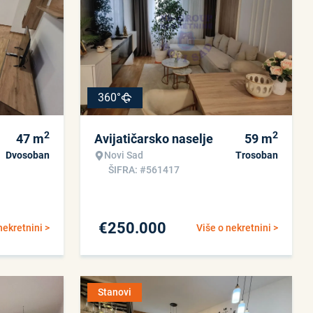
360°
2
2
47
m
Avijatičarsko naselje
59
m
Dvosoban
Novi Sad
Trosoban
ŠIFRA: #561417
€
250.000
nekretnini >
Više o nekretnini >
Stanovi