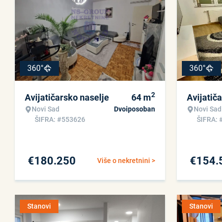
360°
360°
2
Avijatičarsko naselje
64
m
Avijatič
Novi Sad
Dvoiposoban
Novi Sad
ŠIFRA: #553626
ŠIFRA: 
€
180.250
€
154.
Više o nekretnini >
Stanovi
Stanovi