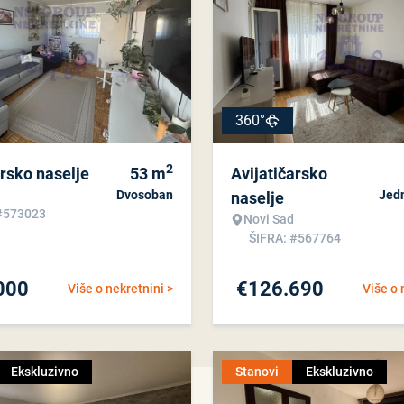
360°
2
arsko naselje
53
m
Avijatičarsko
Dvosoban
Jed
naselje
#573023
Novi Sad
ŠIFRA: #567764
000
€
126.690
Više o nekretnini >
Više o 
Ekskluzivno
Stanovi
Ekskluzivno