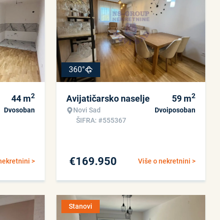
360°
2
2
44
m
Avijatičarsko naselje
59
m
Dvosoban
Novi Sad
Dvoiposoban
ŠIFRA: #555367
€
169.950
nekretnini >
Više o nekretnini >
Stanovi