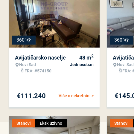
360°
360°
2
Avijatičarsko naselje
48
m
Avijatič
Novi Sad
Jednosoban
Novi Sad
ŠIFRA: #574150
ŠIFRA: 
€
111.240
€
145.
Više o nekretnini >
Stanovi
Ekskluzivno
Stanovi