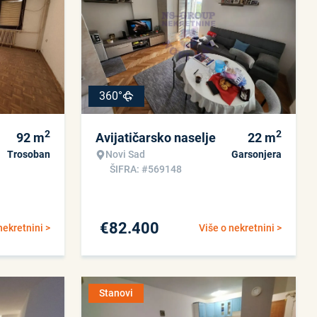
360°
2
2
92
m
Avijatičarsko naselje
22
m
Trosoban
Novi Sad
Garsonjera
ŠIFRA: #569148
€
82.400
nekretnini >
Više o nekretnini >
Stanovi