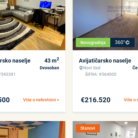
360°
Novogradnja
2
arsko naselje
43
m
Avijatičarsko naselje
Dvosoban
Novi Sad
Če
#543381
ŠIFRA: #564005
500
€
216.520
Više o nekretnini >
Više o 
Stanovi