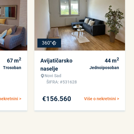
360°
2
2
67
m
Avijatičarsko
44
m
Trosoban
Jednoiposoban
naselje
Novi Sad
ŠIFRA: #531628
€
156.560
nekretnini >
Više o nekretnini >