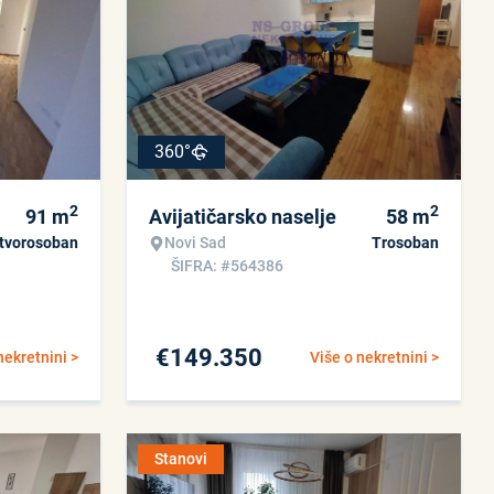
360°
2
2
91
m
Avijatičarsko naselje
58
m
tvorosoban
Novi Sad
Trosoban
ŠIFRA: #564386
€
149.350
nekretnini >
Više o nekretnini >
Stanovi