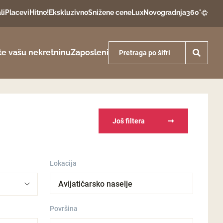
li
Placevi
Hitno!
Ekskluzivno
Snižene cene
Lux
Novogradnja
360°
te vašu nekretninu
Zaposleni
Još filtera
Lokacija
Avijatičarsko naselje
Površina