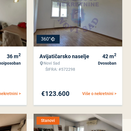
360°
2
2
36
m
Avijatičarsko naselje
42
m
noiposoban
Novi Sad
Dvosoban
ŠIFRA: #572298
€
123.600
nekretnini >
Više o nekretnini >
Stanovi