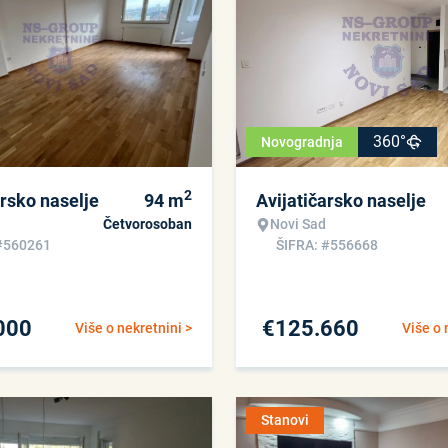
360°
Novogradnja
2
arsko naselje
94
m
Avijatičarsko naselje
Četvorosoban
Novi Sad
#560261
ŠIFRA: #556668
000
€
125.660
Više o nekretnini >
Više o 
Stanovi