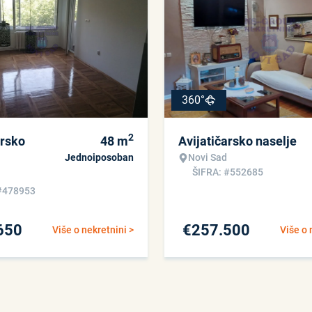
360°
2
arsko
48
m
Avijatičarsko naselje
Jednoiposoban
Novi Sad
ŠIFRA: #552685
#478953
650
€
257.500
Više o nekretnini >
Više o 