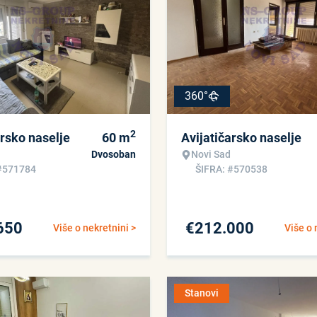
360°
2
arsko naselje
60
m
Avijatičarsko naselje
Dvosoban
Novi Sad
#571784
ŠIFRA: #570538
650
€
212.000
Više o nekretnini >
Više o 
Stanovi