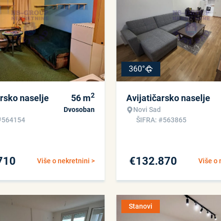
360°
2
arsko naselje
56
m
Avijatičarsko naselje
Dvosoban
Novi Sad
#564154
ŠIFRA: #563865
710
€
132.870
Više o nekretnini >
Više o 
Stanovi