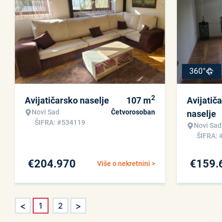
360°
2
Avijatičarsko naselje
107
m
Avijatič
Novi Sad
Četvorosoban
naselje
ŠIFRA: #534119
Novi Sad
ŠIFRA: 
€
204.970
€
159.
Više o nekretnini >
<
>
1
2