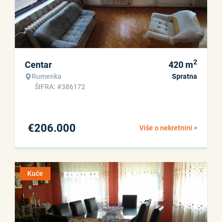
2
Centar
420
m
Rumenka
Spratna
ŠIFRA: #386172
€
206.000
Više o nekretnini >
Kuće