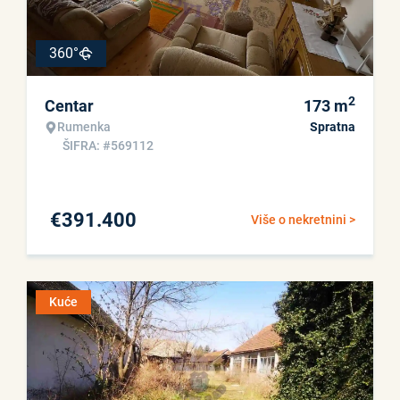
360°
2
Centar
173
m
Rumenka
Spratna
ŠIFRA: #569112
€
391.400
Više o nekretnini >
Kuće