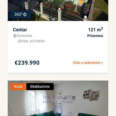
360°
2
Centar
121
m
Rumenka
Prizemna
ŠIFRA: #570899
€
239.990
Više o nekretnini >
Kuće
Ekskluzivno