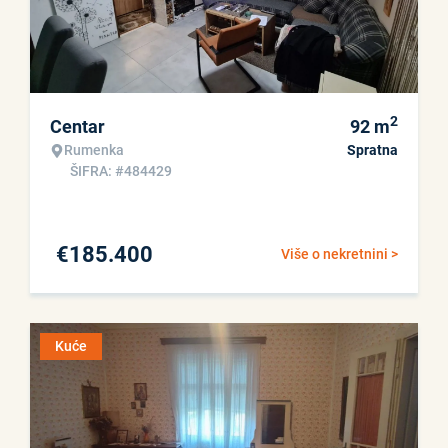
2
Centar
92
m
Rumenka
Spratna
ŠIFRA: #484429
€
185.400
Više o nekretnini >
Kuće