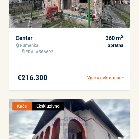
2
Centar
360
m
Rumenka
Spratna
ŠIFRA: #566692
€
216.300
Više o nekretnini >
Kuće
Ekskluzivno