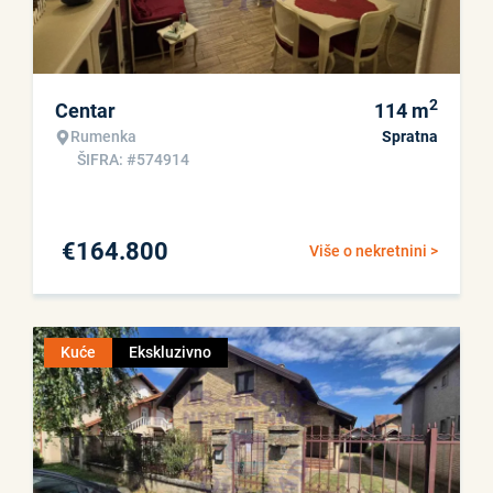
2
Centar
114
m
Rumenka
Spratna
ŠIFRA: #574914
€
164.800
Više o nekretnini >
Kuće
Ekskluzivno