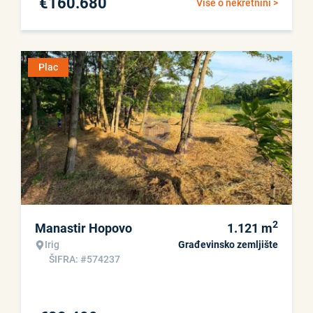
€
160.680
Više o nekretnini >
Plac
2
Manastir Hopovo
1.121
m
Irig
Građevinsko zemljište
ŠIFRA: #574237