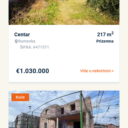
2
Centar
217
m
Rumenka
Prizemna
ŠIFRA: #471571
€
1.030.000
Više o nekretnini >
Kuće