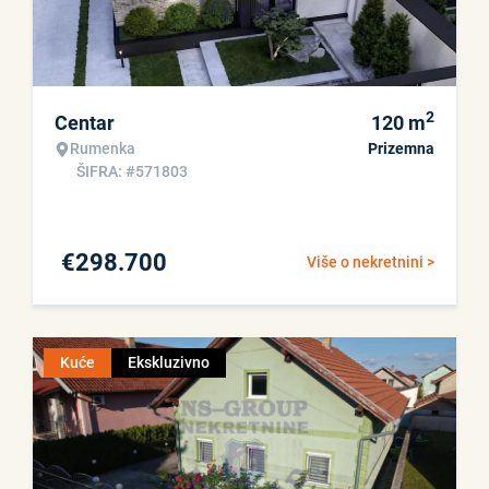
2
Centar
120
m
Rumenka
Prizemna
ŠIFRA: #571803
€
298.700
Više o nekretnini >
Kuće
Ekskluzivno