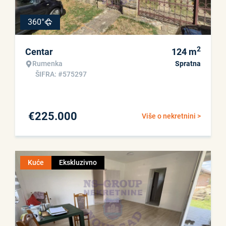
360°
2
Centar
124
m
Rumenka
Spratna
ŠIFRA: #575297
€
225.000
Više o nekretnini >
Kuće
Ekskluzivno