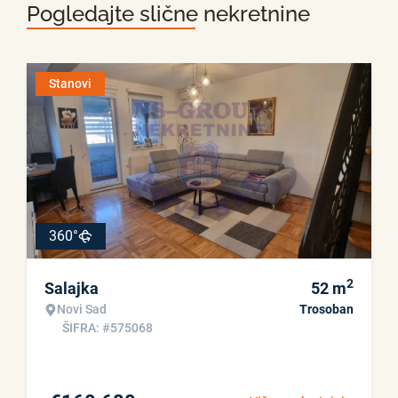
Pogledajte slične nekretnine
Stanovi
360°
2
Salajka
52
m
Novi Sad
Trosoban
ŠIFRA: #575068