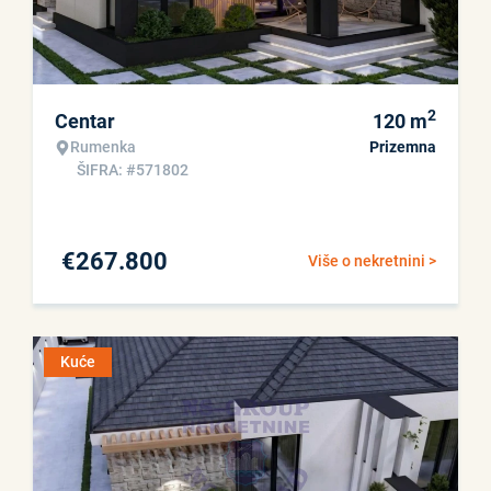
2
Centar
120
m
Rumenka
Prizemna
ŠIFRA: #571802
€
267.800
Više o nekretnini >
Kuće