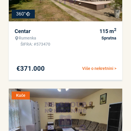
360°
2
Centar
115
m
Rumenka
Spratna
ŠIFRA: #573470
€
371.000
Više o nekretnini >
Kuće