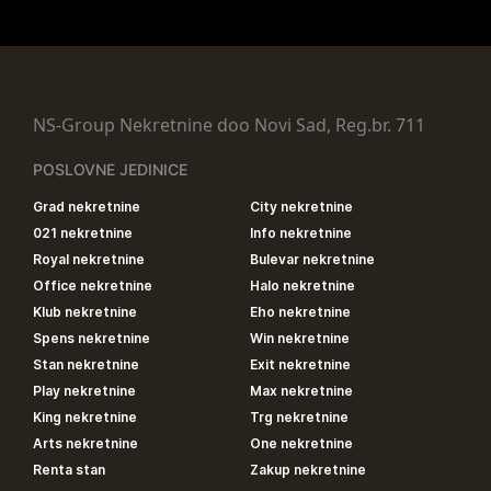
NS-Group Nekretnine doo Novi Sad, Reg.br. 711
POSLOVNE JEDINICE
Grad nekretnine
City nekretnine
021 nekretnine
Info nekretnine
Royal nekretnine
Bulevar nekretnine
Office nekretnine
Halo nekretnine
Klub nekretnine
Eho nekretnine
Spens nekretnine
Win nekretnine
Stan nekretnine
Exit nekretnine
Play nekretnine
Max nekretnine
King nekretnine
Trg nekretnine
Arts nekretnine
One nekretnine
Renta stan
Zakup nekretnine