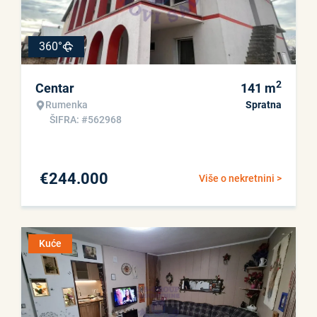
360°
2
Centar
141
m
Rumenka
Spratna
ŠIFRA: #562968
€
244.000
Više o nekretnini >
Kuće