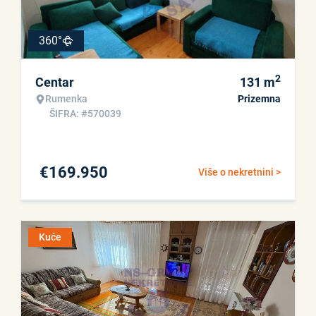
360°
2
Centar
131
m
Rumenka
Prizemna
ŠIFRA: #570039
€
169.950
Više o nekretnini >
Kuće