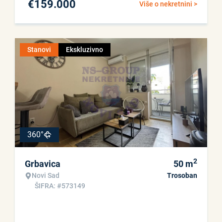
€
159.000
Više o nekretnini >
Stanovi
Ekskluzivno
360°
2
Grbavica
50
m
Novi Sad
Trosoban
ŠIFRA: #573149