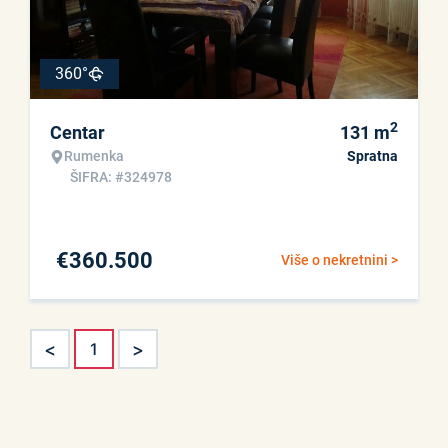
360°
2
Centar
131
m
Rumenka
Spratna
ŠIFRA: #324978
€
360.500
Više o nekretnini >
<
>
1