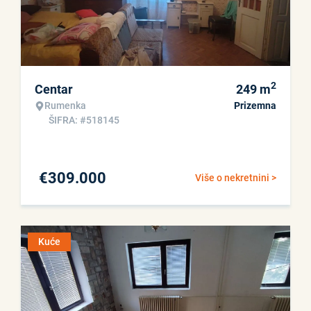
2
Centar
249
m
Rumenka
Prizemna
ŠIFRA: #518145
€
309.000
Više o nekretnini >
Kuće