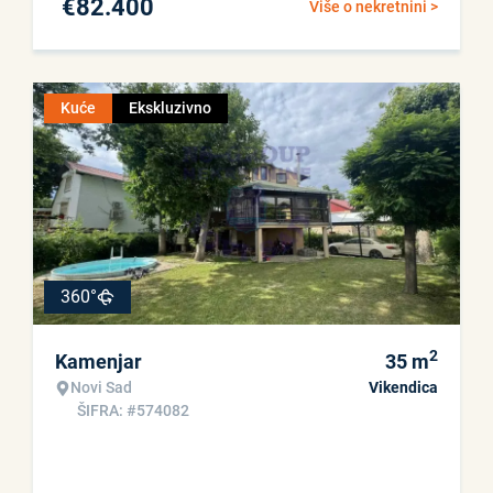
€
82.400
Više o nekretnini >
Kuće
Ekskluzivno
360°
2
Kamenjar
35
m
Novi Sad
Vikendica
ŠIFRA: #574082