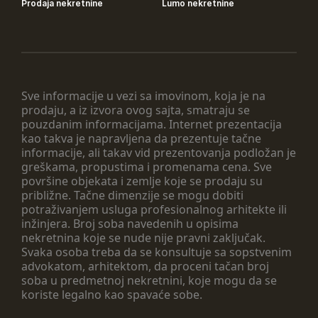
Prodaja nekretnine
Lumo nekretnine
Sve informacije u vezi sa imovinom, koja je na
prodaju, a iz izvora ovog sajta, smatraju se
pouzdanim informacijama. Internet prezentacija
kao takva je napravljena da prezentuje tačne
informacije, ali takav vid prezentovanja podložan je
greškama, propustima i promenama cena. Sve
površine objekata i zemlje koje se prodaju su
približne. Tačne dimenzije se mogu dobiti
potraživanjem usluga profesionalnog arhitekte ili
inžinjera. Broj soba navedenih u opisima
nekretnina koje se nude nije pravni zaključak.
Svaka osoba treba da se konsultuje sa sopstvenim
advokatom, arhitektom, da proceni tačan broj
soba u predmetnoj nekretnini, koje mogu da se
koriste legalno kao spavaće sobe.