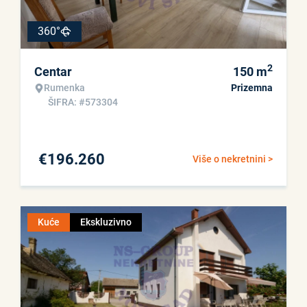
360°
2
Centar
150
m
Rumenka
Prizemna
ŠIFRA: #573304
€
196.260
Više o nekretnini >
Kuće
Ekskluzivno