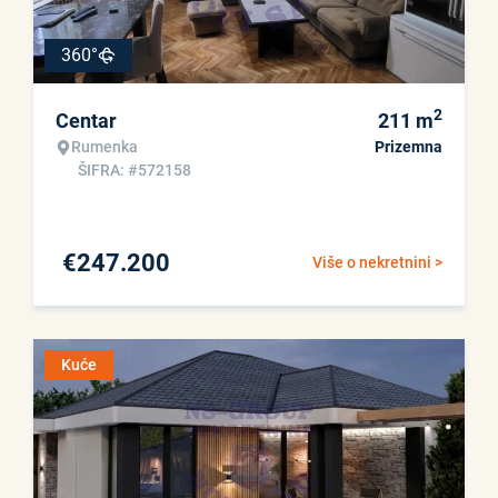
360°
2
Centar
211
m
Rumenka
Prizemna
ŠIFRA: #572158
€
247.200
Više o nekretnini >
Kuće