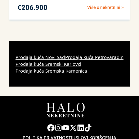
€
206.900
Više o nekretnini >
Prodaja kuća Novi Sad
Prodaja kuća Petrovaradin
Prodaja kuća Sremski Karlovci
Prodaja kuća Sremska Kamenica
POLITIKA PRIVATNOSTI
USLOVI KORIŠĆENJA