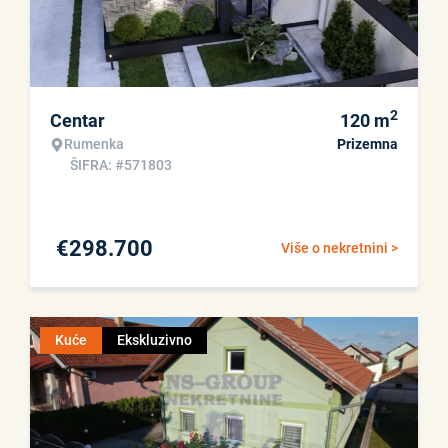
2
Centar
120
m
Rumenka
Prizemna
ŠIFRA: #571803
€
298.700
Više o nekretnini >
Kuće
Ekskluzivno