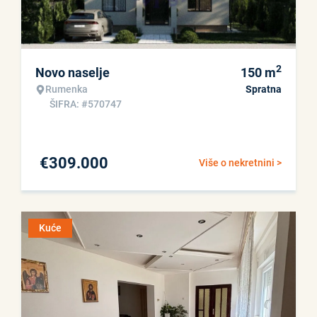
2
Novo naselje
150
m
Rumenka
Spratna
ŠIFRA: #570747
€
309.000
Više o nekretnini >
Kuće