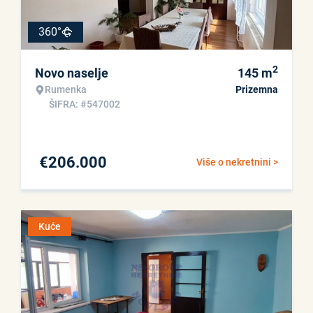
360°
2
Novo naselje
145
m
Rumenka
Prizemna
ŠIFRA: #547002
€
206.000
Više o nekretnini >
Kuće