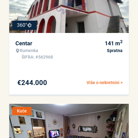
360°
2
Centar
141
m
Rumenka
Spratna
ŠIFRA: #562968
€
244.000
Više o nekretnini >
Kuće