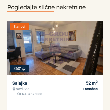
Pogledajte slične nekretnine
Stanovi
360°
2
Salajka
52
m
Novi Sad
Trosoban
ŠIFRA: #575068