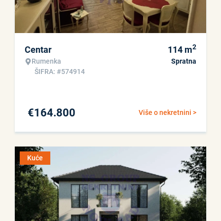
2
Centar
114
m
Rumenka
Spratna
ŠIFRA: #574914
€
164.800
Više o nekretnini >
Kuće