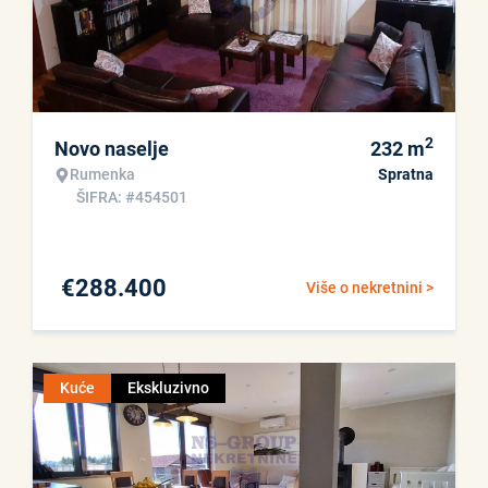
2
Novo naselje
232
m
Rumenka
Spratna
ŠIFRA: #454501
€
288.400
Više o nekretnini >
Kuće
Ekskluzivno