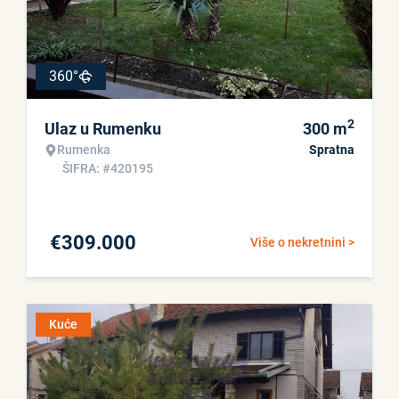
360°
2
Ulaz u Rumenku
300
m
Rumenka
Spratna
ŠIFRA: #420195
€
309.000
Više o nekretnini >
Kuće