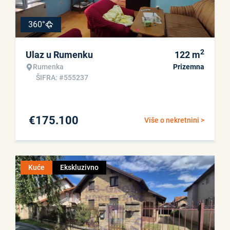
360°
2
Ulaz u Rumenku
122
m
Rumenka
Prizemna
ŠIFRA: #555237
€
175.100
Više o nekretnini >
Kuće
Ekskluzivno