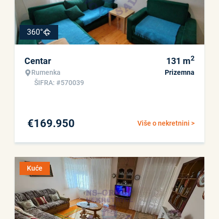
360°
2
Centar
131
m
Rumenka
Prizemna
ŠIFRA: #570039
€
169.950
Više o nekretnini >
Kuće