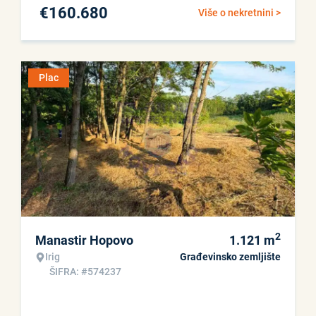
€
160.680
Više o nekretnini >
Plac
2
Manastir Hopovo
1.121
m
Irig
Građevinsko zemljište
ŠIFRA: #574237