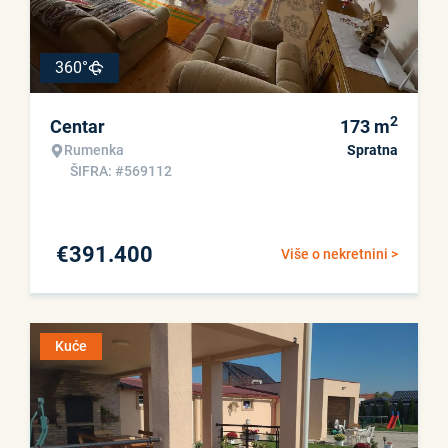
360°
2
Centar
173
m
Rumenka
Spratna
ŠIFRA: #569112
€
391.400
Više o nekretnini >
Kuće