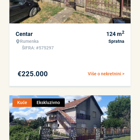
2
Centar
124
m
Rumenka
Spratna
ŠIFRA: #575297
€
225.000
Više o nekretnini >
Kuće
Ekskluzivno