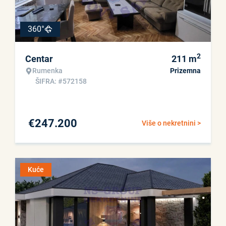
360°
2
Centar
211
m
Rumenka
Prizemna
ŠIFRA: #572158
€
247.200
Više o nekretnini >
Kuće