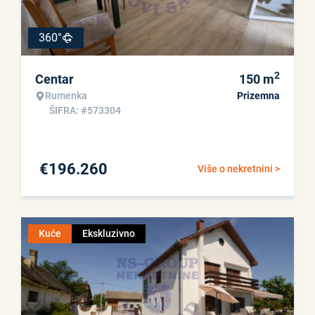
360°
2
Centar
150
m
Rumenka
Prizemna
ŠIFRA: #573304
€
196.260
Više o nekretnini >
Kuće
Ekskluzivno