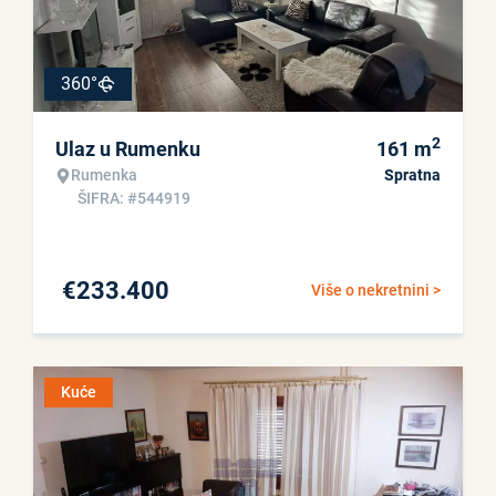
360°
2
Ulaz u Rumenku
161
m
Rumenka
Spratna
ŠIFRA: #544919
€
233.400
Više o nekretnini >
Kuće