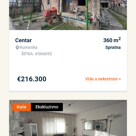
2
Centar
360
m
Rumenka
Spratna
ŠIFRA: #566692
€
216.300
Više o nekretnini >
Kuće
Ekskluzivno