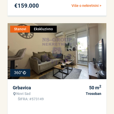
€
159.000
Više o nekretnini >
Stanovi
Ekskluzivno
360°
2
Grbavica
50
m
Novi Sad
Trosoban
ŠIFRA: #573149