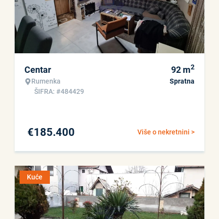
2
Centar
92
m
Rumenka
Spratna
ŠIFRA: #484429
€
185.400
Više o nekretnini >
Kuće