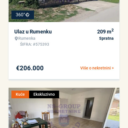
360°
2
Ulaz u Rumenku
209
m
Rumenka
Spratna
ŠIFRA: #575393
€
206.000
Više o nekretnini >
Kuće
Ekskluzivno