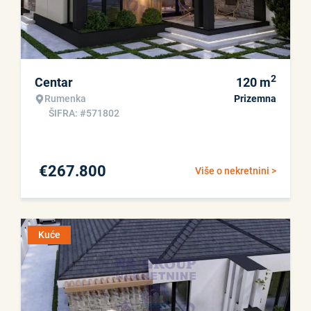
2
Centar
120
m
Rumenka
Prizemna
ŠIFRA: #571802
€
267.800
Više o nekretnini >
Kuće