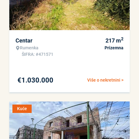
2
Centar
217
m
Rumenka
Prizemna
ŠIFRA: #471571
€
1.030.000
Više o nekretnini >
Kuće