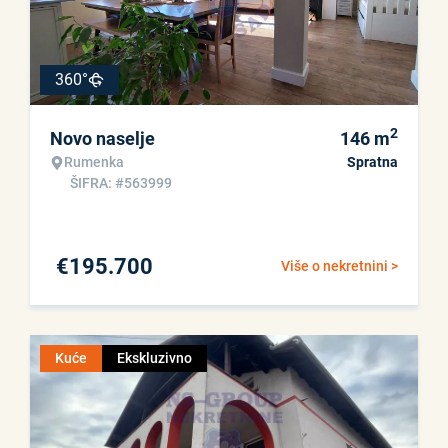
360°
2
Novo naselje
146
m
Rumenka
Spratna
ŠIFRA: #563999
€
195.700
Više o nekretnini >
Kuće
Ekskluzivno