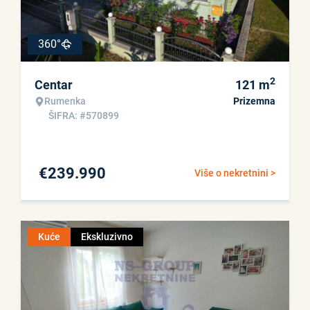
360°
2
Centar
121
m
Rumenka
Prizemna
ŠIFRA: #570899
€
239.990
Više o nekretnini >
Kuće
Ekskluzivno