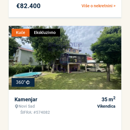
€
82.400
Više o nekretnini >
Kuće
Ekskluzivno
360°
2
Kamenjar
35
m
Novi Sad
Vikendica
ŠIFRA: #574082