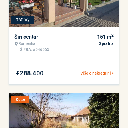
360°
2
Širi centar
151
m
Rumenka
Spratna
ŠIFRA: #546565
€
288.400
Više o nekretnini >
Kuće