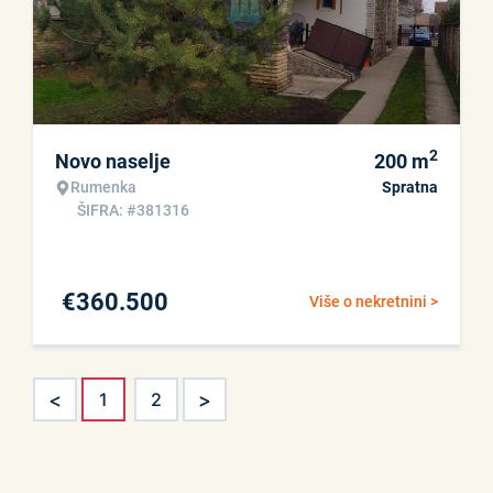
2
Novo naselje
200
m
Rumenka
Spratna
ŠIFRA: #381316
€
360.500
Više o nekretnini >
<
>
1
2