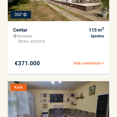
360°
2
Centar
115
m
Rumenka
Spratna
ŠIFRA: #573470
€
371.000
Više o nekretnini >
Kuće