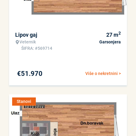
2
Lipov gaj
27
m
Veternik
Garsonjera
ŠIFRA: #569714
€
51.970
Više o nekretnini >
Stanovi