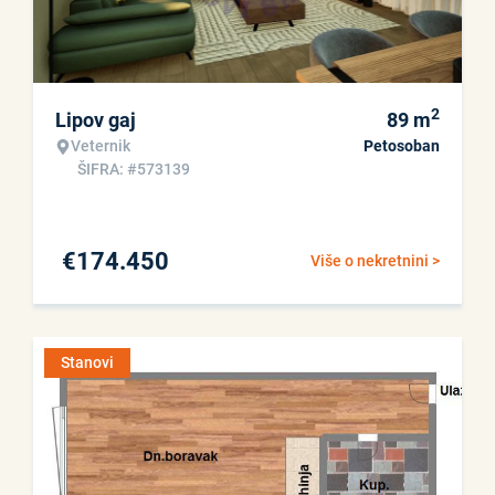
2
Lipov gaj
89
m
Veternik
Petosoban
ŠIFRA: #573139
€
174.450
Više o nekretnini >
Stanovi