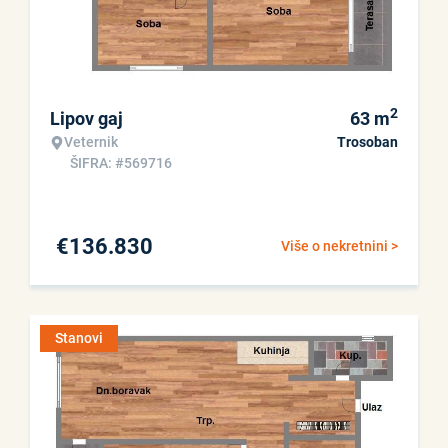
2
Lipov gaj
63
m
Veternik
Trosoban
ŠIFRA: #569716
€
136.830
Više o nekretnini >
Stanovi