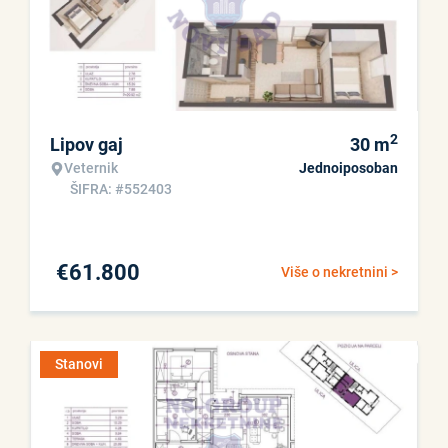
2
Lipov gaj
30
m
Veternik
Jednoiposoban
ŠIFRA: #552403
€
61.800
Više o nekretnini >
Stanovi