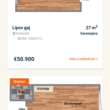
2
Lipov gaj
27
m
Veternik
Garsonjera
ŠIFRA: #569713
€
50.900
Više o nekretnini >
Stanovi