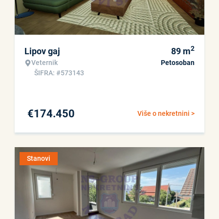
2
Lipov gaj
89
m
Veternik
Petosoban
ŠIFRA: #573143
€
174.450
Više o nekretnini >
Stanovi