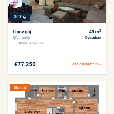
360°
2
Lipov gaj
43
m
Veternik
Dvosoban
ŠIFRA: #547182
€
77.250
Više o nekretnini >
Stanovi