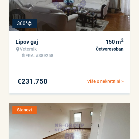
360°
2
Lipov gaj
150
m
Veternik
Četvorosoban
ŠIFRA: #389258
€
231.750
Više o nekretnini >
Stanovi