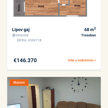
2
Lipov gaj
68
m
Veternik
Trosoban
ŠIFRA: #569718
€
146.370
Više o nekretnini >
Stanovi