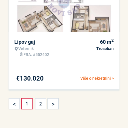
2
Lipov gaj
60
m
Veternik
Trosoban
ŠIFRA: #552402
€
130.020
Više o nekretnini >
<
>
1
2