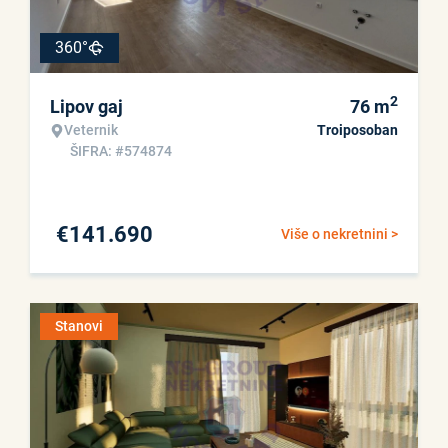
360°
2
Lipov gaj
76
m
Veternik
Troiposoban
ŠIFRA: #574874
€
141.690
Više o nekretnini >
Stanovi