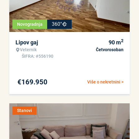
360°
Novogradnja
2
Lipov gaj
90
m
Veternik
Četvorosoban
ŠIFRA: #556190
€
169.950
Više o nekretnini >
Stanovi