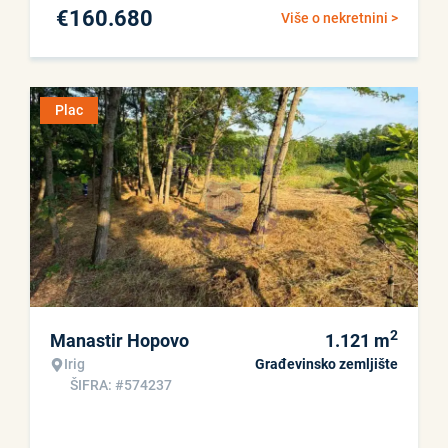
€
160.680
Više o nekretnini >
Plac
2
Manastir Hopovo
1.121
m
Irig
Građevinsko zemljište
ŠIFRA: #574237