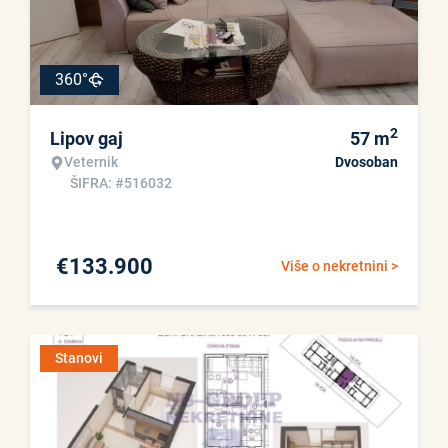
360°
2
Lipov gaj
57
m
Veternik
Dvosoban
ŠIFRA: #516032
€
133.900
Više o nekretnini >
Stanovi