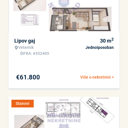
2
Lipov gaj
30
m
Veternik
Jednoiposoban
ŠIFRA: #552405
€
61.800
Više o nekretnini >
Stanovi