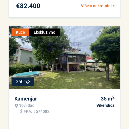
€
82.400
Više o nekretnini >
Kuće
Ekskluzivno
360°
2
Kamenjar
35
m
Novi Sad
Vikendica
ŠIFRA: #574082