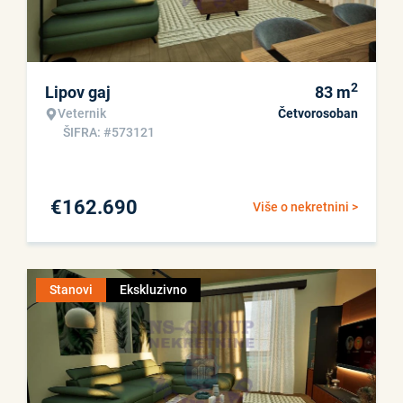
2
Lipov gaj
83
m
Veternik
Četvorosoban
ŠIFRA: #573121
€
162.690
Više o nekretnini >
Stanovi
Ekskluzivno