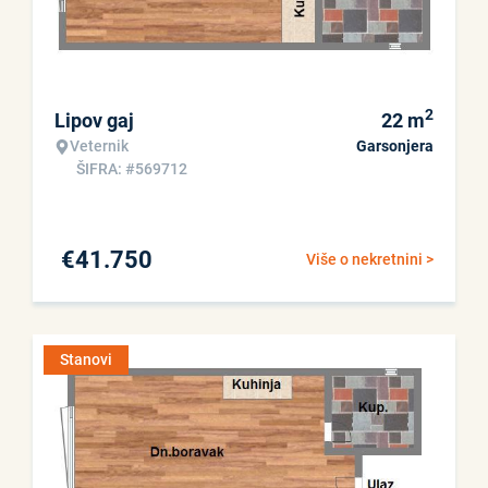
2
Lipov gaj
22
m
Veternik
Garsonjera
ŠIFRA: #569712
€
41.750
Više o nekretnini >
Stanovi