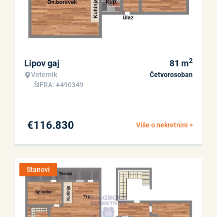
2
Lipov gaj
81
m
Veternik
Četvorosoban
ŠIFRA: #490349
€
116.830
Više o nekretnini >
Stanovi