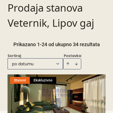
Prodaja stanova
Veternik, Lipov gaj
Prikazano 1-24 od ukupno 34 rezultata
Sortiraj
:
Postavka:
po datumu
Stanovi
Ekskluzivno