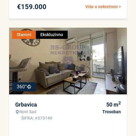
€
159.000
Više o nekretnini >
Stanovi
Ekskluzivno
360°
2
Grbavica
50
m
Novi Sad
Trosoban
ŠIFRA: #573149