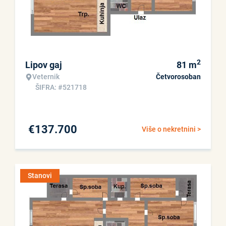
2
Lipov gaj
81
m
Veternik
Četvorosoban
ŠIFRA: #521718
€
137.700
Više o nekretnini >
Stanovi