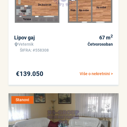
2
Lipov gaj
67
m
Veternik
Četvorosoban
ŠIFRA: #558308
€
139.050
Više o nekretnini >
Stanovi