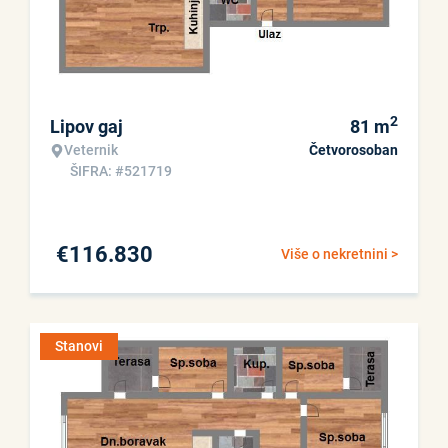
2
Lipov gaj
81
m
Veternik
Četvorosoban
ŠIFRA: #521719
€
116.830
Više o nekretnini >
Stanovi