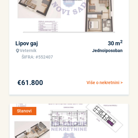
2
Lipov gaj
30
m
Veternik
Jednoiposoban
ŠIFRA: #552407
€
61.800
Više o nekretnini >
Stanovi