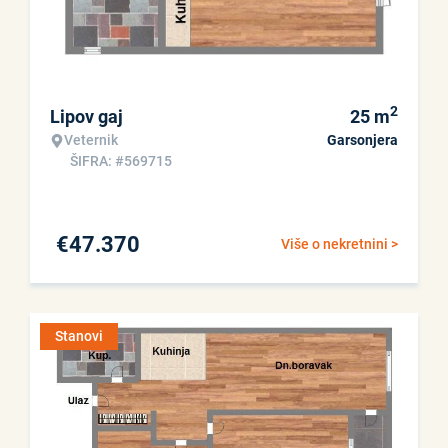
2
Lipov gaj
25
m
Veternik
Garsonjera
ŠIFRA: #569715
€
47.370
Više o nekretnini >
Stanovi