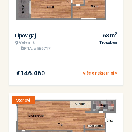
2
Lipov gaj
68
m
Veternik
Trosoban
ŠIFRA: #569717
€
146.460
Više o nekretnini >
Stanovi