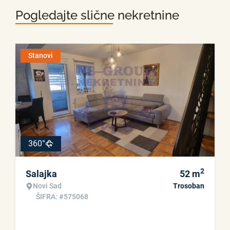
Pogledajte slične nekretnine
Stanovi
360°
2
Salajka
52
m
Novi Sad
Trosoban
ŠIFRA: #575068