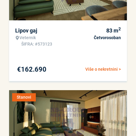
2
Lipov gaj
83
m
Veternik
Četvorosoban
ŠIFRA: #573123
€
162.690
Više o nekretnini >
Stanovi