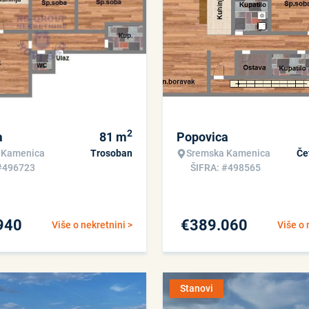
2
a
81
m
Popovica
 Kamenica
Trosoban
Sremska Kamenica
Če
#496723
ŠIFRA: #498565
940
€
389.060
Više o nekretnini >
Više o 
Stanovi