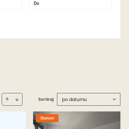
po datumu
Sortiraj
:
Stanovi