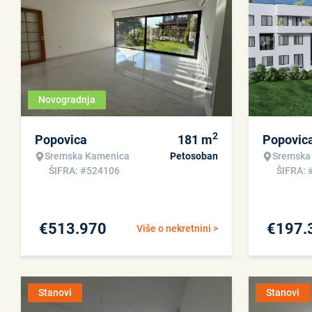
Novogradnja
2
Popovica
181
m
Popovic
Sremska Kamenica
Petosoban
Sremska
ŠIFRA: #524106
ŠIFRA: 
€
513.970
€
197.
Više o nekretnini >
Stanovi
Stanovi