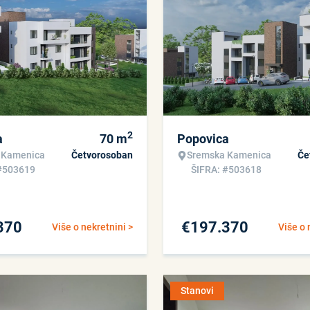
2
a
70
m
Popovica
 Kamenica
Četvorosoban
Sremska Kamenica
Če
#503619
ŠIFRA: #503618
370
€
197.370
Više o nekretnini >
Više o 
Stanovi