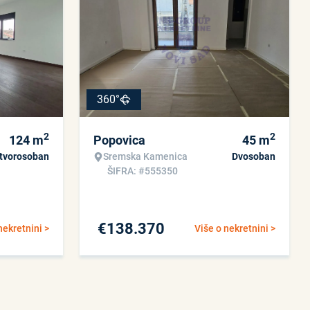
360°
2
2
124
m
Popovica
45
m
tvorosoban
Sremska Kamenica
Dvosoban
ŠIFRA: #555350
€
138.370
nekretnini >
Više o nekretnini >