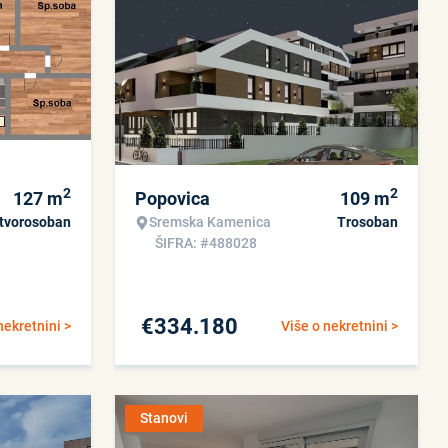
2
2
127
m
Popovica
109
m
tvorosoban
Sremska Kamenica
Trosoban
ŠIFRA: #488028
€
334.180
nekretnini >
Više o nekretnini >
Stanovi