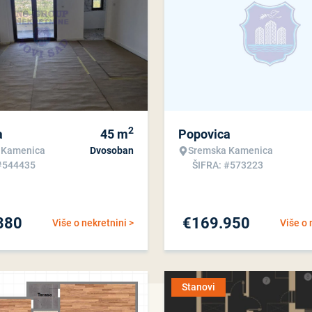
2
a
45
m
Popovica
 Kamenica
Dvosoban
Sremska Kamenica
#544435
ŠIFRA: #573223
880
€
169.950
Više o nekretnini >
Više o 
Stanovi