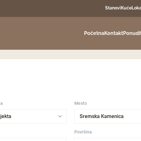
Stanovi
Kuće
Loka
Početna
Kontakt
Ponudi
ta
Mesto
Površina