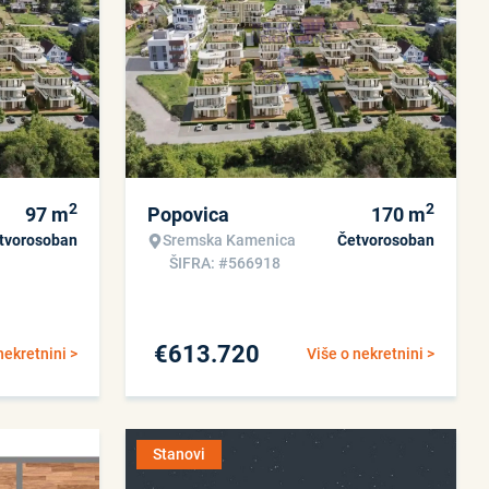
2
2
97
m
Popovica
170
m
tvorosoban
Sremska Kamenica
Četvorosoban
ŠIFRA: #566918
€
613.720
nekretnini >
Više o nekretnini >
Stanovi