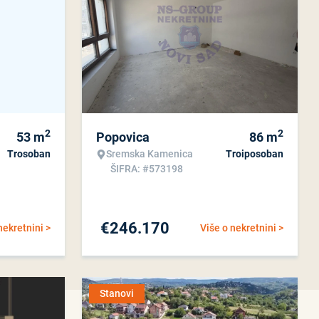
2
2
53
m
Popovica
86
m
Trosoban
Sremska Kamenica
Troiposoban
ŠIFRA: #573198
€
246.170
nekretnini >
Više o nekretnini >
Stanovi