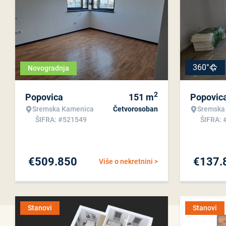
360°
Novogradnja
2
Popovica
151
m
Popovic
Sremska Kamenica
Četvorosoban
Sremska
ŠIFRA: #521549
ŠIFRA: 
€
509.850
€
137.
Više o nekretnini >
Stanovi
Stanovi