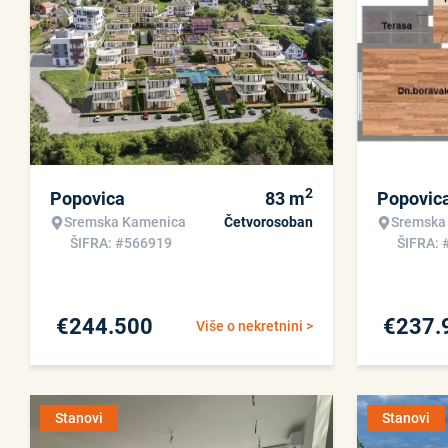
2
Popovica
83
m
Popovic
Sremska Kamenica
Četvorosoban
Sremska
ŠIFRA: #566919
ŠIFRA: 
€
244.500
€
237.
Više o nekretnini >
Stanovi
Stanovi