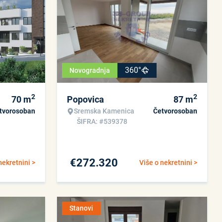
360°
Novogradnja
2
2
70
m
Popovica
87
m
tvorosoban
Sremska Kamenica
Četvorosoban
ŠIFRA: #539378
€
272.320
nekretnini >
Više o nekretnini >
Stanovi