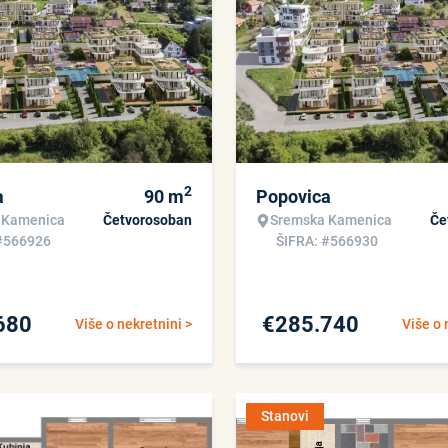
2
a
90
m
Popovica
 Kamenica
Četvorosoban
Sremska Kamenica
Če
#566926
ŠIFRA: #566930
680
€
285.740
Više o nekretnini >
Više o 
Stanovi