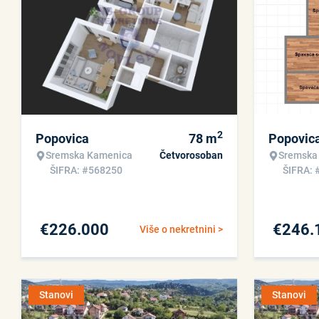
2
Popovica
78
m
Popovic
Sremska Kamenica
Četvorosoban
Sremska
ŠIFRA: #568250
ŠIFRA: 
€
226.000
€
246.
Više o nekretnini >
Stanovi
Stanovi