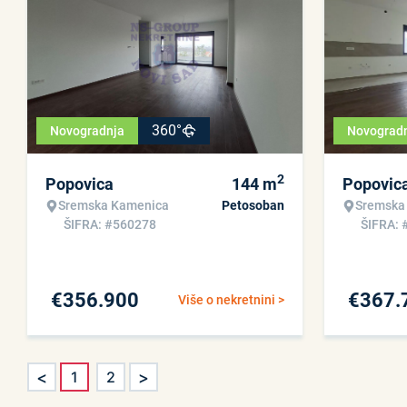
360°
Novogradnja
Novograd
2
Popovica
144
m
Popovic
Sremska Kamenica
Petosoban
Sremska
ŠIFRA: #560278
ŠIFRA: 
€
356.900
€
367.
Više o nekretnini >
<
>
1
2