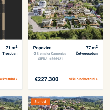
2
2
71
m
Popovica
77
m
Trosoban
Sremska Kamenica
Četvorosoban
ŠIFRA: #566921
€
227.300
nekretnini >
Više o nekretnini >
Stanovi