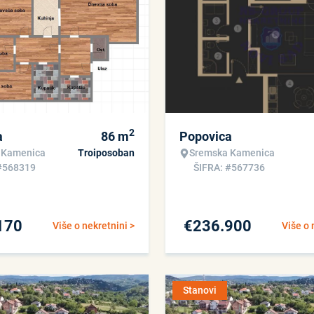
2
a
86
m
Popovica
 Kamenica
Troiposoban
Sremska Kamenica
#568319
ŠIFRA: #567736
170
€
236.900
Više o nekretnini >
Više o 
Stanovi