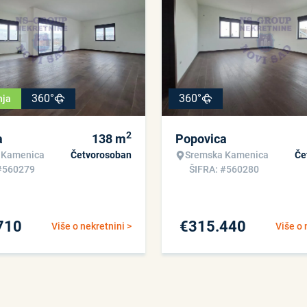
360°
360°
nja
2
a
138
m
Popovica
 Kamenica
Četvorosoban
Sremska Kamenica
Če
#560279
ŠIFRA: #560280
710
€
315.440
Više o nekretnini >
Više o 