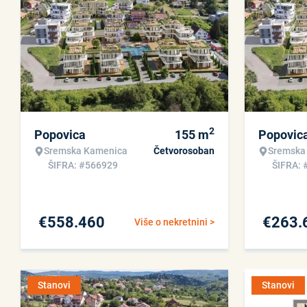
2
Popovica
155
m
Popovic
Sremska Kamenica
Četvorosoban
Sremska
ŠIFRA: #566929
ŠIFRA: 
€
558.460
€
263.
Više o nekretnini >
Stanovi
Stanovi