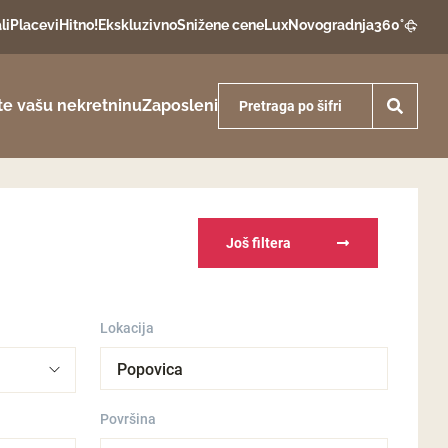
li
Placevi
Hitno!
Ekskluzivno
Snižene cene
Lux
Novogradnja
360°
te vašu nekretninu
Zaposleni
Još filtera
Lokacija
Popovica
Površina