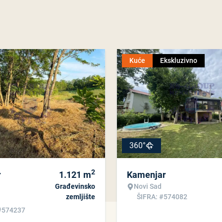
Kuće
Ekskluzivno
360°
2
r
1.121
m
Kamenjar
Građevinsko
Novi Sad
zemljište
ŠIFRA: #574082
#574237