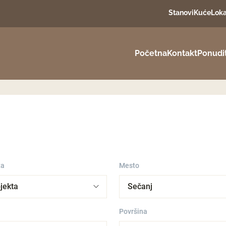
Stanovi
Kuće
Loka
Početna
Kontakt
Ponudi
ta
Mesto
Površina