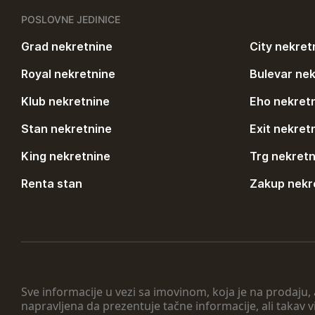
POSLOVNE JEDINICE
Grad nekretnine
City nekret
Royal nekretnine
Bulevar nek
Klub nekretnine
Eho nekret
Stan nekretnine
Exit nekret
King nekretnine
Trg nekretn
Renta stan
Zakup nekr
Sve informacije u vezi sa imovinom, koja je na prodaju,
napravljena da prezentuje tačne informacije, ali taka