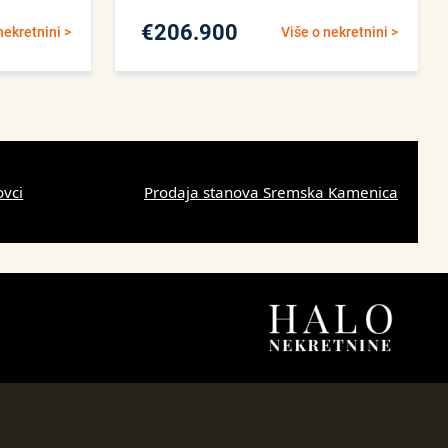
€
206.900
nekretnini >
Više o nekretnini >
ovci
Prodaja stanova Sremska Kamenica