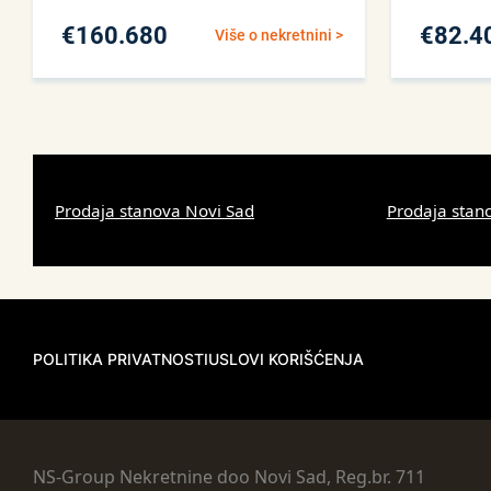
€
160.680
€
82.4
Više o nekretnini >
Prodaja stanova Novi Sad
Prodaja stan
POLITIKA PRIVATNOSTI
USLOVI KORIŠĆENJA
NS-Group Nekretnine doo Novi Sad, Reg.br. 711