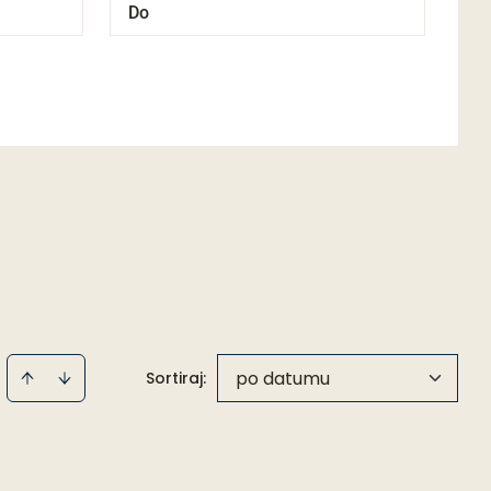
po datumu
Sortiraj
: