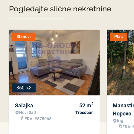
Pogledajte slične nekretnine
Stanovi
Plac
360°
2
Salajka
52
m
Manasti
Novi Sad
Trosoban
Hopovo
ŠIFRA: #575068
Irig
ŠIFRA: 