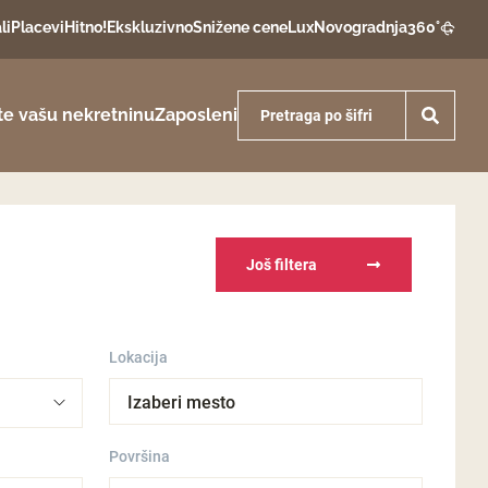
li
Placevi
Hitno!
Ekskluzivno
Snižene cene
Lux
Novogradnja
360°
te vašu nekretninu
Zaposleni
Još filtera
Lokacija
Izaberi mesto
Površina