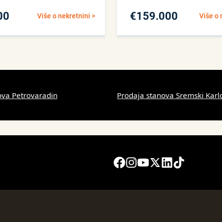
00
€
159.000
Više o nekretnini >
Više o 
ova Petrovaradin
Prodaja stanova Sremski Karl