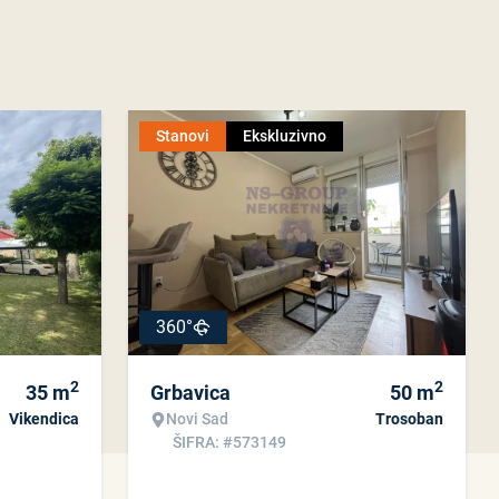
Stanovi
Ekskluzivno
360°
2
2
35
m
Grbavica
50
m
Vikendica
Novi Sad
Trosoban
ŠIFRA: #573149