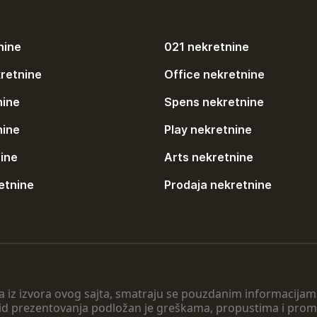
nine
021 nekretnine
retnine
Office nekretnine
nine
Spens nekretnine
nine
Play nekretnine
ine
Arts nekretnine
etnine
Prodaja nekretnine
 a iz izvora ovog sajta, smatraju se pouzdanim informacijama
v vid prezentovanja podložan je greškama, propustima i pro