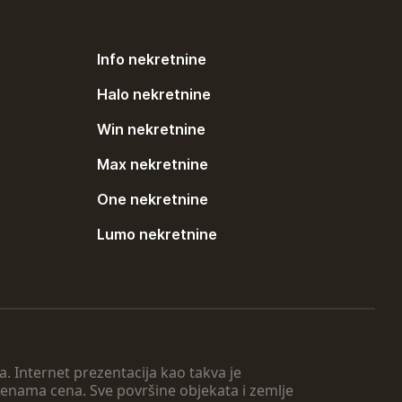
Info nekretnine
Halo nekretnine
Win nekretnine
Max nekretnine
One nekretnine
Lumo nekretnine
. Internet prezentacija kao takva je
menama cena. Sve površine objekata i zemlje