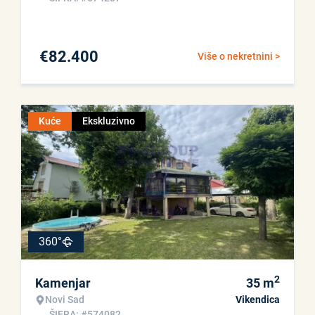
€
82.400
Više o nekretnini >
Kuće
Ekskluzivno
360°
2
Kamenjar
35
m
Novi Sad
Vikendica
ŠIFRA: #574082