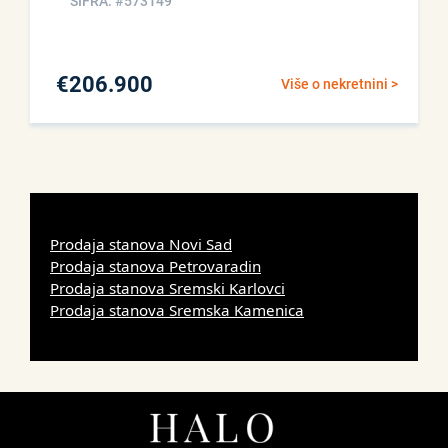
ŠIFRA: #573149
€
206.900
Više o nekretnini >
Prodaja stanova Novi Sad
Prodaja stanova Petrovaradin
Prodaja stanova Sremski Karlovci
Prodaja stanova Sremska Kamenica