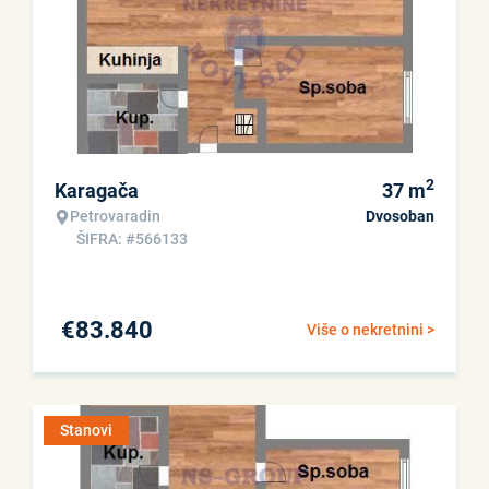
2
Karagača
37
m
Petrovaradin
Dvosoban
ŠIFRA: #566133
€
83.840
Više o nekretnini >
Stanovi