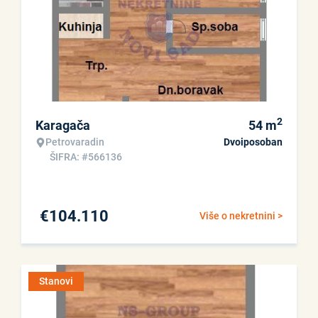
2
Karagača
54
m
Petrovaradin
Dvoiposoban
ŠIFRA: #566136
€
104.110
Više o nekretnini >
Stanovi