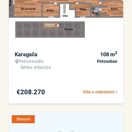
2
Karagača
108
m
Petrovaradin
Petosoban
ŠIFRA: #566334
€
208.270
Više o nekretnini >
Stanovi