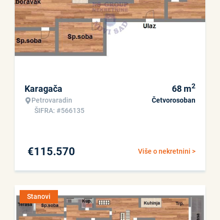
2
Karagača
68
m
Petrovaradin
Četvorosoban
ŠIFRA: #566135
€
115.570
Više o nekretnini >
Stanovi