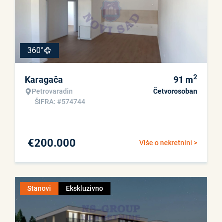
360°
2
Karagača
91
m
Petrovaradin
Četvorosoban
ŠIFRA: #574744
€
200.000
Više o nekretnini >
Stanovi
Ekskluzivno