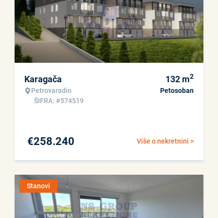
2
Karagača
132
m
Petrovaradin
Petosoban
ŠIFRA: #574519
€
258.240
Više o nekretnini >
Stanovi