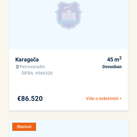
2
Karagača
45
m
Petrovaradin
Dvosoban
ŠIFRA: #566320
€
86.520
Više o nekretnini >
Stanovi