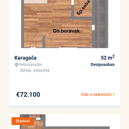
2
Karagača
52
m
Petrovaradin
Dvoiposoban
ŠIFRA: #566398
€
72.100
Više o nekretnini >
Stanovi