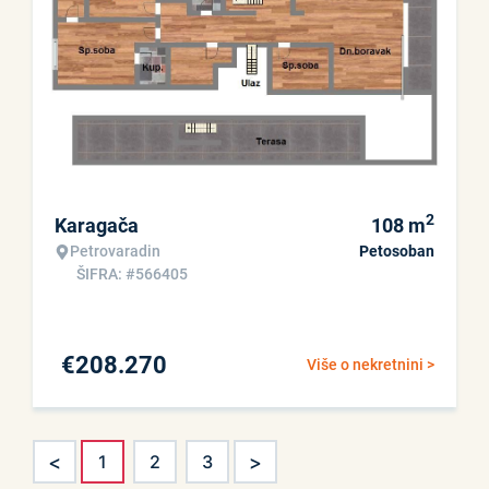
2
Karagača
108
m
Petrovaradin
Petosoban
ŠIFRA: #566405
€
208.270
Više o nekretnini >
<
>
1
2
3