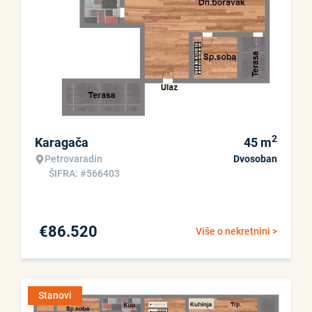
2
Karagača
45
m
Petrovaradin
Dvosoban
ŠIFRA: #566403
€
86.520
Više o nekretnini >
Stanovi