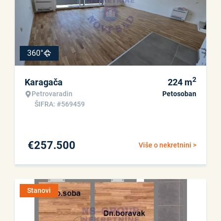
360°
2
Karagača
224
m
Petrovaradin
Petosoban
ŠIFRA: #569459
€
257.500
Više o nekretnini >
Stanovi