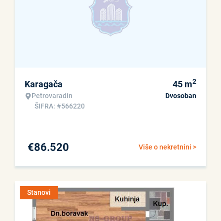
2
Karagača
45
m
Petrovaradin
Dvosoban
ŠIFRA: #566220
€
86.520
Više o nekretnini >
Stanovi