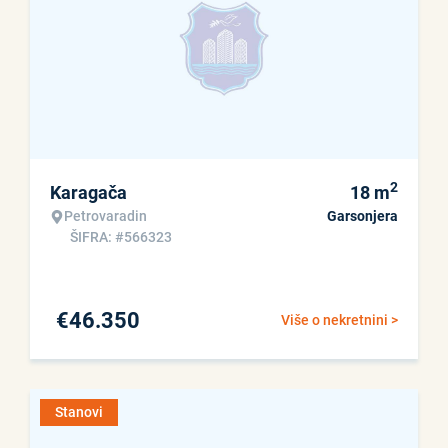
2
Karagača
18
m
Petrovaradin
Garsonjera
ŠIFRA: #566323
€
46.350
Više o nekretnini >
Stanovi