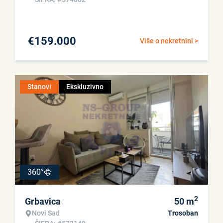
€
159.000
Više o nekretnini >
Stanovi
Ekskluzivno
360°
2
Grbavica
50
m
Novi Sad
Trosoban