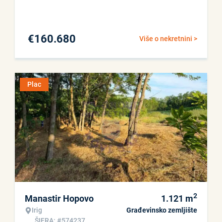
€
160.680
Više o nekretnini >
Plac
2
Manastir Hopovo
1.121
m
Irig
Građevinsko zemljište
ŠIFRA: #574237