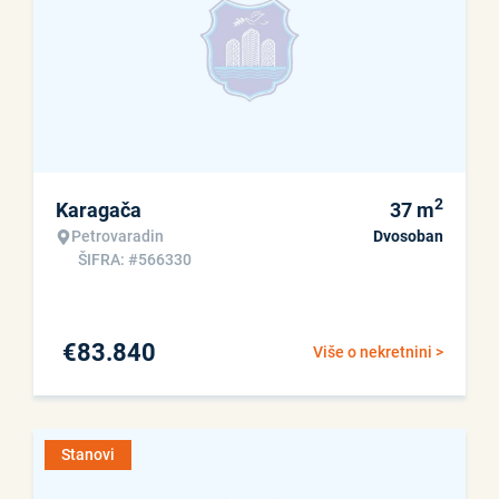
2
Karagača
37
m
Petrovaradin
Dvosoban
ŠIFRA: #566330
€
83.840
Više o nekretnini >
Stanovi