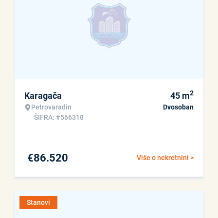
2
Karagača
45
m
Petrovaradin
Dvosoban
ŠIFRA: #566318
€
86.520
Više o nekretnini >
Stanovi