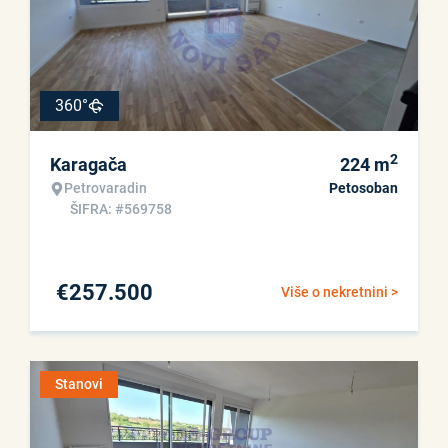
360°
2
Karagača
224
m
Petrovaradin
Petosoban
ŠIFRA: #569758
€
257.500
Više o nekretnini >
Stanovi