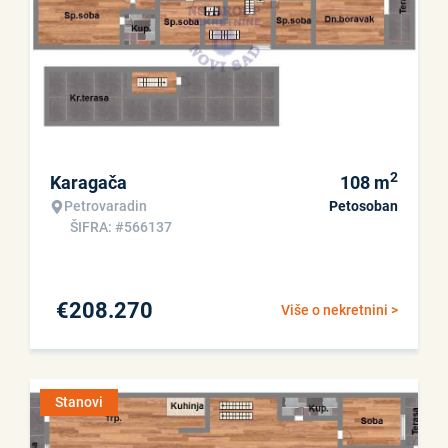
2
Karagača
108
m
Petrovaradin
Petosoban
ŠIFRA: #566137
€
208.270
Više o nekretnini >
Stanovi