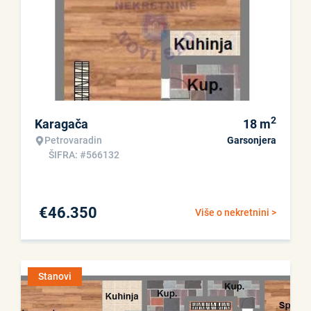
2
Karagača
18
m
Petrovaradin
Garsonjera
ŠIFRA: #566132
€
46.350
Više o nekretnini >
Stanovi