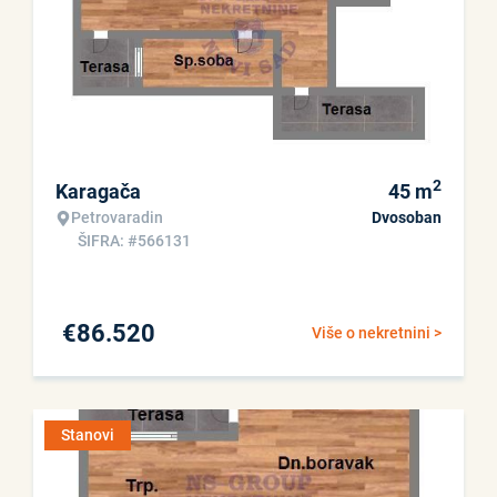
2
Karagača
45
m
Petrovaradin
Dvosoban
ŠIFRA: #566131
€
86.520
Više o nekretnini >
Stanovi