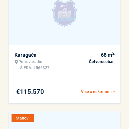
2
Karagača
68
m
Petrovaradin
Četvorosoban
ŠIFRA: #566327
€
115.570
Više o nekretnini >
Stanovi