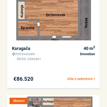
2
Karagača
40
m
Petrovaradin
Dvosoban
ŠIFRA: #566401
€
86.520
Više o nekretnini >
Stanovi