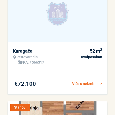
2
Karagača
52
m
Petrovaradin
Dvoiposoban
ŠIFRA: #566317
€
72.100
Više o nekretnini >
Stanovi