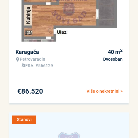
2
Karagača
40
m
Petrovaradin
Dvosoban
ŠIFRA: #566129
€
86.520
Više o nekretnini >
Stanovi