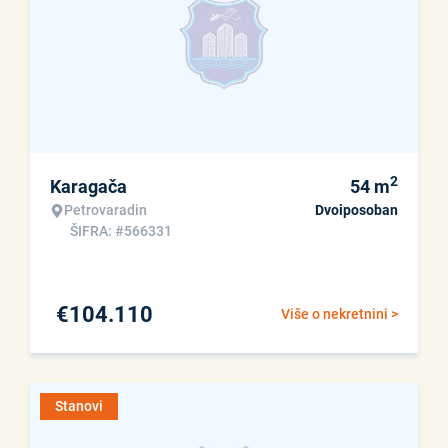
2
Karagača
54
m
Petrovaradin
Dvoiposoban
ŠIFRA: #566331
€
104.110
Više o nekretnini >
Stanovi