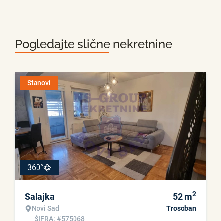
Pogledajte slične nekretnine
Stanovi
360°
2
Salajka
52
m
Novi Sad
Trosoban
ŠIFRA: #575068