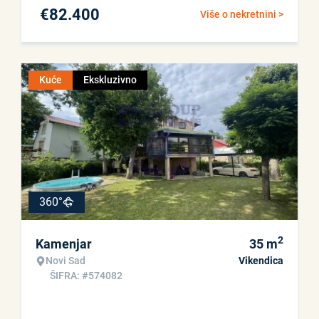
€
82.400
Više o nekretnini >
Kuće
Ekskluzivno
360°
2
Kamenjar
35
m
Novi Sad
Vikendica
ŠIFRA: #574082