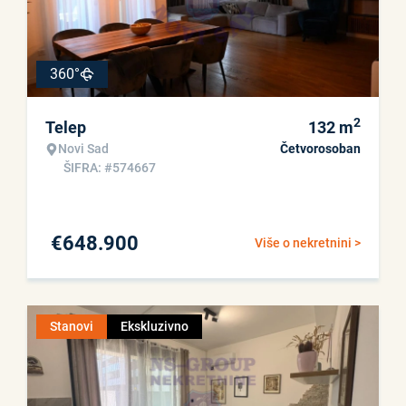
360°
2
Telep
132
m
Novi Sad
Četvorosoban
ŠIFRA: #574667
€
648.900
Više o nekretnini >
Stanovi
Ekskluzivno