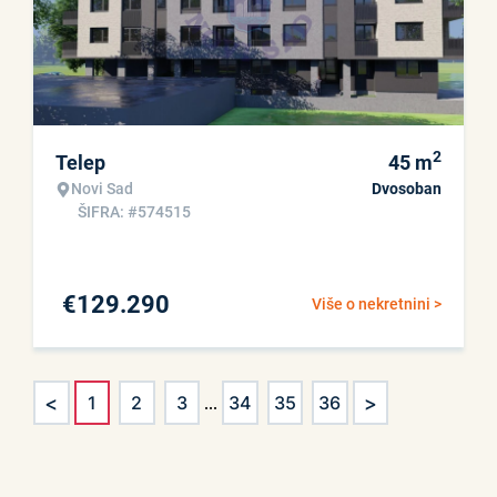
2
Telep
45
m
Novi Sad
Dvosoban
ŠIFRA: #574515
€
129.290
Više o nekretnini >
<
>
1
2
3
...
34
35
36