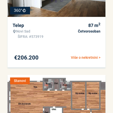
360°
2
Telep
87
m
Novi Sad
Četvorosoban
ŠIFRA: #573919
€
206.200
Više o nekretnini >
Stanovi