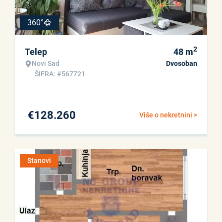
360°
2
Telep
48
m
Novi Sad
Dvosoban
ŠIFRA: #567721
€
128.260
Više o nekretnini >
Stanovi