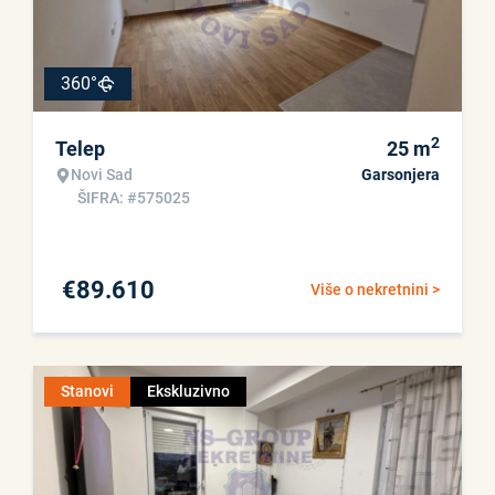
360°
2
Telep
25
m
Novi Sad
Garsonjera
ŠIFRA: #575025
€
89.610
Više o nekretnini >
Stanovi
Ekskluzivno