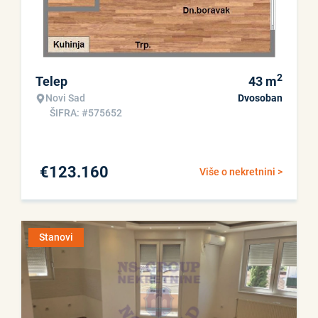
2
Telep
43
m
Novi Sad
Dvosoban
ŠIFRA: #575652
€
123.160
Više o nekretnini >
Stanovi