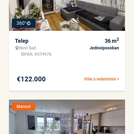
360°
2
Telep
36
m
Novi Sad
Jednoiposoban
ŠIFRA: #574970
€
122.000
Više o nekretnini >
Stanovi