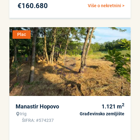
€
160.680
Više o nekretnini >
Plac
2
Manastir Hopovo
1.121
m
Irig
Građevinsko zemljište
ŠIFRA: #574237