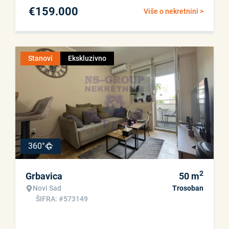
€
159.000
Više o nekretnini >
Stanovi
Ekskluzivno
360°
2
Grbavica
50
m
Novi Sad
Trosoban
ŠIFRA: #573149