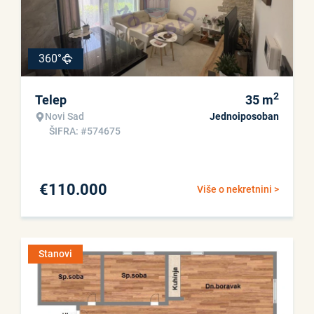
360°
2
Telep
35
m
Novi Sad
Jednoiposoban
ŠIFRA: #574675
€
110.000
Više o nekretnini >
Stanovi