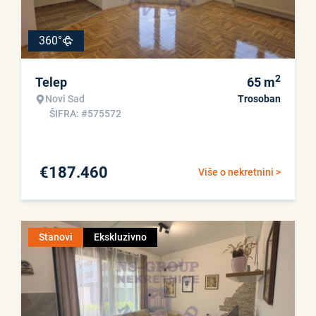
360°
2
Telep
65
m
Novi Sad
Trosoban
ŠIFRA: #575572
€
187.460
Više o nekretnini >
Stanovi
Ekskluzivno