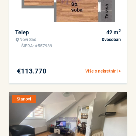
2
Telep
42
m
Novi Sad
Dvosoban
ŠIFRA: #557989
€
113.770
Više o nekretnini >
Stanovi