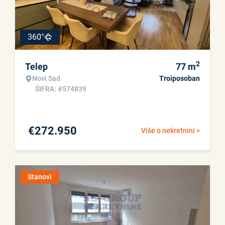
360°
2
Telep
77
m
Novi Sad
Troiposoban
ŠIFRA: #574839
€
272.950
Više o nekretnini >
Stanovi