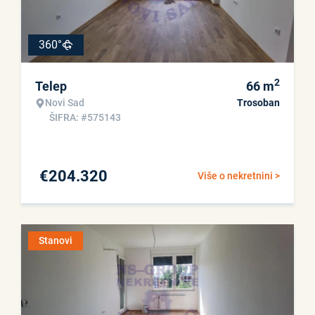
360°
2
Telep
66
m
Novi Sad
Trosoban
ŠIFRA: #575143
€
204.320
Više o nekretnini >
Stanovi