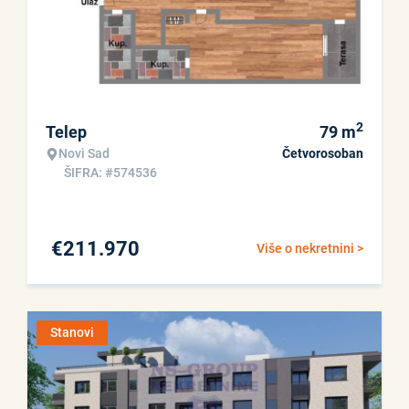
2
Telep
79
m
Novi Sad
Četvorosoban
ŠIFRA: #574536
€
211.970
Više o nekretnini >
Stanovi