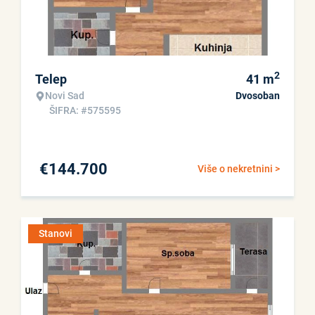
2
Telep
41
m
Novi Sad
Dvosoban
ŠIFRA: #575595
€
144.700
Više o nekretnini >
Stanovi