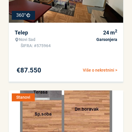
360°
2
Telep
24
m
Novi Sad
Garsonjera
ŠIFRA: #575964
€
87.550
Više o nekretnini >
Stanovi