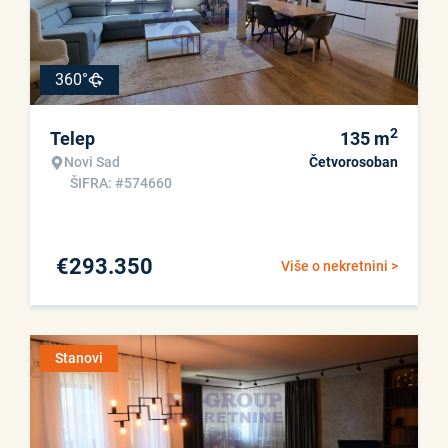
360°
2
Telep
135
m
Novi Sad
Četvorosoban
ŠIFRA: #574660
€
293.350
Više o nekretnini >
Stanovi