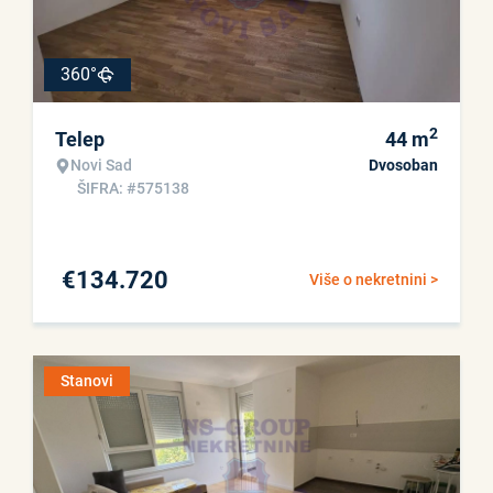
360°
2
Telep
44
m
Novi Sad
Dvosoban
ŠIFRA: #575138
€
134.720
Više o nekretnini >
Stanovi