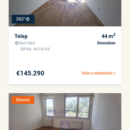
360°
2
Telep
44
m
Novi Sad
Dvosoban
ŠIFRA: #575142
€
145.290
Više o nekretnini >
Stanovi