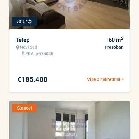
360°
2
Telep
60
m
Novi Sad
Trosoban
ŠIFRA: #575040
€
185.400
Više o nekretnini >
Stanovi