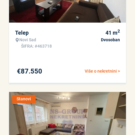
2
Telep
41
m
Novi Sad
Dvosoban
ŠIFRA: #463718
€
87.550
Više o nekretnini >
Stanovi