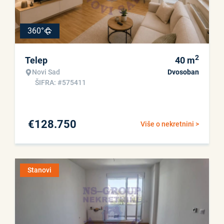
360°
2
Telep
40
m
Novi Sad
Dvosoban
ŠIFRA: #575411
€
128.750
Više o nekretnini >
Stanovi