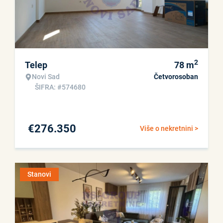
2
Telep
78
m
Novi Sad
Četvorosoban
ŠIFRA: #574680
€
276.350
Više o nekretnini >
Stanovi