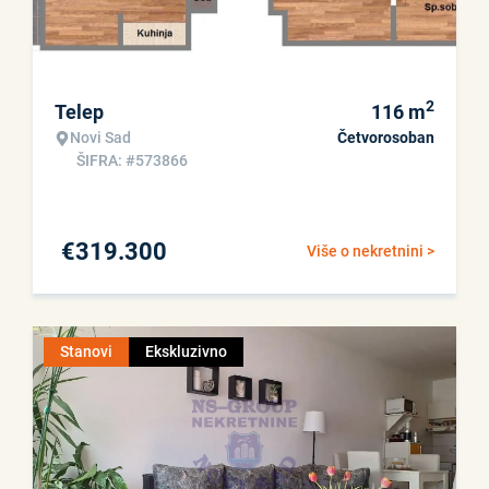
2
Telep
116
m
Novi Sad
Četvorosoban
ŠIFRA: #573866
€
319.300
Više o nekretnini >
Stanovi
Ekskluzivno