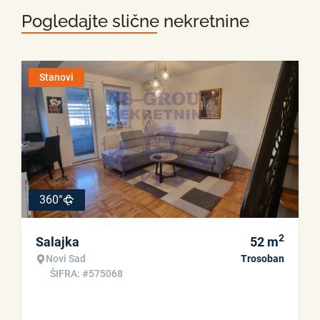
Pogledajte slične nekretnine
Stanovi
360°
2
Salajka
52
m
Novi Sad
Trosoban
ŠIFRA: #575068