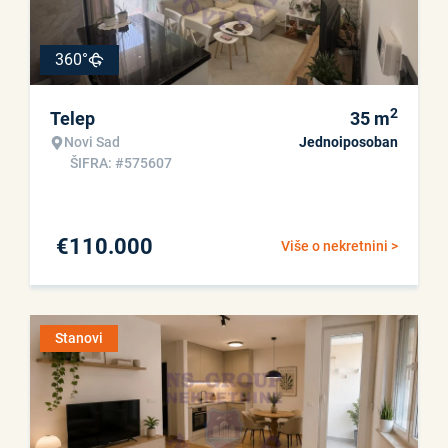
360°
2
Telep
35
m
Novi Sad
Jednoiposoban
ŠIFRA: #575607
€
110.000
Više o nekretnini >
Stanovi