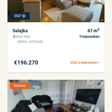
360°
2
Salajka
67
m
Novi Sad
Troiposoban
ŠIFRA: #573448
€
196.270
Više o nekretnini >
Stanovi