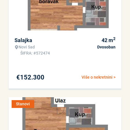
2
Salajka
42
m
Novi Sad
Dvosoban
ŠIFRA: #572474
€
152.300
Više o nekretnini >
Stanovi