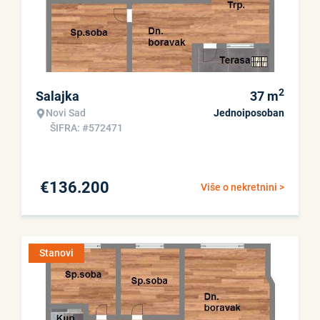
2
Salajka
37
m
Novi Sad
Jednoiposoban
ŠIFRA: #572471
€
136.200
Više o nekretnini >
Stanovi