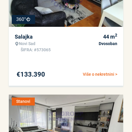
360°
2
Salajka
44
m
Novi Sad
Dvosoban
ŠIFRA: #573065
€
133.390
Više o nekretnini >
Stanovi