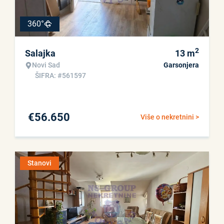
360°
2
Salajka
13
m
Novi Sad
Garsonjera
ŠIFRA: #561597
€
56.650
Više o nekretnini >
Stanovi