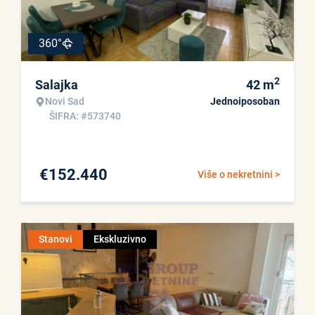
360°
2
Salajka
42
m
Novi Sad
Jednoiposoban
ŠIFRA: #573740
€
152.440
Više o nekretnini >
Stanovi
Ekskluzivno