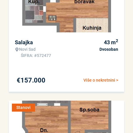
2
Salajka
43
m
Novi Sad
Dvosoban
ŠIFRA: #572477
€
157.000
Više o nekretnini >
Stanovi