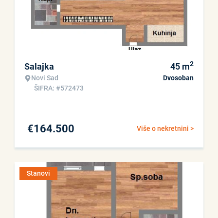
2
Salajka
45
m
Novi Sad
Dvosoban
ŠIFRA: #572473
€
164.500
Više o nekretnini >
Stanovi