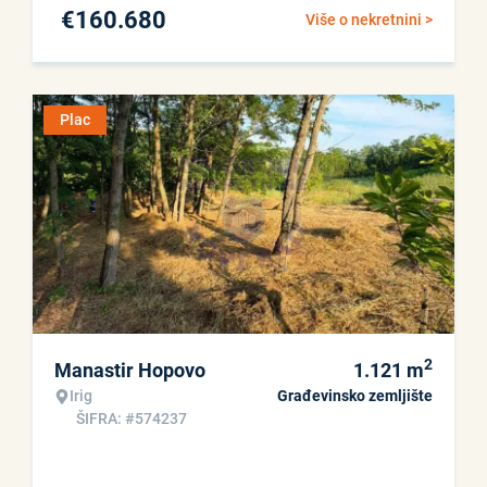
€
160.680
Više o nekretnini >
Plac
2
Manastir Hopovo
1.121
m
Irig
Građevinsko zemljište
ŠIFRA: #574237