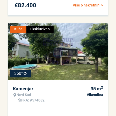
€
82.400
Više o nekretnini >
Kuće
Ekskluzivno
360°
2
Kamenjar
35
m
Novi Sad
Vikendica
ŠIFRA: #574082