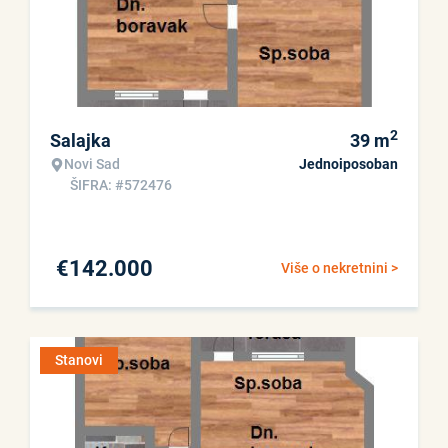
2
Salajka
39
m
Novi Sad
Jednoiposoban
ŠIFRA: #572476
€
142.000
Više o nekretnini >
Stanovi