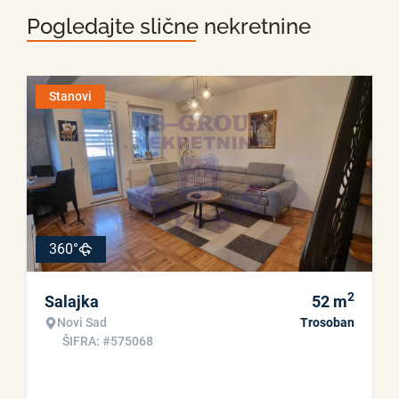
Pogledajte slične nekretnine
Stanovi
360°
2
Salajka
52
m
Novi Sad
Trosoban
ŠIFRA: #575068