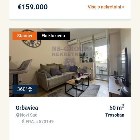
€
159.000
Više o nekretnini >
Stanovi
Ekskluzivno
360°
2
Grbavica
50
m
Novi Sad
Trosoban
ŠIFRA: #573149