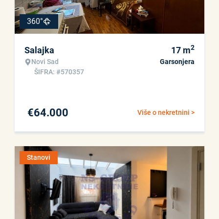
360°
2
Salajka
17
m
Novi Sad
Garsonjera
ŠIFRA: #570357
€
64.000
Više o nekretnini >
Stanovi