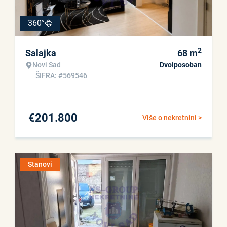
360°
2
Salajka
68
m
Novi Sad
Dvoiposoban
ŠIFRA: #569546
€
201.800
Više o nekretnini >
Stanovi