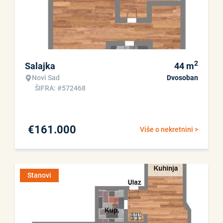
2
Salajka
44
m
Novi Sad
Dvosoban
ŠIFRA: #572468
€
161.000
Više o nekretnini >
Stanovi