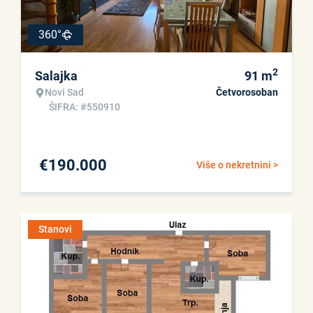
360°
2
Salajka
91
m
Novi Sad
Četvorosoban
ŠIFRA: #550910
€
190.000
Više o nekretnini >
Stanovi