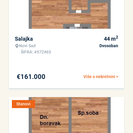
2
Salajka
44
m
Novi Sad
Dvosoban
ŠIFRA: #572465
€
161.000
Više o nekretnini >
Stanovi