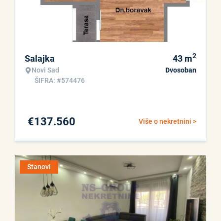
2
Salajka
43
m
Novi Sad
Dvosoban
ŠIFRA: #574476
€
137.560
Više o nekretnini >
Stanovi