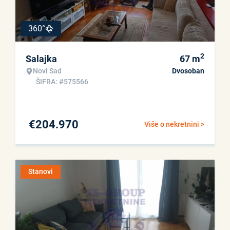
360°
2
Salajka
67
m
Novi Sad
Dvosoban
ŠIFRA: #575566
€
204.970
Više o nekretnini >
Stanovi