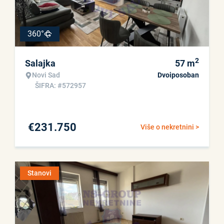
360°
2
Salajka
57
m
Novi Sad
Dvoiposoban
ŠIFRA: #572957
€
231.750
Više o nekretnini >
Stanovi