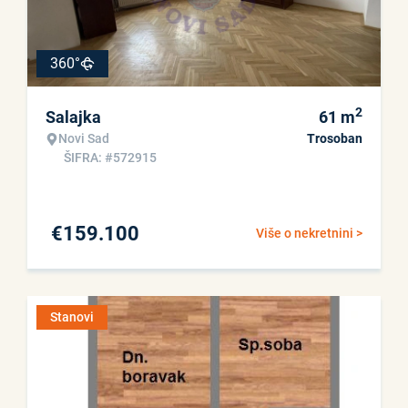
360°
2
Salajka
61
m
Novi Sad
Trosoban
ŠIFRA: #572915
€
159.100
Više o nekretnini >
Stanovi