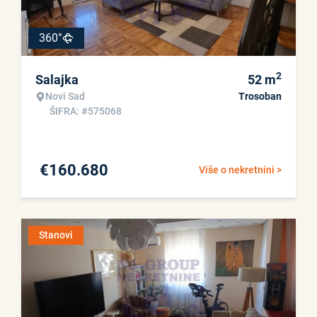
360°
2
Salajka
52
m
Novi Sad
Trosoban
ŠIFRA: #575068
€
160.680
Više o nekretnini >
Stanovi