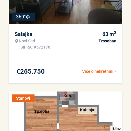
360°
2
Salajka
63
m
Novi Sad
Trosoban
ŠIFRA: #572178
€
265.750
Više o nekretnini >
Stanovi