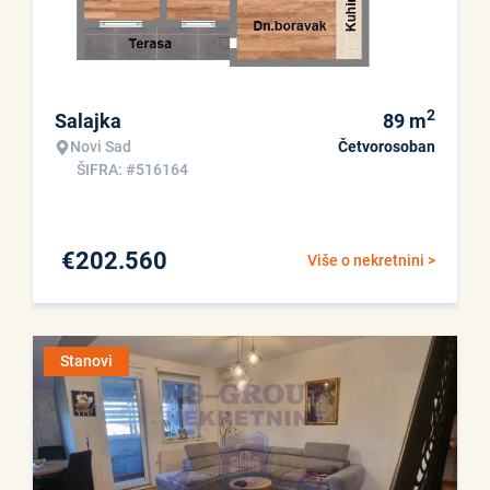
2
Salajka
89
m
Novi Sad
Četvorosoban
ŠIFRA: #516164
€
202.560
Više o nekretnini >
Stanovi