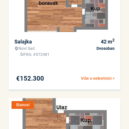
2
Salajka
42
m
Novi Sad
Dvosoban
ŠIFRA: #572481
€
152.300
Više o nekretnini >
Stanovi