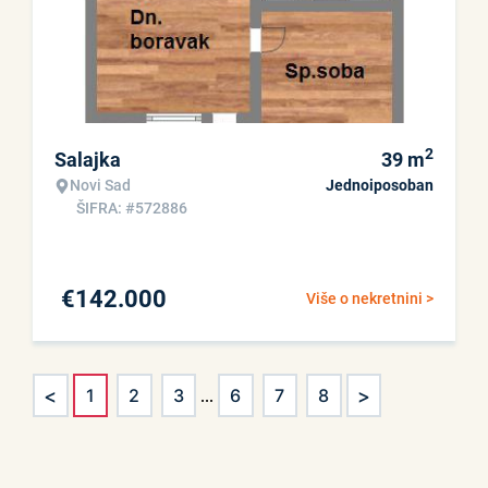
2
Salajka
39
m
Novi Sad
Jednoiposoban
ŠIFRA: #572886
€
142.000
Više o nekretnini >
<
>
1
2
3
...
6
7
8