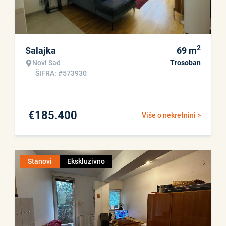
2
Salajka
69
m
Novi Sad
Trosoban
ŠIFRA: #573930
€
185.400
Više o nekretnini >
Stanovi
Ekskluzivno