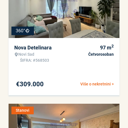
360°
2
Nova Detelinara
97
m
Novi Sad
Četvorosoban
ŠIFRA: #568503
€
309.000
Više o nekretnini >
Stanovi