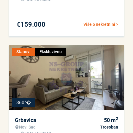
€
159.000
Više o nekretnini >
Stanovi
Ekskluzivno
360°
2
Grbavica
50
m
Novi Sad
Trosoban