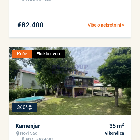
€
82.400
Više o nekretnini >
Kuće
Ekskluzivno
360°
2
Kamenjar
35
m
Novi Sad
Vikendica
ŠIFRA: #574082