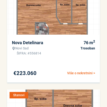
2
Nova Detelinara
76
m
Novi Sad
Trosoban
ŠIFRA: #556814
€
223.060
Više o nekretnini >
Stanovi