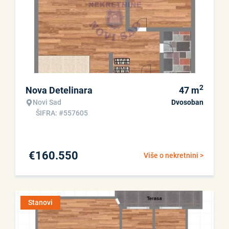
2
Nova Detelinara
47
m
Novi Sad
Dvosoban
ŠIFRA: #557605
€
160.550
Više o nekretnini >
Stanovi