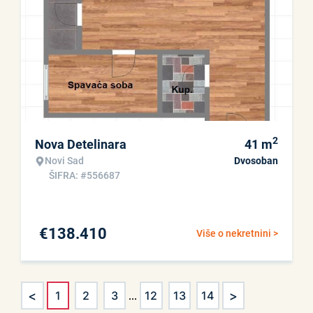
2
Nova Detelinara
41
m
Novi Sad
Dvosoban
ŠIFRA: #556687
€
138.410
Više o nekretnini >
<
>
1
2
3
...
12
13
14