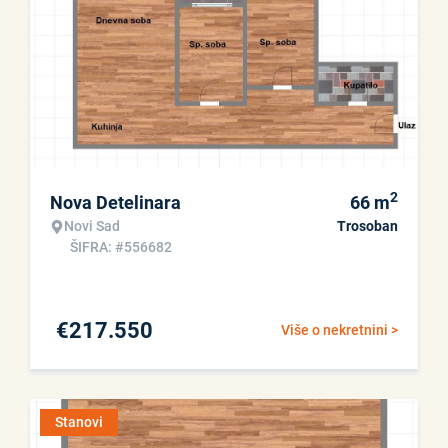
2
Nova Detelinara
66
m
Novi Sad
Trosoban
ŠIFRA: #556682
€
217.550
Više o nekretnini >
Stanovi