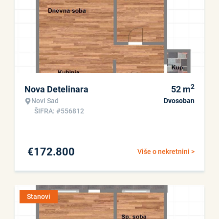
2
Nova Detelinara
52
m
Novi Sad
Dvosoban
ŠIFRA: #556812
€
172.800
Više o nekretnini >
Stanovi