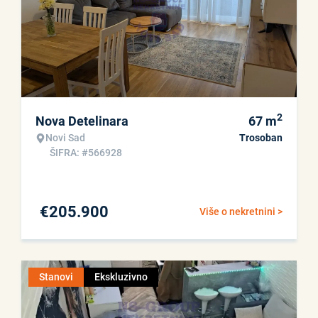
2
Nova Detelinara
67
m
Novi Sad
Trosoban
ŠIFRA: #566928
€
205.900
Više o nekretnini >
Stanovi
Ekskluzivno