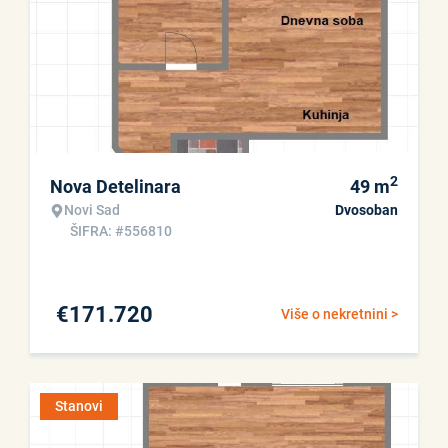
2
Nova Detelinara
49
m
Novi Sad
Dvosoban
ŠIFRA: #556810
€
171.720
Više o nekretnini >
Stanovi