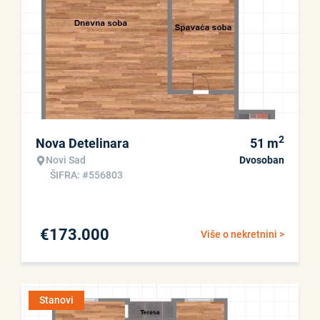
2
Nova Detelinara
51
m
Novi Sad
Dvosoban
ŠIFRA: #556803
€
173.000
Više o nekretnini >
Stanovi