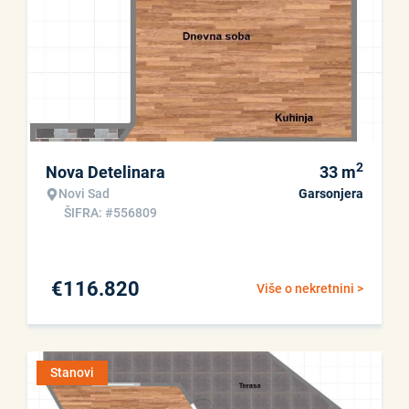
2
Nova Detelinara
33
m
Novi Sad
Garsonjera
ŠIFRA: #556809
€
116.820
Više o nekretnini >
Stanovi