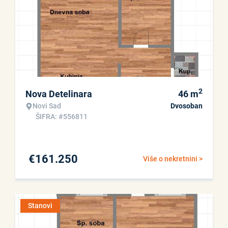
2
Nova Detelinara
46
m
Novi Sad
Dvosoban
ŠIFRA: #556811
€
161.250
Više o nekretnini >
Stanovi