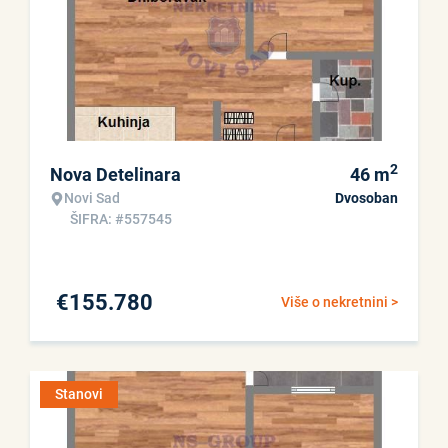
2
Nova Detelinara
46
m
Novi Sad
Dvosoban
ŠIFRA: #557545
€
155.780
Više o nekretnini >
Stanovi