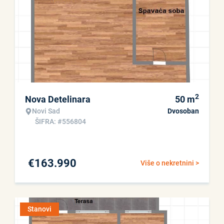
2
Nova Detelinara
50
m
Novi Sad
Dvosoban
ŠIFRA: #556804
€
163.990
Više o nekretnini >
Stanovi