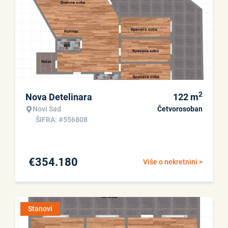
2
Nova Detelinara
122
m
Novi Sad
Četvorosoban
ŠIFRA: #556808
€
354.180
Više o nekretnini >
Stanovi