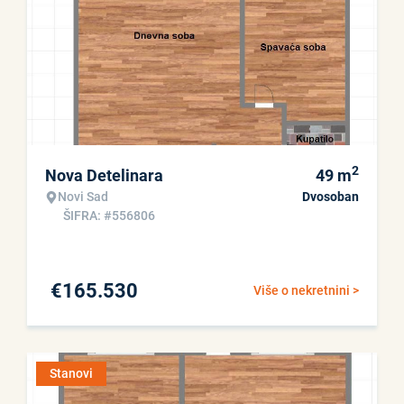
2
Nova Detelinara
49
m
Novi Sad
Dvosoban
ŠIFRA: #556806
€
165.530
Više o nekretnini >
Stanovi