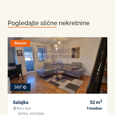
Pogledajte slične nekretnine
Stanovi
360°
2
Salajka
52
m
Novi Sad
Trosoban
ŠIFRA: #575068