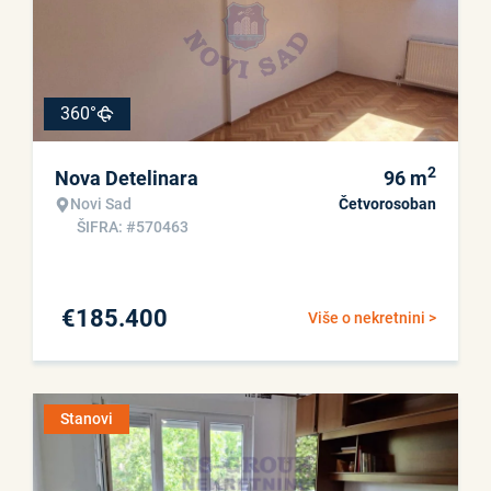
360°
2
Nova Detelinara
96
m
Novi Sad
Četvorosoban
ŠIFRA: #570463
€
185.400
Više o nekretnini >
Stanovi