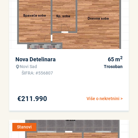
2
Nova Detelinara
65
m
Novi Sad
Trosoban
ŠIFRA: #556807
€
211.990
Više o nekretnini >
Stanovi