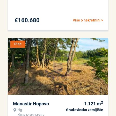
€
160.680
Više o nekretnini >
Plac
2
Manastir Hopovo
1.121
m
Irig
Građevinsko zemljište
ŠIFRA: #574237