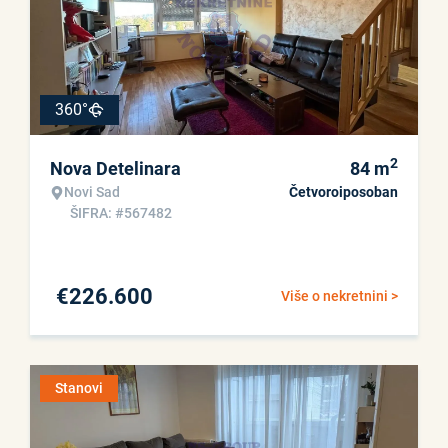
360°
2
Nova Detelinara
84
m
Novi Sad
Četvoroiposoban
ŠIFRA: #567482
€
226.600
Više o nekretnini >
Stanovi