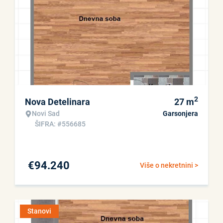
2
Nova Detelinara
27
m
Novi Sad
Garsonjera
ŠIFRA: #556685
€
94.240
Više o nekretnini >
Stanovi