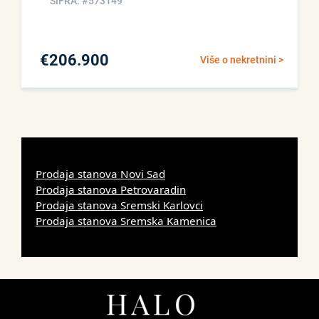
ŠIFRA: #573149
€
206.900
Više o nekretnini >
Prodaja stanova Novi Sad
Prodaja stanova Petrovaradin
Prodaja stanova Sremski Karlovci
Prodaja stanova Sremska Kamenica