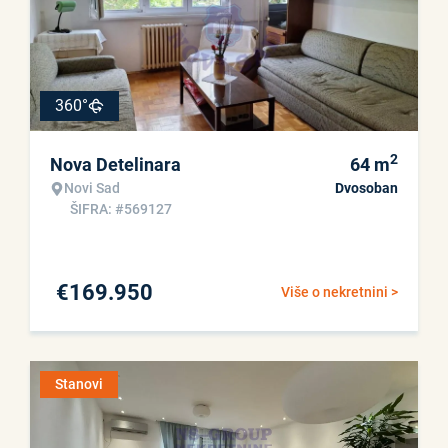
360°
2
Nova Detelinara
64
m
Novi Sad
Dvosoban
ŠIFRA: #569127
€
169.950
Više o nekretnini >
Stanovi