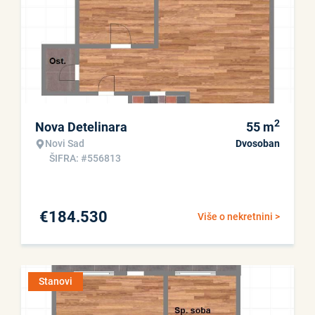
2
Nova Detelinara
55
m
Novi Sad
Dvosoban
ŠIFRA: #556813
€
184.530
Više o nekretnini >
Stanovi