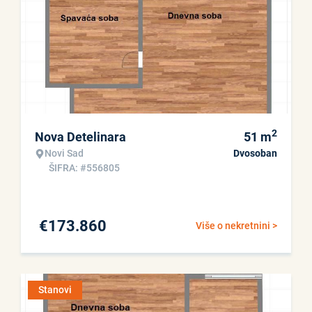
2
Nova Detelinara
51
m
Novi Sad
Dvosoban
ŠIFRA: #556805
€
173.860
Više o nekretnini >
Stanovi