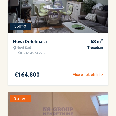
360°
2
Nova Detelinara
68
m
Novi Sad
Trosoban
ŠIFRA: #574725
€
164.800
Više o nekretnini >
Stanovi