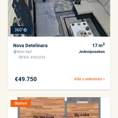
360°
2
Nova Detelinara
17
m
Novi Sad
Jednoiposoban
ŠIFRA: #562224
€
49.750
Više o nekretnini >
Stanovi