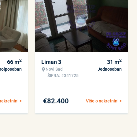
2
2
66
m
Liman 3
31
m
roiposoban
Novi Sad
Jednosoban
ŠIFRA: #341725
€
82.400
nekretnini >
Više o nekretnini >