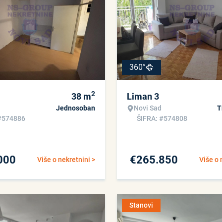
360°
2
38
m
Liman 3
Jednosoban
Novi Sad
T
#574886
ŠIFRA: #574808
000
€
265.850
Više o nekretnini >
Više o 
Stanovi