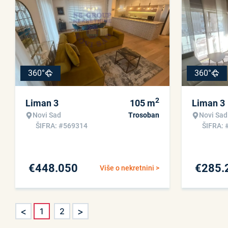
360°
360°
2
Liman 3
105
m
Liman 3
Novi Sad
Trosoban
Novi Sad
ŠIFRA: #569314
ŠIFRA: 
€
448.050
€
285.
Više o nekretnini >
<
>
1
2