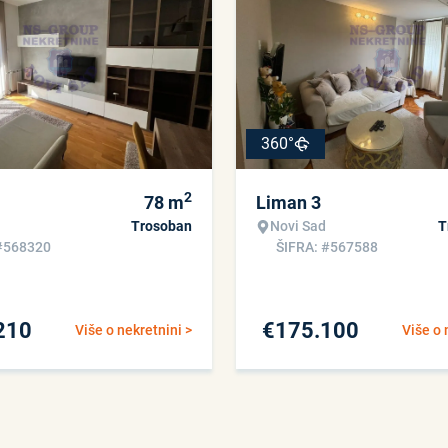
360°
2
78
m
Liman 3
Trosoban
Novi Sad
T
#568320
ŠIFRA: #567588
210
€
175.100
Više o nekretnini >
Više o 