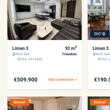
360°
2
Liman 3
92
m
Liman 3
Novi Sad
Trosoban
Novi Sad
ŠIFRA: #574588
ŠIFRA: 
€
509.900
€
190.
Više o nekretnini >
Stanovi
Stanovi