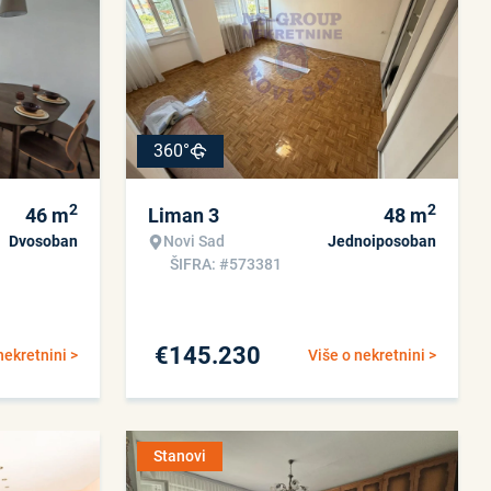
360°
2
2
46
m
Liman 3
48
m
Dvosoban
Novi Sad
Jednoiposoban
ŠIFRA: #573381
€
145.230
nekretnini >
Više o nekretnini >
Stanovi