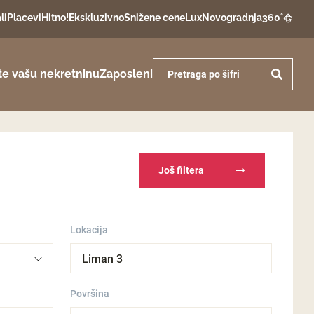
li
Placevi
Hitno!
Ekskluzivno
Snižene cene
Lux
Novogradnja
360°
te vašu nekretninu
Zaposleni
Još filtera
Lokacija
Liman 3
Površina