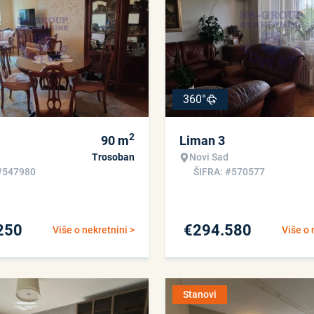
360°
2
90
m
Liman 3
Trosoban
Novi Sad
#547980
ŠIFRA: #570577
250
€
294.580
Više o nekretnini >
Više o 
Stanovi