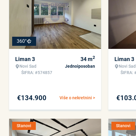
360°
2
Liman 3
34
m
Liman 3
Novi Sad
Jednoiposoban
Novi Sad
ŠIFRA: #574857
ŠIFRA: 
€
134.900
€
103.
Više o nekretnini >
Stanovi
Stanovi