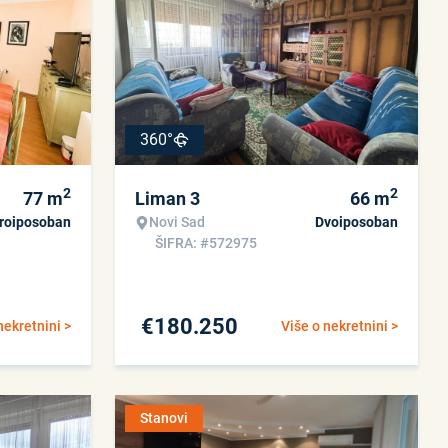
360°
2
2
77
m
Liman 3
66
m
roiposoban
Novi Sad
Dvoiposoban
ŠIFRA: #572975
€
180.250
nekretnini >
Više o nekretnini >
Stanovi