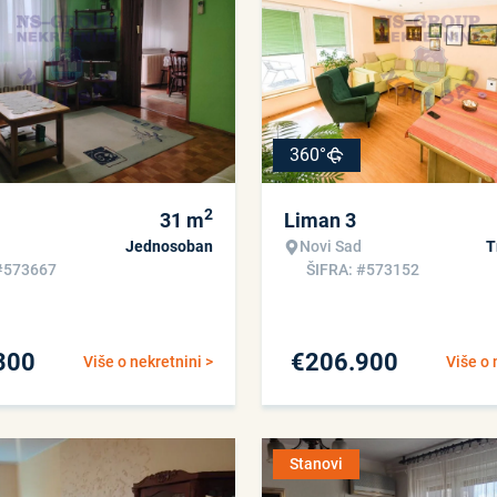
360°
2
31
m
Liman 3
Jednosoban
Novi Sad
T
#573667
ŠIFRA: #573152
300
€
206.900
Više o nekretnini >
Više o 
Stanovi