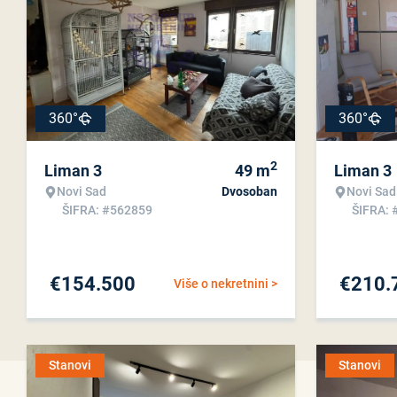
360°
360°
2
Liman 3
49
m
Liman 3
Novi Sad
Dvosoban
Novi Sad
ŠIFRA: #562859
ŠIFRA: 
€
154.500
€
210.
Više o nekretnini >
Stanovi
Stanovi