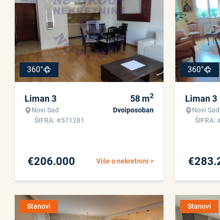
360°
360°
2
Liman 3
58
m
Liman 3
Novi Sad
Dvoiposoban
Novi Sad
ŠIFRA: #571281
ŠIFRA: 
€
206.000
€
283.
Više o nekretnini >
Stanovi
Stanovi