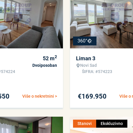
360°
2
52
m
Liman 3
Dvoiposoban
Novi Sad
#574224
ŠIFRA: #574223
550
€
169.950
Više o nekretnini >
Više o 
Stanovi
Ekskluzivno