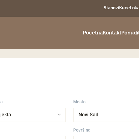
Stanovi
Kuće
Loka
Početna
Kontakt
Ponudi
ta
Mesto
Površina