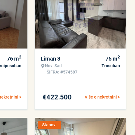
2
2
76
m
Liman 3
75
m
roiposoban
Novi Sad
Trosoban
ŠIFRA: #574587
€
422.500
nekretnini >
Više o nekretnini >
Stanovi