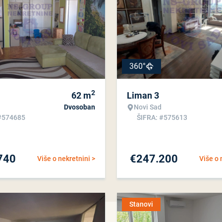
360°
2
62
m
Liman 3
Dvosoban
Novi Sad
#574685
ŠIFRA: #575613
740
€
247.200
Više o nekretnini >
Više o 
Stanovi