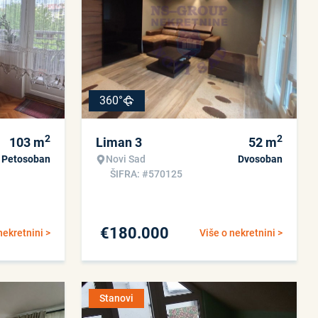
360°
2
2
103
m
Liman 3
52
m
Petosoban
Novi Sad
Dvosoban
ŠIFRA: #570125
€
180.000
nekretnini >
Više o nekretnini >
Stanovi