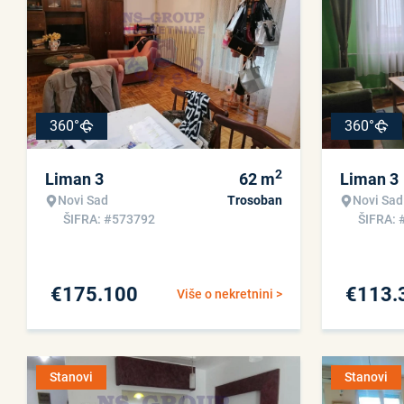
360°
360°
2
Liman 3
62
m
Liman 3
Novi Sad
Trosoban
Novi Sad
ŠIFRA: #573792
ŠIFRA: 
€
175.100
€
113.
Više o nekretnini >
Stanovi
Stanovi