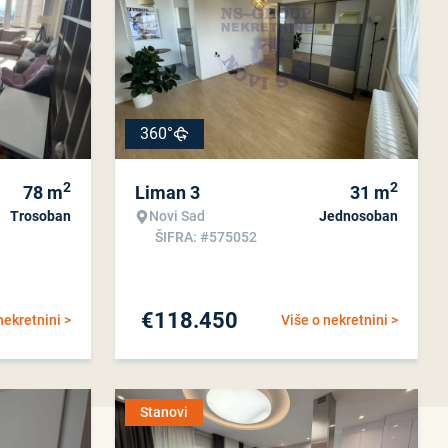
360°
2
2
78
m
Liman 3
31
m
Trosoban
Novi Sad
Jednosoban
ŠIFRA: #575052
€
118.450
nekretnini >
Više o nekretnini >
Stanovi