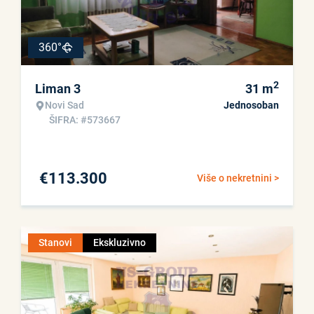
360°
2
Liman 3
31
m
Novi Sad
Jednosoban
ŠIFRA: #573667
€
113.300
Više o nekretnini >
Stanovi
Ekskluzivno