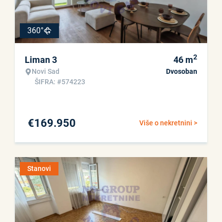
360°
2
Liman 3
46
m
Novi Sad
Dvosoban
ŠIFRA: #574223
€
169.950
Više o nekretnini >
Stanovi