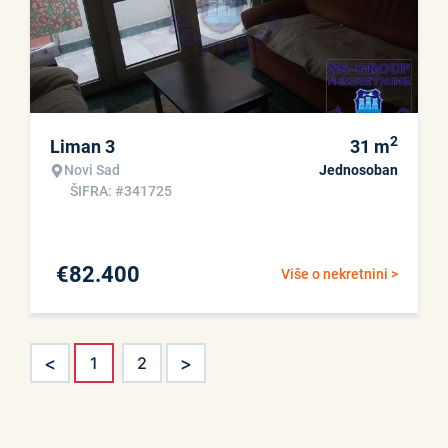
2
Liman 3
31
m
Novi Sad
Jednosoban
ŠIFRA: #341725
€
82.400
Više o nekretnini >
<
>
1
2