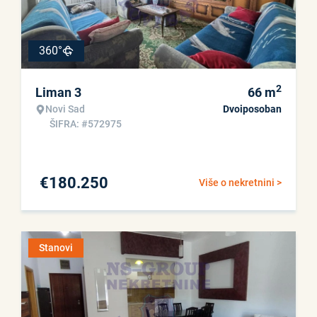
360°
2
Liman 3
66
m
Novi Sad
Dvoiposoban
ŠIFRA: #572975
€
180.250
Više o nekretnini >
Stanovi