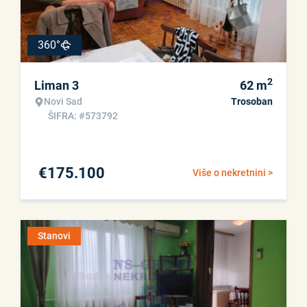
360°
2
Liman 3
62
m
Novi Sad
Trosoban
ŠIFRA: #573792
€
175.100
Više o nekretnini >
Stanovi