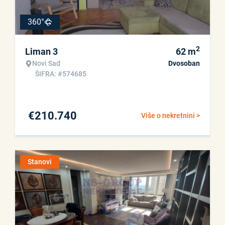
360°
2
Liman 3
62
m
Novi Sad
Dvosoban
ŠIFRA: #574685
€
210.740
Više o nekretnini >
Stanovi