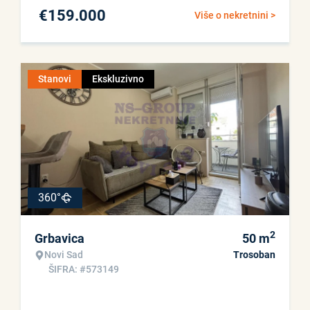
€
159.000
Više o nekretnini >
Stanovi
Ekskluzivno
360°
2
Grbavica
50
m
Novi Sad
Trosoban
ŠIFRA: #573149