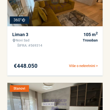
360°
2
Liman 3
105
m
Novi Sad
Trosoban
ŠIFRA: #569314
€
448.050
Više o nekretnini >
Stanovi