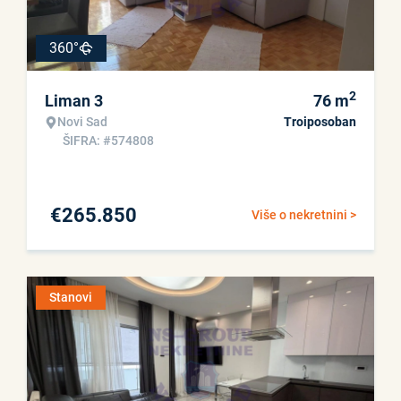
360°
2
Liman 3
76
m
Novi Sad
Troiposoban
ŠIFRA: #574808
€
265.850
Više o nekretnini >
Stanovi