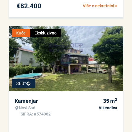
€
82.400
Više o nekretnini >
Kuće
Ekskluzivno
360°
2
Kamenjar
35
m
Novi Sad
Vikendica
ŠIFRA: #574082