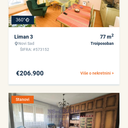
360°
2
Liman 3
77
m
Novi Sad
Troiposoban
ŠIFRA: #573152
€
206.900
Više o nekretnini >
Stanovi