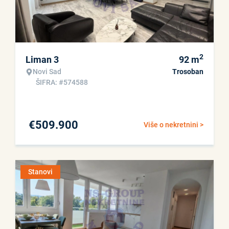
2
Liman 3
92
m
Novi Sad
Trosoban
ŠIFRA: #574588
€
509.900
Više o nekretnini >
Stanovi