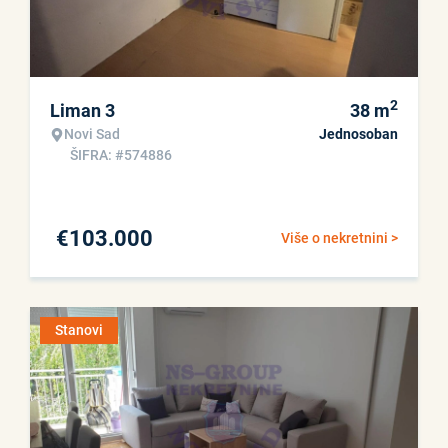
2
Liman 3
38
m
Novi Sad
Jednosoban
ŠIFRA: #574886
€
103.000
Više o nekretnini >
Stanovi