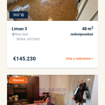
360°
2
Liman 3
48
m
Novi Sad
Jednoiposoban
ŠIFRA: #573381
€
145.230
Više o nekretnini >
Stanovi