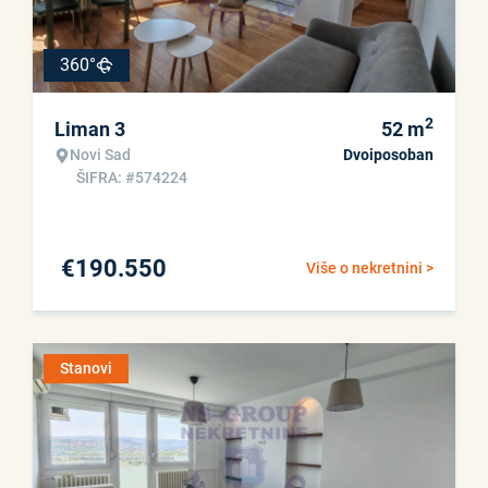
360°
2
Liman 3
52
m
Novi Sad
Dvoiposoban
ŠIFRA: #574224
€
190.550
Više o nekretnini >
Stanovi