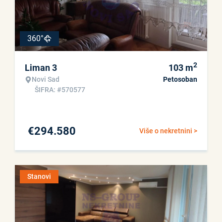
360°
2
Liman 3
103
m
Novi Sad
Petosoban
ŠIFRA: #570577
€
294.580
Više o nekretnini >
Stanovi