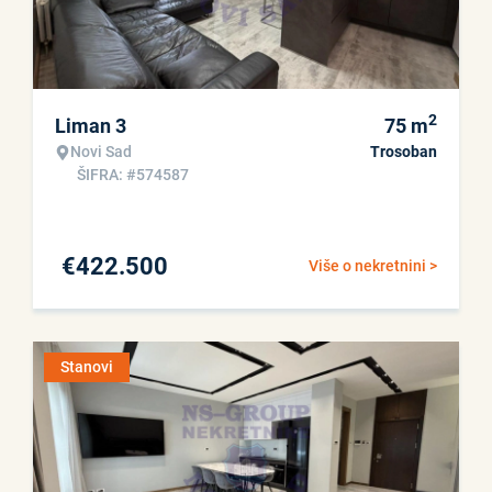
2
Liman 3
75
m
Novi Sad
Trosoban
ŠIFRA: #574587
€
422.500
Više o nekretnini >
Stanovi