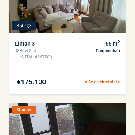
360°
2
Liman 3
66
m
Novi Sad
Troiposoban
ŠIFRA: #567588
€
175.100
Više o nekretnini >
Stanovi