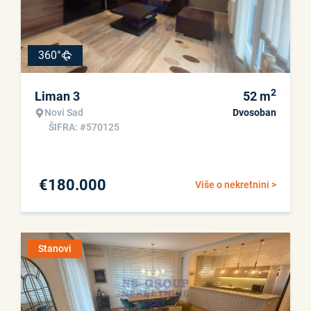
360°
2
Liman 3
52
m
Novi Sad
Dvosoban
ŠIFRA: #570125
€
180.000
Više o nekretnini >
Stanovi