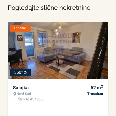
Pogledajte slične nekretnine
Stanovi
360°
2
Salajka
52
m
Novi Sad
Trosoban
ŠIFRA: #575068