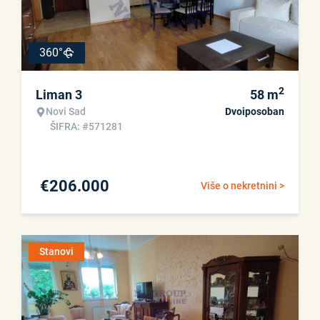
360°
2
Liman 3
58
m
Novi Sad
Dvoiposoban
ŠIFRA: #571281
€
206.000
Više o nekretnini >
Stanovi