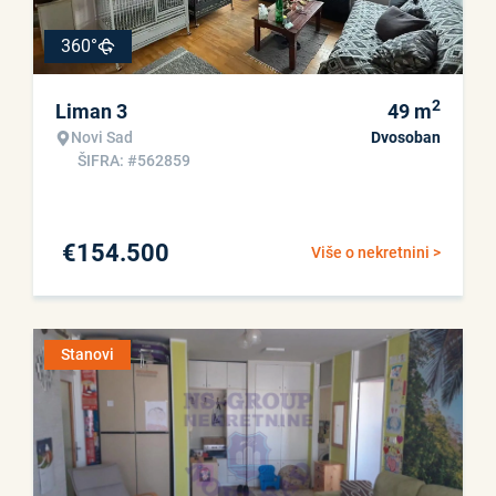
360°
2
Liman 3
49
m
Novi Sad
Dvosoban
ŠIFRA: #562859
€
154.500
Više o nekretnini >
Stanovi