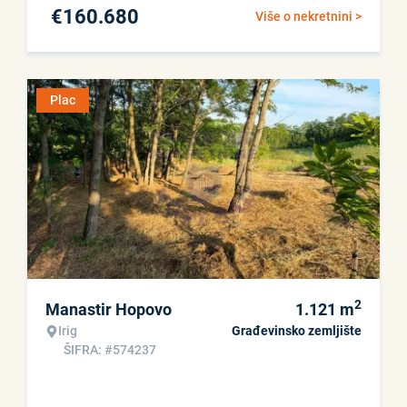
€
160.680
Više o nekretnini >
Plac
2
Manastir Hopovo
1.121
m
Irig
Građevinsko zemljište
ŠIFRA: #574237