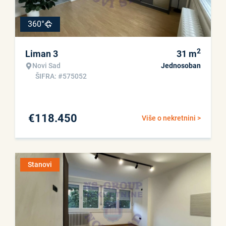
360°
2
Liman 3
31
m
Novi Sad
Jednosoban
ŠIFRA: #575052
€
118.450
Više o nekretnini >
Stanovi