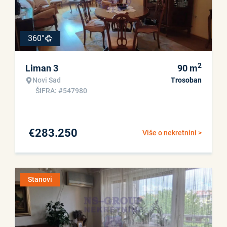
360°
2
Liman 3
90
m
Novi Sad
Trosoban
ŠIFRA: #547980
€
283.250
Više o nekretnini >
Stanovi