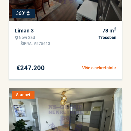
360°
2
Liman 3
78
m
Novi Sad
Trosoban
ŠIFRA: #575613
€
247.200
Više o nekretnini >
Stanovi