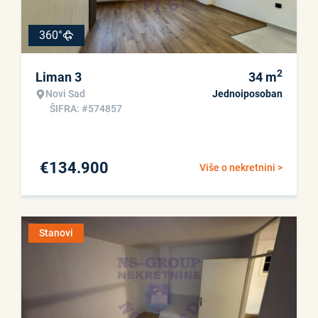
360°
2
Liman 3
34
m
Novi Sad
Jednoiposoban
ŠIFRA: #574857
€
134.900
Više o nekretnini >
Stanovi