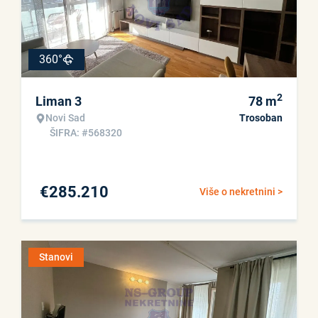
360°
2
Liman 3
78
m
Novi Sad
Trosoban
ŠIFRA: #568320
€
285.210
Više o nekretnini >
Stanovi