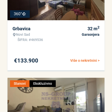
360°
2
Grbavica
32
m
Novi Sad
Garsonjera
ŠIFRA: #469536
€
133.900
Više o nekretnini >
Stanovi
Ekskluzivno