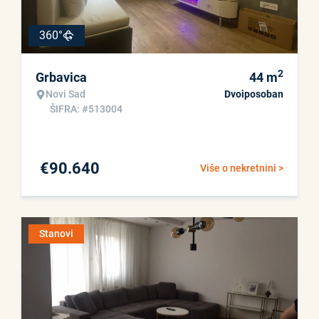
360°
2
Grbavica
44
m
Novi Sad
Dvoiposoban
ŠIFRA: #513004
€
90.640
Više o nekretnini >
Stanovi