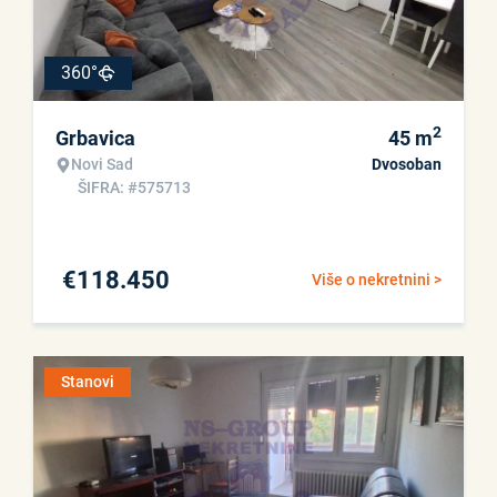
360°
2
Grbavica
45
m
Novi Sad
Dvosoban
ŠIFRA: #575713
€
118.450
Više o nekretnini >
Stanovi