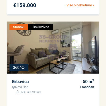
€
159.000
Više o nekretnini >
Stanovi
Ekskluzivno
360°
2
Grbavica
50
m
Novi Sad
Trosoban
ŠIFRA: #573149