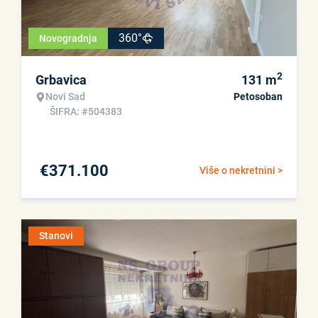
360°
Novogradnja
2
Grbavica
131
m
Novi Sad
Petosoban
ŠIFRA: #504383
€
371.100
Više o nekretnini >
Stanovi