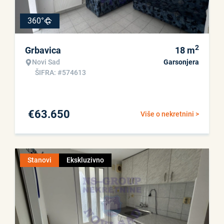
360°
2
Grbavica
18
m
Novi Sad
Garsonjera
ŠIFRA: #574613
€
63.650
Više o nekretnini >
Stanovi
Ekskluzivno