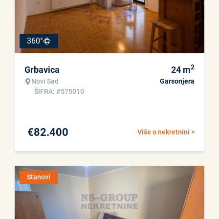
360°
2
Grbavica
24
m
Novi Sad
Garsonjera
ŠIFRA: #575010
€
82.400
Više o nekretnini >
Stanovi