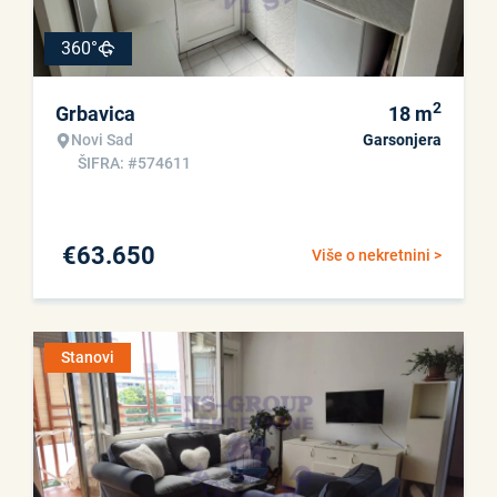
360°
2
Grbavica
18
m
Novi Sad
Garsonjera
ŠIFRA: #574611
€
63.650
Više o nekretnini >
Stanovi