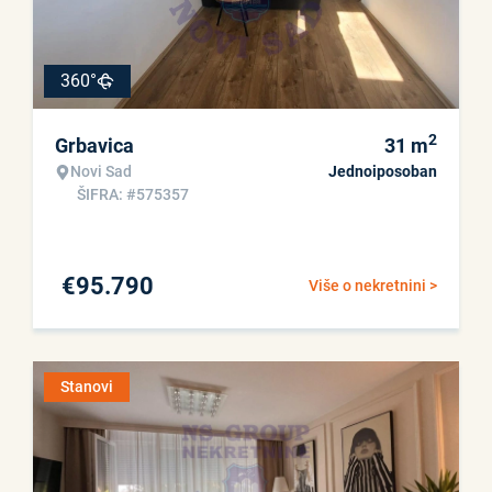
360°
2
Grbavica
31
m
Novi Sad
Jednoiposoban
ŠIFRA: #575357
€
95.790
Više o nekretnini >
Stanovi