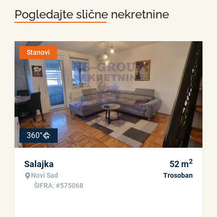
Pogledajte slične nekretnine
Stanovi
360°
2
Salajka
52
m
Novi Sad
Trosoban
ŠIFRA: #575068