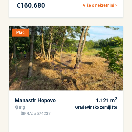
€
160.680
Više o nekretnini >
Plac
2
Manastir Hopovo
1.121
m
Irig
Građevinsko zemljište
ŠIFRA: #574237