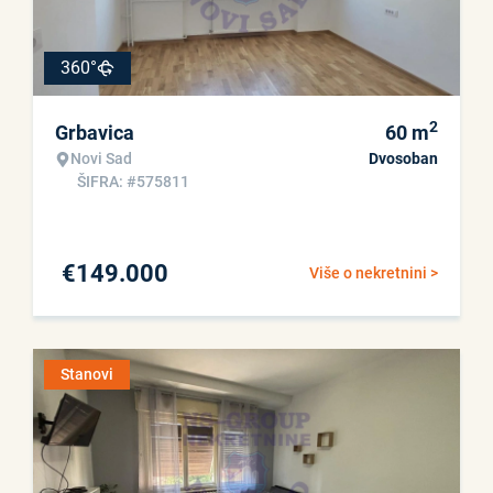
360°
2
Grbavica
60
m
Novi Sad
Dvosoban
ŠIFRA: #575811
€
149.000
Više o nekretnini >
Stanovi