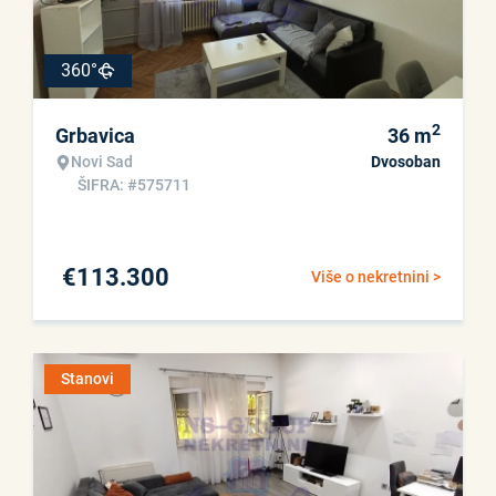
360°
2
Grbavica
36
m
Novi Sad
Dvosoban
ŠIFRA: #575711
€
113.300
Više o nekretnini >
Stanovi