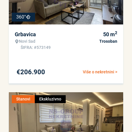
360°
2
Grbavica
50
m
Novi Sad
Trosoban
ŠIFRA: #573149
€
206.900
Više o nekretnini >
Stanovi
Ekskluzivno