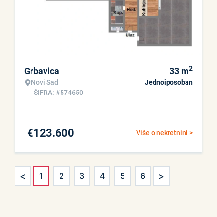
2
Grbavica
33
m
Novi Sad
Jednoiposoban
ŠIFRA: #574650
€
123.600
Više o nekretnini >
<
>
1
2
3
4
5
6