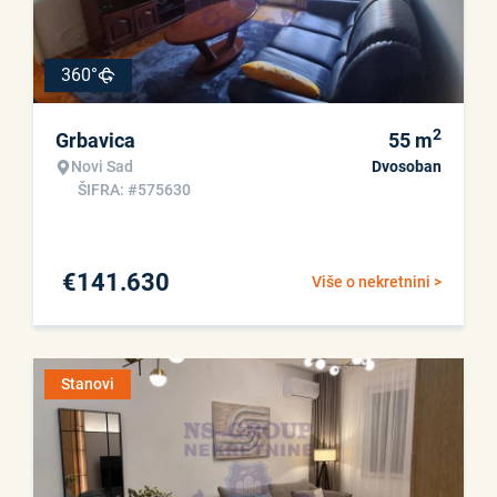
360°
2
Grbavica
55
m
Novi Sad
Dvosoban
ŠIFRA: #575630
€
141.630
Više o nekretnini >
Stanovi