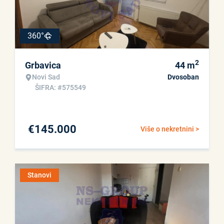
360°
2
Grbavica
44
m
Novi Sad
Dvosoban
ŠIFRA: #575549
€
145.000
Više o nekretnini >
Stanovi