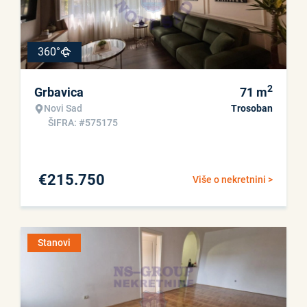
360°
2
Grbavica
71
m
Novi Sad
Trosoban
ŠIFRA: #575175
€
215.750
Više o nekretnini >
Stanovi