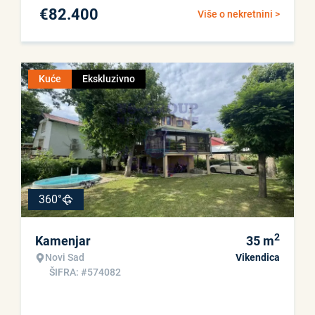
€
82.400
Više o nekretnini >
Kuće
Ekskluzivno
360°
2
Kamenjar
35
m
Novi Sad
Vikendica
ŠIFRA: #574082