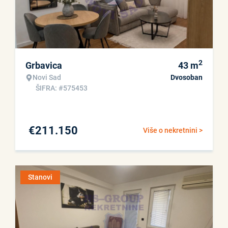
2
Grbavica
43
m
Novi Sad
Dvosoban
ŠIFRA: #575453
€
211.150
Više o nekretnini >
Stanovi