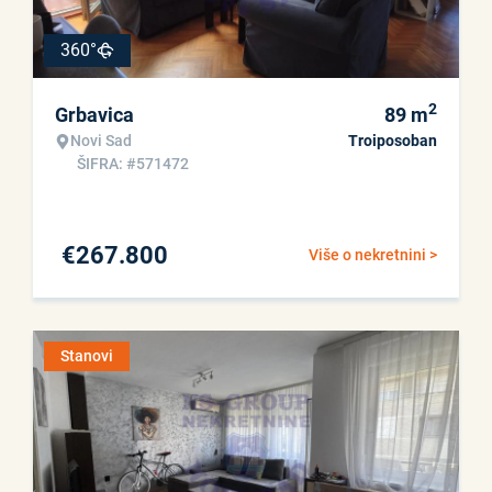
360°
2
Grbavica
89
m
Novi Sad
Troiposoban
ŠIFRA: #571472
€
267.800
Više o nekretnini >
Stanovi