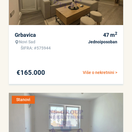
2
Grbavica
47
m
Novi Sad
Jednoiposoban
ŠIFRA: #575944
€
165.000
Više o nekretnini >
Stanovi