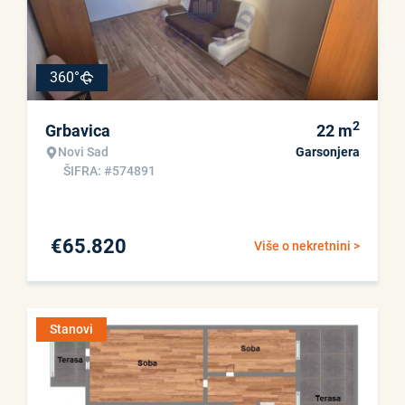
360°
2
Grbavica
22
m
Novi Sad
Garsonjera
ŠIFRA: #574891
€
65.820
Više o nekretnini >
Stanovi