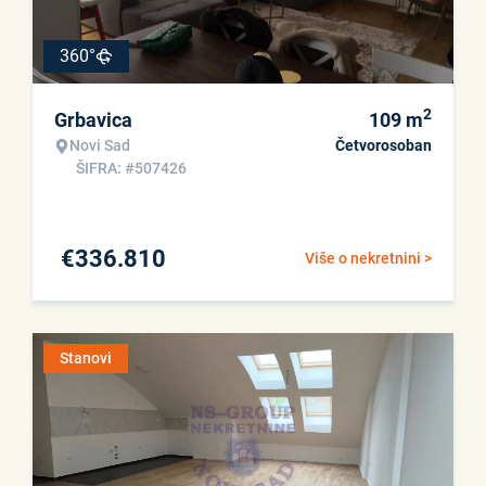
360°
2
Grbavica
109
m
Novi Sad
Četvorosoban
ŠIFRA: #507426
€
336.810
Više o nekretnini >
Stanovi