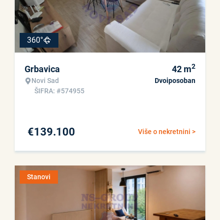
360°
2
Grbavica
42
m
Novi Sad
Dvoiposoban
ŠIFRA: #574955
€
139.100
Više o nekretnini >
Stanovi