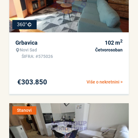
360°
2
Grbavica
102
m
Novi Sad
Četvorosoban
ŠIFRA: #575026
€
303.850
Više o nekretnini >
Stanovi