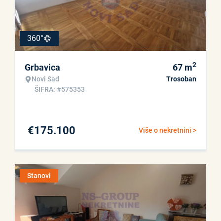
360°
2
Grbavica
67
m
Novi Sad
Trosoban
ŠIFRA: #575353
€
175.100
Više o nekretnini >
Stanovi