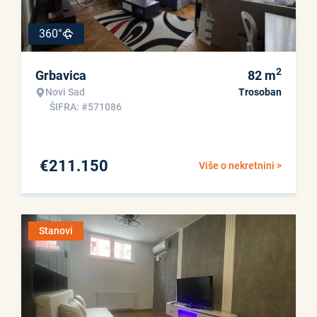
360°
2
Grbavica
82
m
Novi Sad
Trosoban
ŠIFRA: #571086
€
211.150
Više o nekretnini >
Stanovi