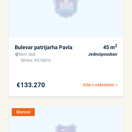
2
Bulevar patrijarha Pavla
45
m
Novi Sad
Jednoiposoban
ŠIFRA: #575876
€
133.270
Više o nekretnini >
Stanovi