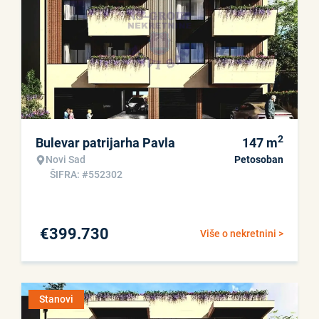
2
Bulevar patrijarha Pavla
147
m
Novi Sad
Petosoban
ŠIFRA: #552302
€
399.730
Više o nekretnini >
Stanovi