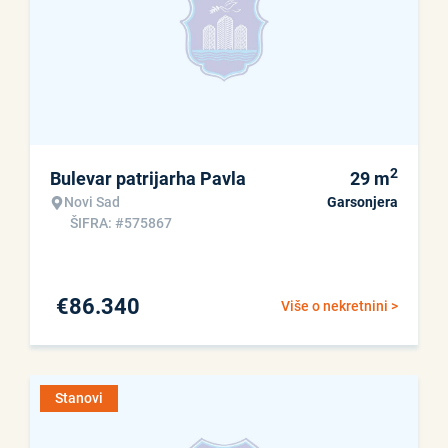
2
Bulevar patrijarha Pavla
29
m
Novi Sad
Garsonjera
ŠIFRA: #575867
€
86.340
Više o nekretnini >
Stanovi