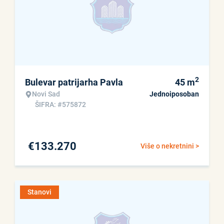
2
Bulevar patrijarha Pavla
45
m
Novi Sad
Jednoiposoban
ŠIFRA: #575872
€
133.270
Više o nekretnini >
Stanovi