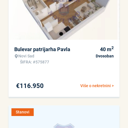
2
Bulevar patrijarha Pavla
40
m
Novi Sad
Dvosoban
ŠIFRA: #575877
€
116.950
Više o nekretnini >
Stanovi