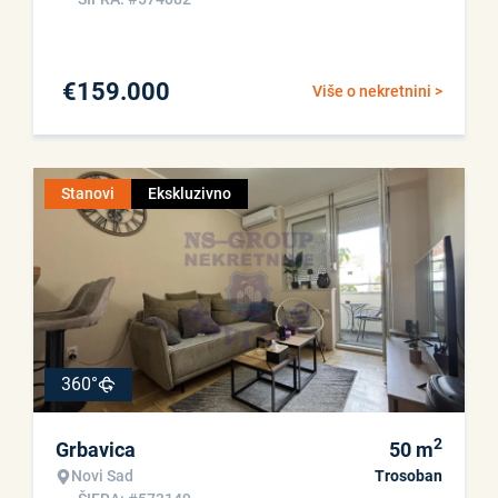
€
159.000
Više o nekretnini >
Stanovi
Ekskluzivno
360°
2
Grbavica
50
m
Novi Sad
Trosoban