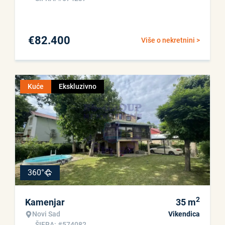
€
82.400
Više o nekretnini >
Kuće
Ekskluzivno
360°
2
Kamenjar
35
m
Novi Sad
Vikendica
ŠIFRA: #574082