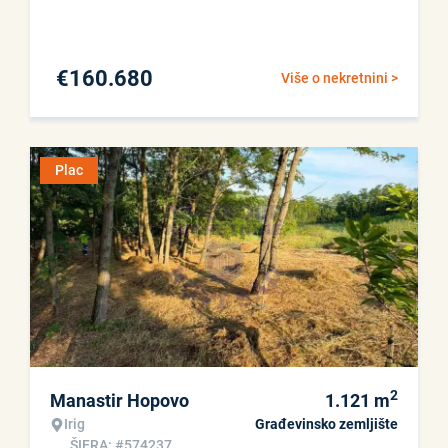
€
160.680
Više o nekretnini >
Plac
2
Manastir Hopovo
1.121
m
Irig
Građevinsko zemljište
ŠIFRA: #574237