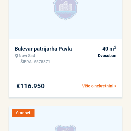
2
Bulevar patrijarha Pavla
40
m
Novi Sad
Dvosoban
ŠIFRA: #575871
€
116.950
Više o nekretnini >
Stanovi