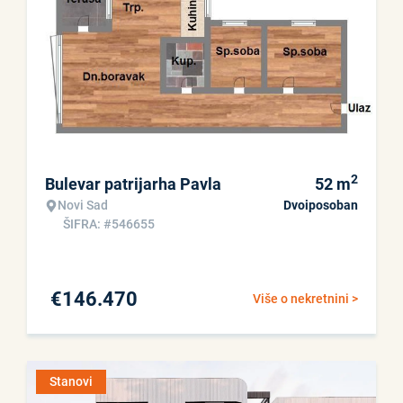
2
Bulevar patrijarha Pavla
52
m
Novi Sad
Dvoiposoban
ŠIFRA: #546655
€
146.470
Više o nekretnini >
Stanovi