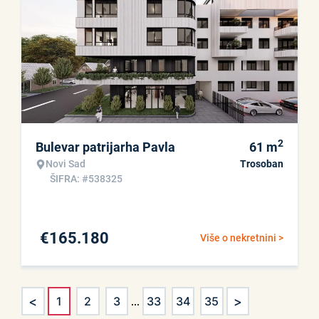
2
Bulevar patrijarha Pavla
61
m
Novi Sad
Trosoban
ŠIFRA: #538325
€
165.180
Više o nekretnini >
<
>
1
2
3
...
33
34
35