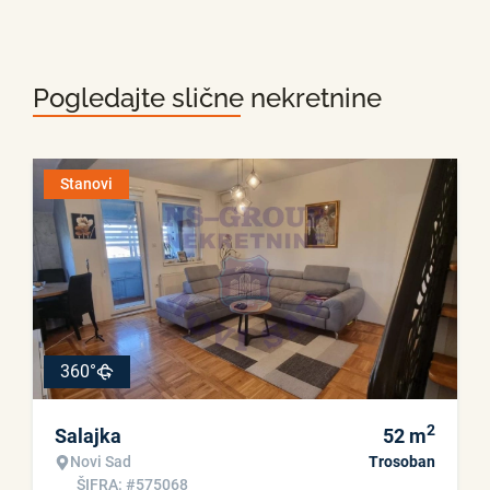
Pogledajte slične nekretnine
Stanovi
360°
2
Salajka
52
m
Novi Sad
Trosoban
ŠIFRA: #575068