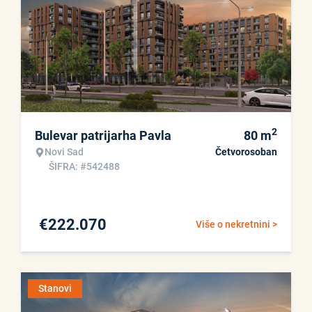
2
Bulevar patrijarha Pavla
80
m
Novi Sad
Četvorosoban
ŠIFRA: #542488
€
222.070
Više o nekretnini >
Stanovi