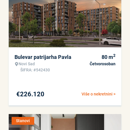
2
Bulevar patrijarha Pavla
80
m
Novi Sad
Četvorosoban
ŠIFRA: #542430
€
226.120
Više o nekretnini >
Stanovi