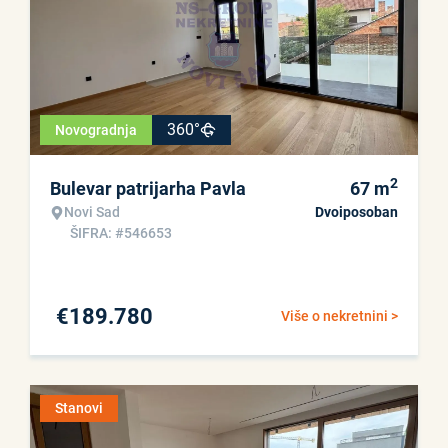
360°
Novogradnja
2
Bulevar patrijarha Pavla
67
m
Novi Sad
Dvoiposoban
ŠIFRA: #546653
€
189.780
Više o nekretnini >
Stanovi