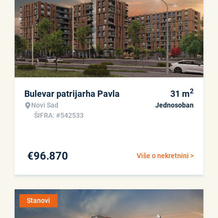
2
Bulevar patrijarha Pavla
31
m
Novi Sad
Jednosoban
ŠIFRA: #542533
€
96.870
Više o nekretnini >
Stanovi