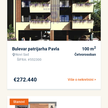
2
Bulevar patrijarha Pavla
100
m
Novi Sad
Četvorosoban
ŠIFRA: #552300
€
272.440
Više o nekretnini >
Stanovi