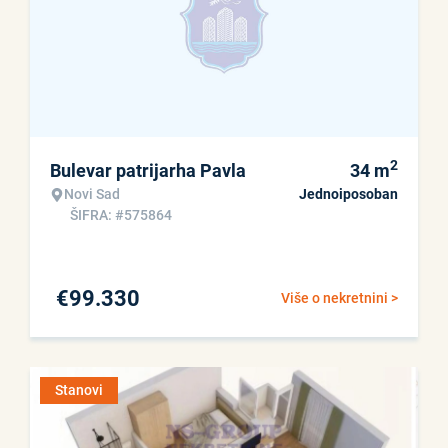
2
Bulevar patrijarha Pavla
34
m
Novi Sad
Jednoiposoban
ŠIFRA: #575864
€
99.330
Više o nekretnini >
Stanovi