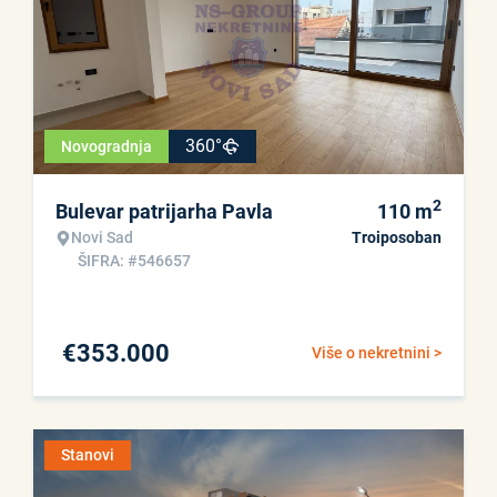
360°
Novogradnja
2
Bulevar patrijarha Pavla
110
m
Novi Sad
Troiposoban
ŠIFRA: #546657
€
353.000
Više o nekretnini >
Stanovi