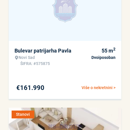
2
Bulevar patrijarha Pavla
55
m
Novi Sad
Dvoiposoban
ŠIFRA: #575875
€
161.990
Više o nekretnini >
Stanovi