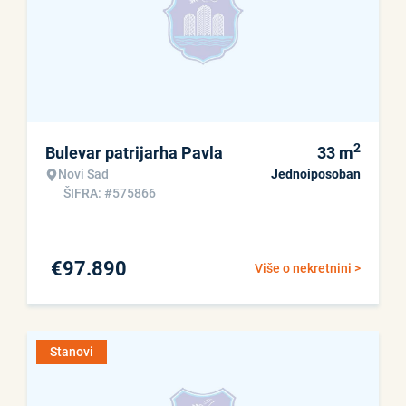
2
Bulevar patrijarha Pavla
33
m
Novi Sad
Jednoiposoban
ŠIFRA: #575866
€
97.890
Više o nekretnini >
Stanovi