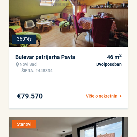
360°
2
Bulevar patrijarha Pavla
46
m
Novi Sad
Dvoiposoban
ŠIFRA: #448334
€
79.570
Više o nekretnini >
Stanovi