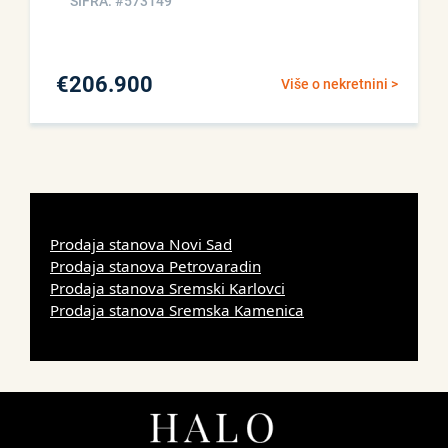
ŠIFRA: #573149
€
206.900
Više o nekretnini >
Prodaja stanova Novi Sad
Prodaja stanova Petrovaradin
Prodaja stanova Sremski Karlovci
Prodaja stanova Sremska Kamenica