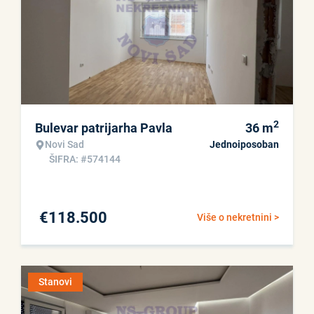
2
Bulevar patrijarha Pavla
36
m
Novi Sad
Jednoiposoban
ŠIFRA: #574144
€
118.500
Više o nekretnini >
Stanovi