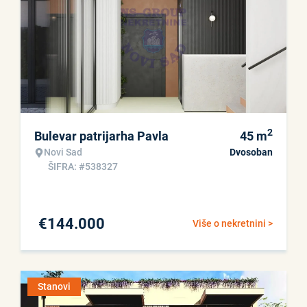
2
Bulevar patrijarha Pavla
45
m
Novi Sad
Dvosoban
ŠIFRA: #538327
€
144.000
Više o nekretnini >
Stanovi