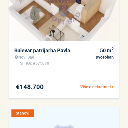
2
Bulevar patrijarha Pavla
50
m
Novi Sad
Dvosoban
ŠIFRA: #575870
€
148.700
Više o nekretnini >
Stanovi