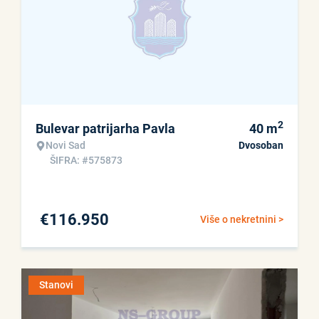
2
Bulevar patrijarha Pavla
40
m
Novi Sad
Dvosoban
ŠIFRA: #575873
€
116.950
Više o nekretnini >
Stanovi