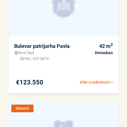
2
Bulevar patrijarha Pavla
42
m
Novi Sad
Dvosoban
ŠIFRA: #575874
€
123.550
Više o nekretnini >
Stanovi