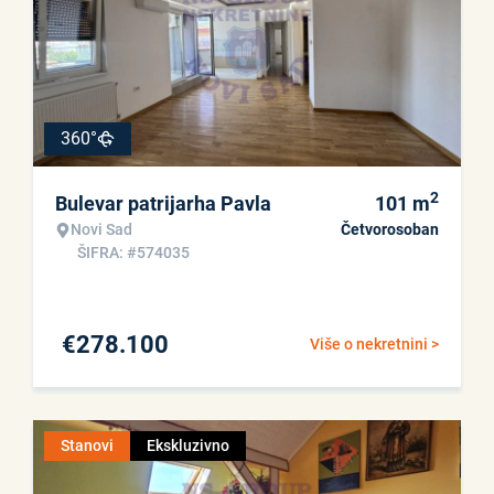
360°
2
Bulevar patrijarha Pavla
101
m
Novi Sad
Četvorosoban
ŠIFRA: #574035
€
278.100
Više o nekretnini >
Stanovi
Ekskluzivno