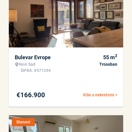
2
Bulevar Evrope
55
m
Novi Sad
Trosoban
ŠIFRA: #571294
€
166.900
Više o nekretnini >
Stanovi