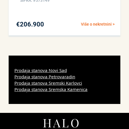
ŠIFRA: #573149
€
206.900
Više o nekretnini >
Prodaja stanova Novi Sad
Prodaja stanova Petrovaradin
Prodaja stanova Sremski Karlovci
Prodaja stanova Sremska Kamenica