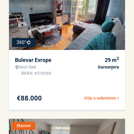
360°
2
Bulevar Evrope
29
m
Novi Sad
Garsonjera
ŠIFRA: #570365
€
88.000
Više o nekretnini >
Stanovi