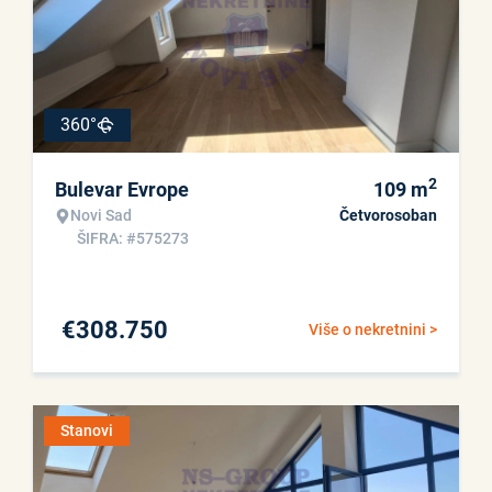
360°
2
Bulevar Evrope
109
m
Novi Sad
Četvorosoban
ŠIFRA: #575273
€
308.750
Više o nekretnini >
Stanovi