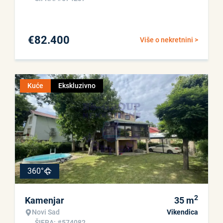
€
82.400
Više o nekretnini >
Kuće
Ekskluzivno
360°
2
Kamenjar
35
m
Novi Sad
Vikendica
ŠIFRA: #574082