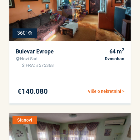
360°
2
Bulevar Evrope
64
m
Novi Sad
Dvosoban
ŠIFRA: #575368
€
140.080
Više o nekretnini >
Stanovi