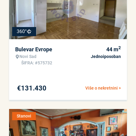
360°
2
Bulevar Evrope
44
m
Novi Sad
Jednoiposoban
ŠIFRA: #575732
€
131.430
Više o nekretnini >
Stanovi