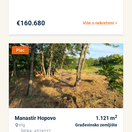
€
160.680
Više o nekretnini >
Plac
2
Manastir Hopovo
1.121
m
Irig
Građevinsko zemljište
ŠIFRA: #574237