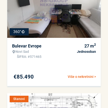
360°
2
Bulevar Evrope
27
m
Novi Sad
Jednosoban
ŠIFRA: #571465
€
85.490
Više o nekretnini >
Stanovi