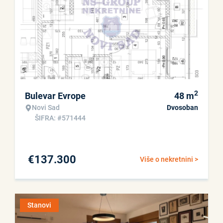
2
Bulevar Evrope
48
m
Novi Sad
Dvosoban
ŠIFRA: #571444
€
137.300
Više o nekretnini >
Stanovi