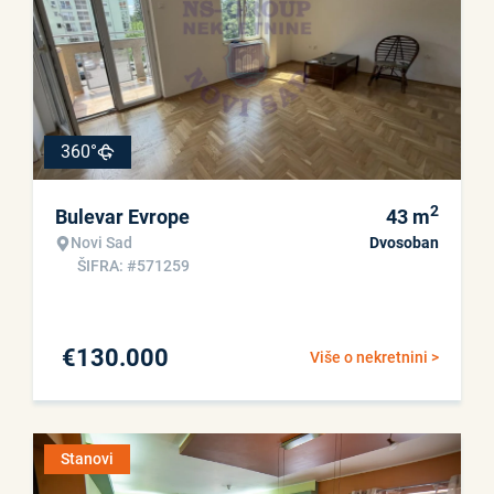
360°
2
Bulevar Evrope
43
m
Novi Sad
Dvosoban
ŠIFRA: #571259
€
130.000
Više o nekretnini >
Stanovi