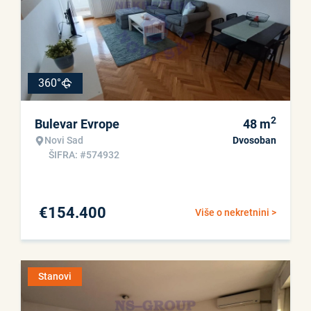
360°
2
Bulevar Evrope
48
m
Novi Sad
Dvosoban
ŠIFRA: #574932
€
154.400
Više o nekretnini >
Stanovi