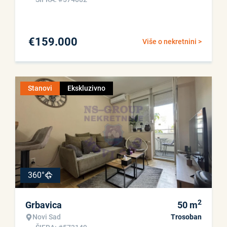
€
159.000
Više o nekretnini >
Stanovi
Ekskluzivno
360°
2
Grbavica
50
m
Novi Sad
Trosoban