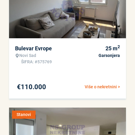
2
Bulevar Evrope
25
m
Novi Sad
Garsonjera
ŠIFRA: #575769
€
110.000
Više o nekretnini >
Stanovi