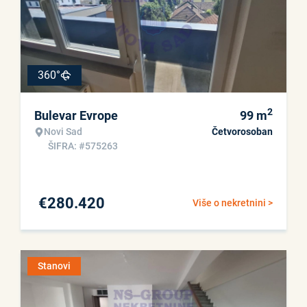
360°
2
Bulevar Evrope
99
m
Novi Sad
Četvorosoban
ŠIFRA: #575263
€
280.420
Više o nekretnini >
Stanovi