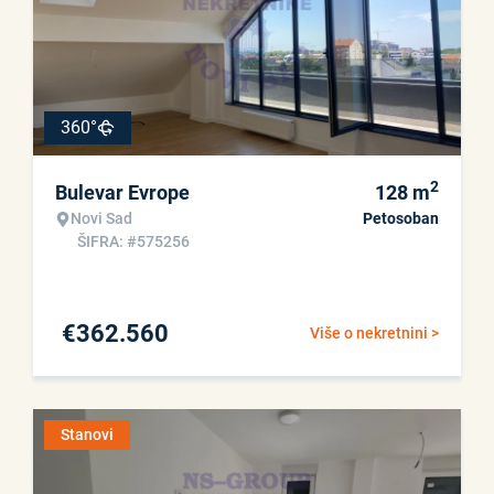
360°
2
Bulevar Evrope
128
m
Novi Sad
Petosoban
ŠIFRA: #575256
€
362.560
Više o nekretnini >
Stanovi