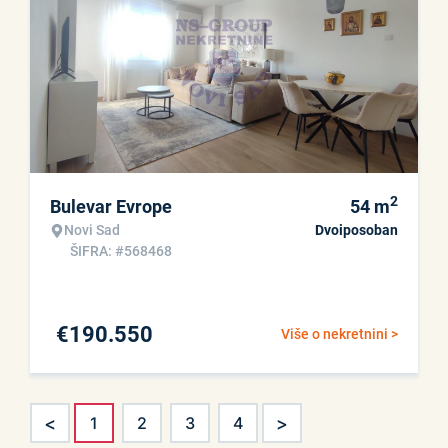
2
Bulevar Evrope
54
m
Novi Sad
Dvoiposoban
ŠIFRA: #568468
€
190.550
Više o nekretnini >
<
>
1
2
3
4