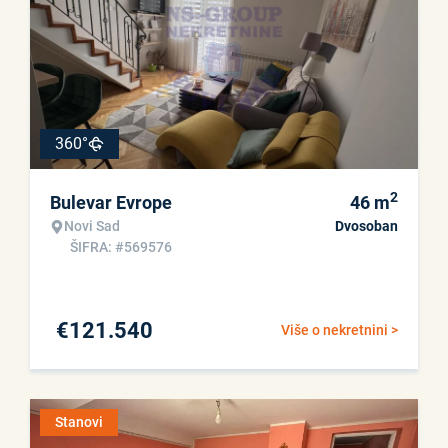
360°
2
Bulevar Evrope
46
m
Novi Sad
Dvosoban
ŠIFRA: #569576
€
121.540
Više o nekretnini >
Stanovi