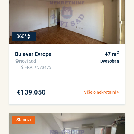
360°
2
Bulevar Evrope
47
m
Novi Sad
Dvosoban
ŠIFRA: #573473
€
139.050
Više o nekretnini >
Stanovi