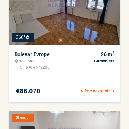
360°
2
Bulevar Evrope
26
m
Novi Sad
Garsonjera
ŠIFRA: #572288
€
88.070
Više o nekretnini >
Stanovi