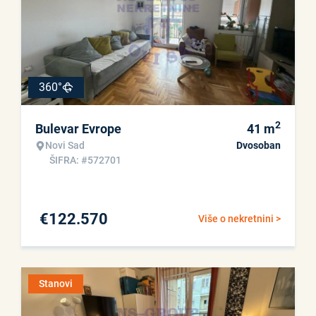
360°
2
Bulevar Evrope
41
m
Novi Sad
Dvosoban
ŠIFRA: #572701
€
122.570
Više o nekretnini >
Stanovi