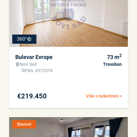
360°
2
Bulevar Evrope
73
m
Novi Sad
Trosoban
ŠIFRA: #572578
€
219.450
Više o nekretnini >
Stanovi