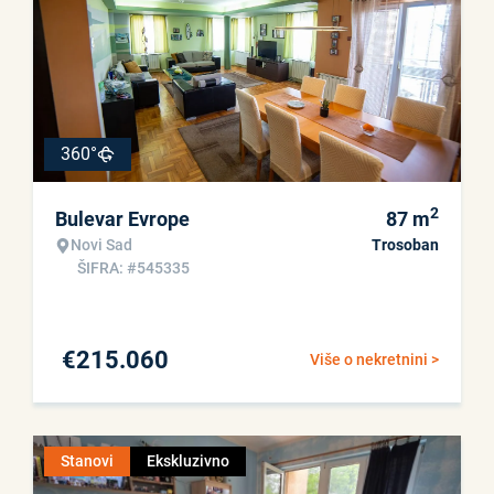
360°
2
Bulevar Evrope
87
m
Novi Sad
Trosoban
ŠIFRA: #545335
€
215.060
Više o nekretnini >
Stanovi
Ekskluzivno