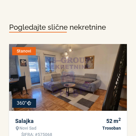
Pogledajte slične nekretnine
Stanovi
360°
2
Salajka
52
m
Novi Sad
Trosoban
ŠIFRA: #575068