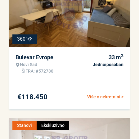
360°
2
Bulevar Evrope
33
m
Novi Sad
Jednoiposoban
ŠIFRA: #572780
€
118.450
Više o nekretnini >
Stanovi
Ekskluzivno