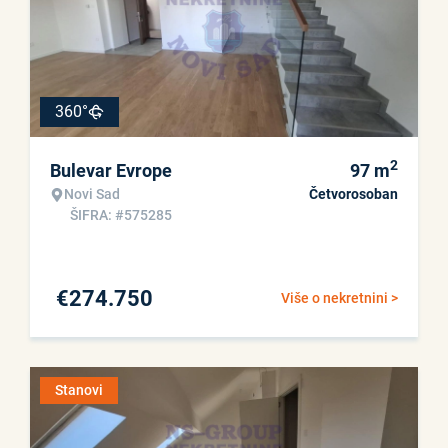
360°
2
Bulevar Evrope
97
m
Novi Sad
Četvorosoban
ŠIFRA: #575285
€
274.750
Više o nekretnini >
Stanovi