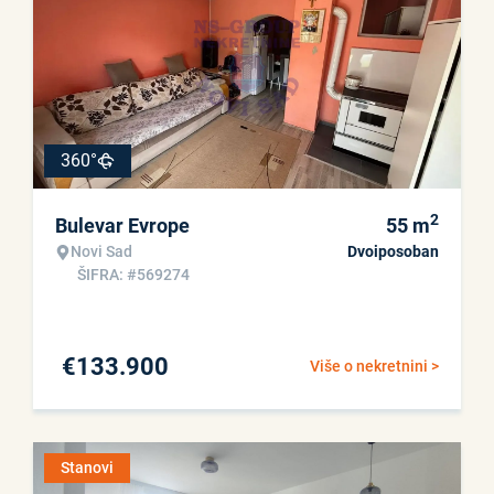
360°
2
Bulevar Evrope
55
m
Novi Sad
Dvoiposoban
ŠIFRA: #569274
€
133.900
Više o nekretnini >
Stanovi