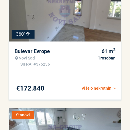
360°
2
Bulevar Evrope
61
m
Novi Sad
Trosoban
ŠIFRA: #575236
€
172.840
Više o nekretnini >
Stanovi