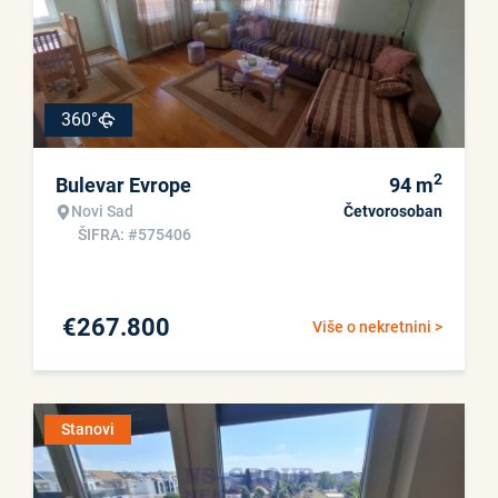
360°
2
Bulevar Evrope
94
m
Novi Sad
Četvorosoban
ŠIFRA: #575406
€
267.800
Više o nekretnini >
Stanovi