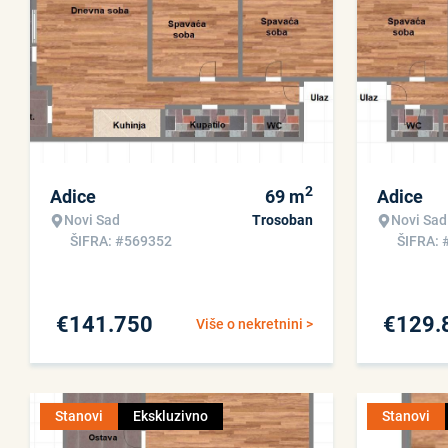
2
Adice
69
m
Adice
Novi Sad
Trosoban
Novi Sad
ŠIFRA: #569352
ŠIFRA: 
€
141.750
€
129.
Više o nekretnini >
Stanovi
Ekskluzivno
Stanovi