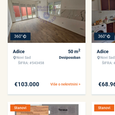
360°
360°
2
Adice
50
m
Adice
Novi Sad
Dvoiposoban
Novi Sad
ŠIFRA: #543458
ŠIFRA: 
€
103.000
€
68.9
Više o nekretnini >
Stanovi
Stanovi