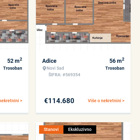
2
2
52
m
Adice
56
m
Trosoban
Novi Sad
Trosoban
ŠIFRA: #569354
€
114.680
nekretnini >
Više o nekretnini >
Stanovi
Ekskluzivno