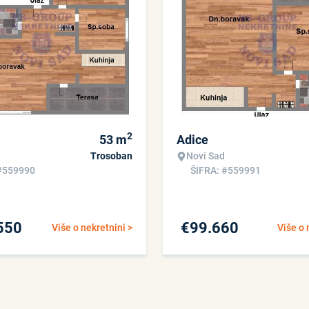
2
53
m
Adice
Trosoban
Novi Sad
#559990
ŠIFRA: #559991
550
€
99.660
Više o nekretnini >
Više o 