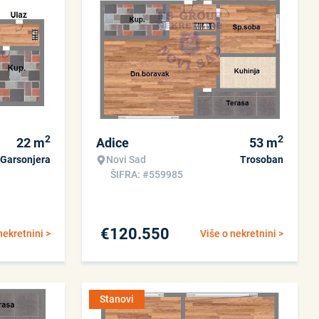
2
2
22
m
Adice
53
m
Garsonjera
Novi Sad
Trosoban
ŠIFRA: #559985
€
120.550
nekretnini >
Više o nekretnini >
Stanovi