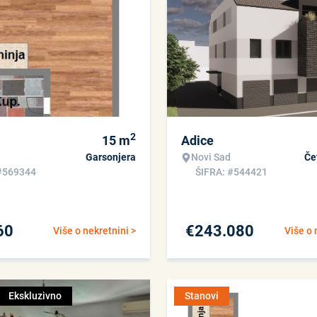
2
15
m
Adice
Garsonjera
Novi Sad
Če
#569344
ŠIFRA: #544421
60
€
243.080
Više o nekretnini >
Više o 
Ekskluzivno
Stanovi