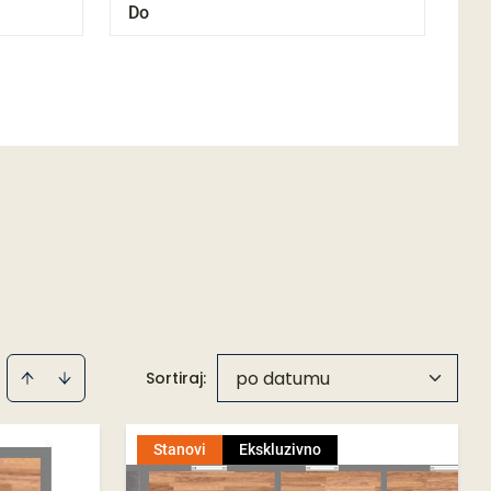
po datumu
Sortiraj
:
Stanovi
Ekskluzivno