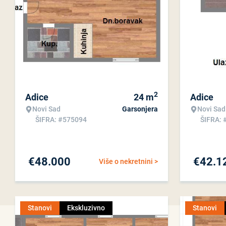
2
Adice
24
m
Adice
Novi Sad
Garsonjera
Novi Sad
ŠIFRA: #575094
ŠIFRA: 
€
48.000
€
42.1
Više o nekretnini >
Stanovi
Ekskluzivno
Stanovi