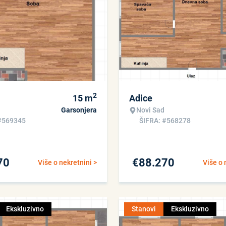
2
15
m
Adice
Garsonjera
Novi Sad
#569345
ŠIFRA: #568278
70
€
88.270
Više o nekretnini >
Više o 
Ekskluzivno
Stanovi
Ekskluzivno