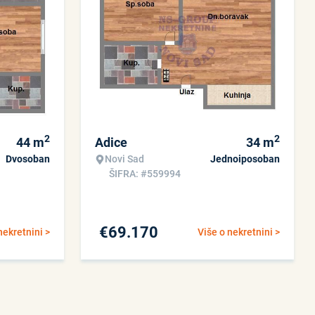
2
2
44
m
Adice
34
m
Dvosoban
Novi Sad
Jednoiposoban
ŠIFRA: #559994
€
69.170
nekretnini >
Više o nekretnini >