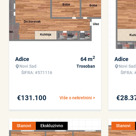
2
Adice
64
m
Adice
Novi Sad
Trosoban
Novi Sad
ŠIFRA: #571116
ŠIFRA: 
€
131.100
€
28.3
Više o nekretnini >
Stanovi
Ekskluzivno
Stanovi