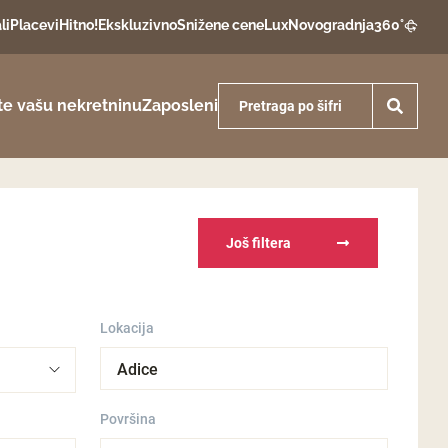
li
Placevi
Hitno!
Ekskluzivno
Snižene cene
Lux
Novogradnja
360°
te vašu nekretninu
Zaposleni
Još filtera
Lokacija
Adice
Površina