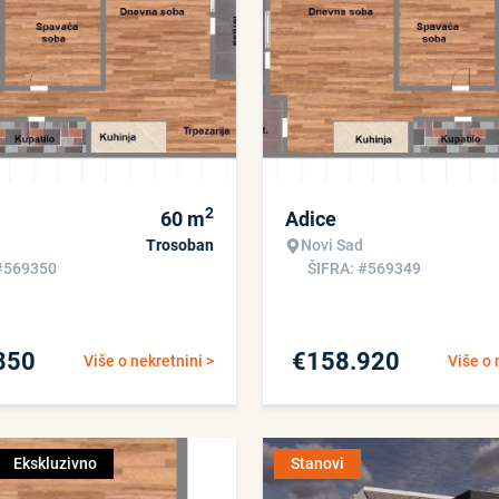
2
60
m
Adice
Trosoban
Novi Sad
#569350
ŠIFRA: #569349
850
€
158.920
Više o nekretnini >
Više o 
Ekskluzivno
Stanovi