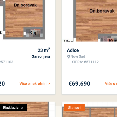
2
23
m
Adice
Garsonjera
Novi Sad
#571103
ŠIFRA: #571112
20
€
69.690
Više o nekretnini >
Više o 
Ekskluzivno
Stanovi