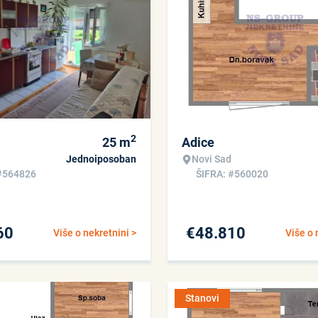
2
25
m
Adice
Jednoiposoban
Novi Sad
#564826
ŠIFRA: #560020
60
€
48.810
Više o nekretnini >
Više o 
Stanovi