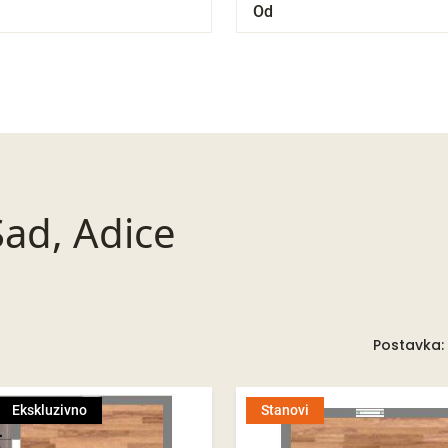
Sad, Adice
Postavka:
Ekskluzivno
Stanovi