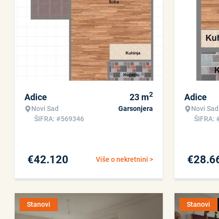
2
Adice
23
m
Adice
Novi Sad
Garsonjera
Novi Sad
ŠIFRA: #569346
ŠIFRA: 
€
42.120
€
28.6
Više o nekretnini >
Stanovi
Stanovi