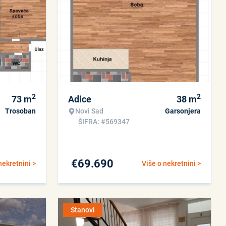
2
2
73
m
Adice
38
m
Trosoban
Novi Sad
Garsonjera
ŠIFRA: #569347
€
69.690
nekretnini >
Više o nekretnini >
Stanovi