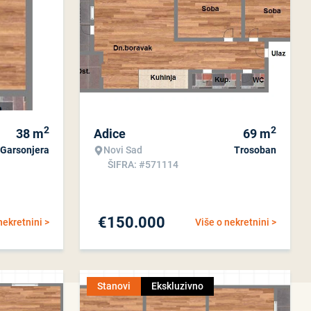
2
2
38
m
Adice
69
m
Garsonjera
Novi Sad
Trosoban
ŠIFRA: #571114
€
150.000
nekretnini >
Više o nekretnini >
Stanovi
Ekskluzivno