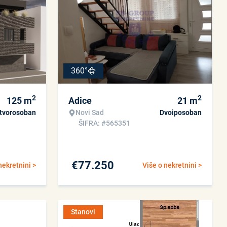
360°
2
2
125
m
Adice
21
m
tvorosoban
Novi Sad
Dvoiposoban
ŠIFRA: #565351
€
77.250
nekretnini >
Više o nekretnini >
Stanovi