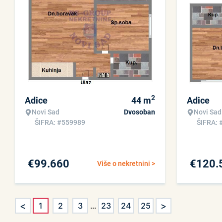
2
Adice
44
m
Adice
Novi Sad
Dvosoban
Novi Sad
ŠIFRA: #559989
ŠIFRA: 
€
99.660
€
120.
Više o nekretnini >
<
>
1
2
3
...
23
24
25