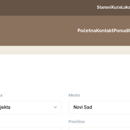
Stanovi
Kuće
Loka
Početna
Kontakt
Ponudi
ta
Mesto
Površina