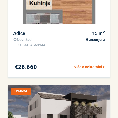
2
Adice
15
m
Novi Sad
Garsonjera
ŠIFRA: #569344
€
28.660
Više o nekretnini >
Stanovi