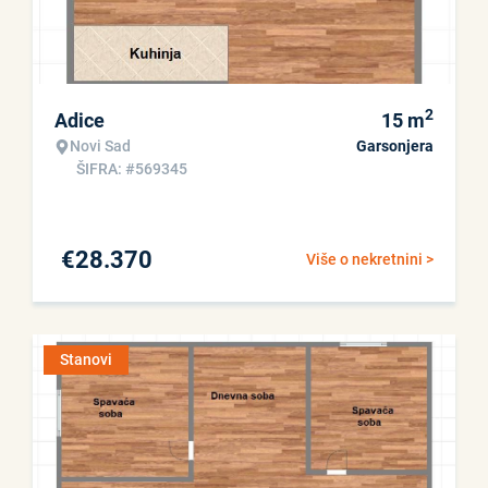
2
Adice
15
m
Novi Sad
Garsonjera
ŠIFRA: #569345
€
28.370
Više o nekretnini >
Stanovi