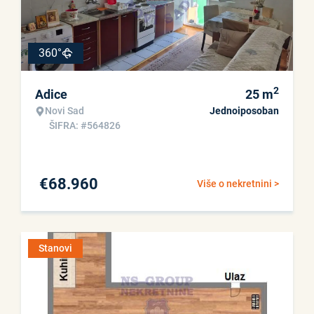
360°
2
Adice
25
m
Novi Sad
Jednoiposoban
ŠIFRA: #564826
€
68.960
Više o nekretnini >
Stanovi