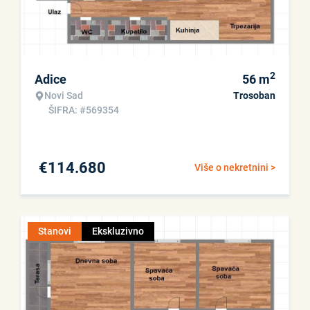
2
Adice
56
m
Novi Sad
Trosoban
ŠIFRA: #569354
€
114.680
Više o nekretnini >
Stanovi
Ekskluzivno