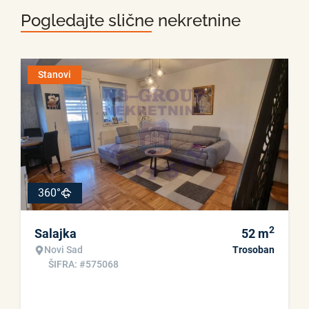
Pogledajte slične nekretnine
Stanovi
360°
2
Salajka
52
m
Novi Sad
Trosoban
ŠIFRA: #575068