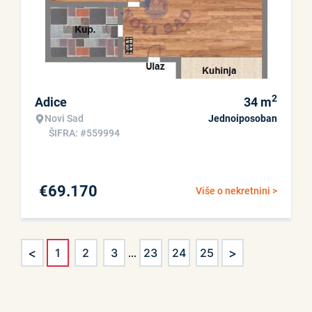
2
Adice
34
m
Novi Sad
Jednoiposoban
ŠIFRA: #559994
€
69.170
Više o nekretnini >
<
>
1
2
3
...
23
24
25