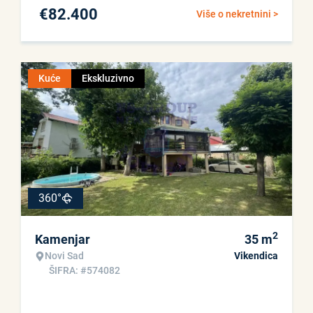
€
82.400
Više o nekretnini >
Kuće
Ekskluzivno
360°
2
Kamenjar
35
m
Novi Sad
Vikendica
ŠIFRA: #574082