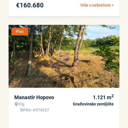
€
160.680
Više o nekretnini >
Plac
2
Manastir Hopovo
1.121
m
Irig
Građevinsko zemljište
ŠIFRA: #574237