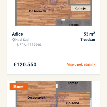
2
Adice
53
m
Novi Sad
Trosoban
ŠIFRA: #559990
€
120.550
Više o nekretnini >
Stanovi