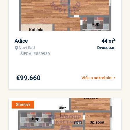
2
Adice
44
m
Novi Sad
Dvosoban
ŠIFRA: #559989
€
99.660
Više o nekretnini >
Stanovi