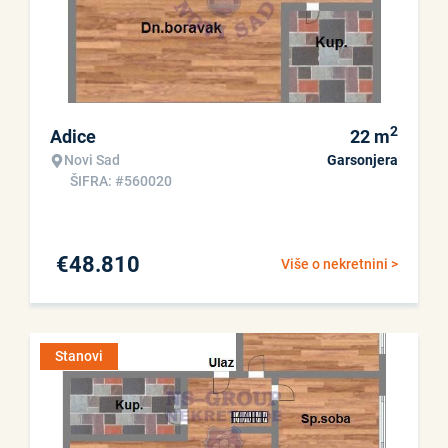
2
Adice
22
m
Novi Sad
Garsonjera
ŠIFRA: #560020
€
48.810
Više o nekretnini >
Stanovi