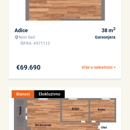
2
Adice
38
m
Novi Sad
Garsonjera
ŠIFRA: #571112
€
69.690
Više o nekretnini >
Stanovi
Ekskluzivno