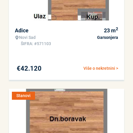
2
Adice
23
m
Novi Sad
Garsonjera
ŠIFRA: #571103
€
42.120
Više o nekretnini >
Stanovi