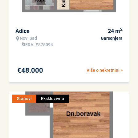
2
Adice
24
m
Novi Sad
Garsonjera
ŠIFRA: #575094
€
48.000
Više o nekretnini >
Stanovi
Ekskluzivno