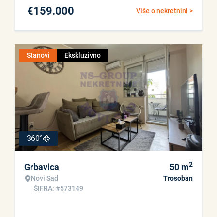
€
159.000
Više o nekretnini >
Stanovi
Ekskluzivno
360°
2
Grbavica
50
m
Novi Sad
Trosoban
ŠIFRA: #573149