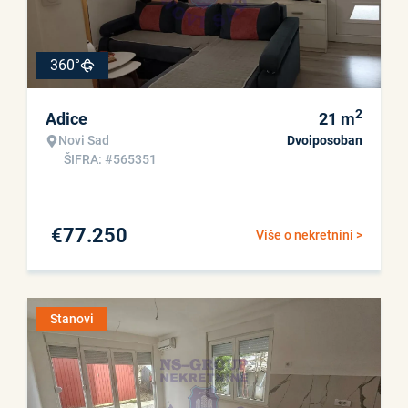
360°
2
Adice
21
m
Novi Sad
Dvoiposoban
ŠIFRA: #565351
€
77.250
Više o nekretnini >
Stanovi