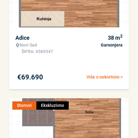
2
Adice
38
m
Novi Sad
Garsonjera
ŠIFRA: #569347
€
69.690
Više o nekretnini >
Stanovi
Ekskluzivno