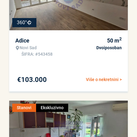
360°
2
Adice
50
m
Novi Sad
Dvoiposoban
ŠIFRA: #543458
€
103.000
Više o nekretnini >
Stanovi
Ekskluzivno