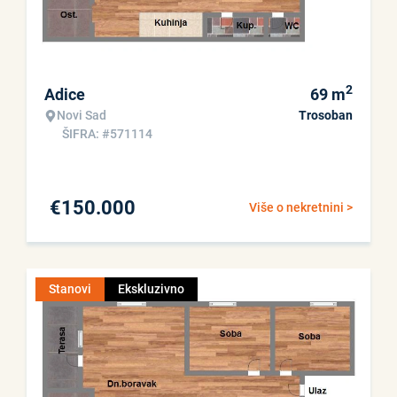
2
Adice
69
m
Novi Sad
Trosoban
ŠIFRA: #571114
€
150.000
Više o nekretnini >
Stanovi
Ekskluzivno