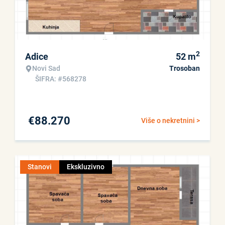
2
Adice
52
m
Novi Sad
Trosoban
ŠIFRA: #568278
€
88.270
Više o nekretnini >
Stanovi
Ekskluzivno