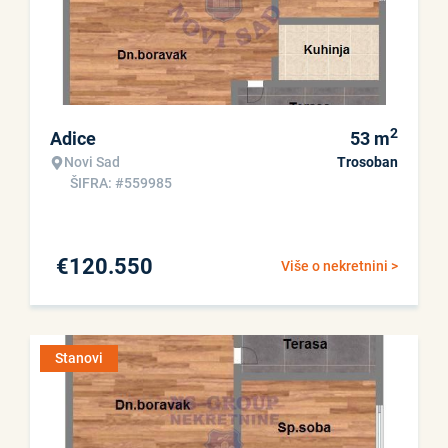
2
Adice
53
m
Novi Sad
Trosoban
ŠIFRA: #559985
€
120.550
Više o nekretnini >
Stanovi