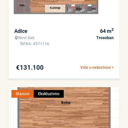
2
Adice
64
m
Novi Sad
Trosoban
ŠIFRA: #571116
€
131.100
Više o nekretnini >
Stanovi
Ekskluzivno