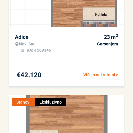
2
Adice
23
m
Novi Sad
Garsonjera
ŠIFRA: #569346
€
42.120
Više o nekretnini >
Stanovi
Ekskluzivno