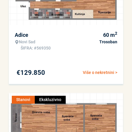
2
Adice
60
m
Novi Sad
Trosoban
ŠIFRA: #569350
€
129.850
Više o nekretnini >
Stanovi
Ekskluzivno