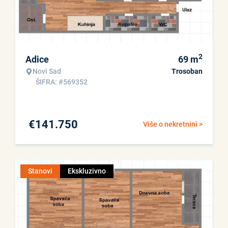
2
Adice
69
m
Novi Sad
Trosoban
ŠIFRA: #569352
€
141.750
Više o nekretnini >
Stanovi
Ekskluzivno