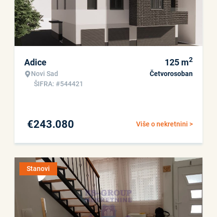
2
Adice
125
m
Novi Sad
Četvorosoban
ŠIFRA: #544421
€
243.080
Više o nekretnini >
Stanovi