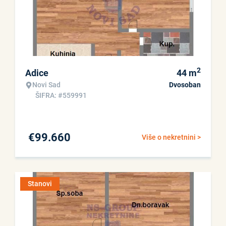
2
Adice
44
m
Novi Sad
Dvosoban
ŠIFRA: #559991
€
99.660
Više o nekretnini >
Stanovi