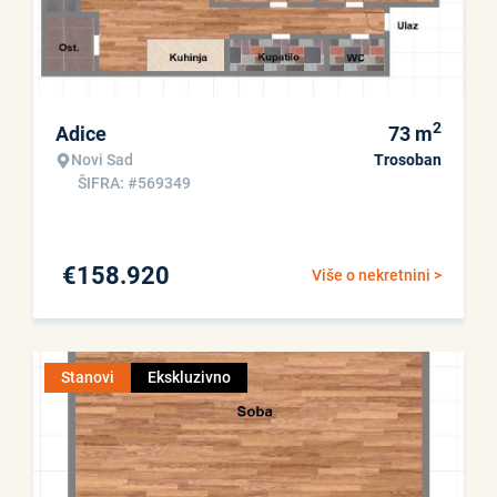
2
Adice
73
m
Novi Sad
Trosoban
ŠIFRA: #569349
€
158.920
Više o nekretnini >
Stanovi
Ekskluzivno