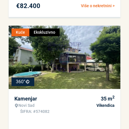
€
82.400
Više o nekretnini >
Kuće
Ekskluzivno
360°
2
Kamenjar
35
m
Novi Sad
Vikendica
ŠIFRA: #574082