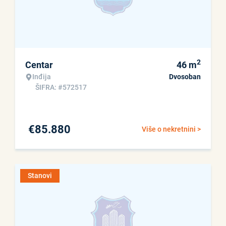
2
Centar
46
m
Inđija
Dvosoban
ŠIFRA: #572517
€
85.880
Više o nekretnini >
Stanovi