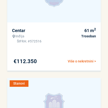
2
Centar
61
m
Inđija
Trosoban
ŠIFRA: #572516
€
112.350
Više o nekretnini >
Stanovi