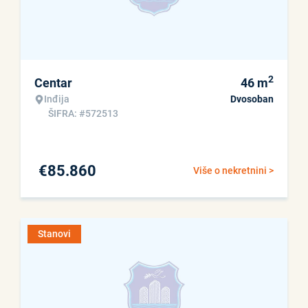
2
Centar
46
m
Inđija
Dvosoban
ŠIFRA: #572513
€
85.860
Više o nekretnini >
Stanovi