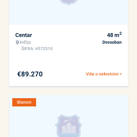
2
Centar
48
m
Inđija
Dvosoban
ŠIFRA: #572510
€
89.270
Više o nekretnini >
Stanovi