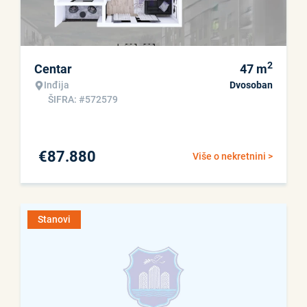
2
Centar
47
m
Inđija
Dvosoban
ŠIFRA: #572579
€
87.880
Više o nekretnini >
Stanovi