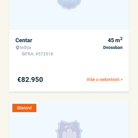
2
Centar
45
m
Inđija
Dvosoban
ŠIFRA: #572518
€
82.950
Više o nekretnini >
Stanovi