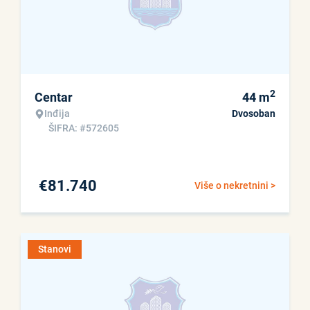
2
Centar
44
m
Inđija
Dvosoban
ŠIFRA: #572605
€
81.740
Više o nekretnini >
Stanovi