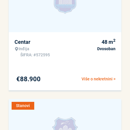
2
Centar
48
m
Inđija
Dvosoban
ŠIFRA: #572595
€
88.900
Više o nekretnini >
Stanovi