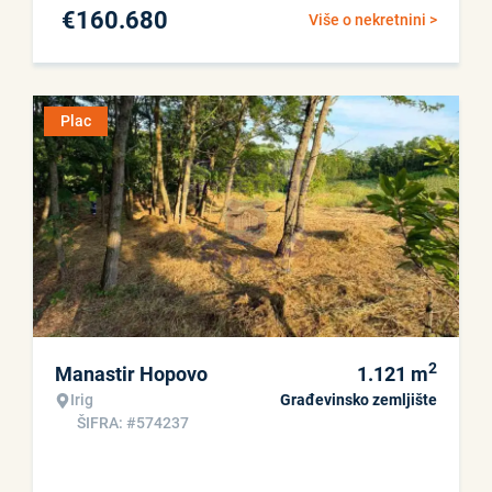
€
160.680
Više o nekretnini >
Plac
2
Manastir Hopovo
1.121
m
Irig
Građevinsko zemljište
ŠIFRA: #574237