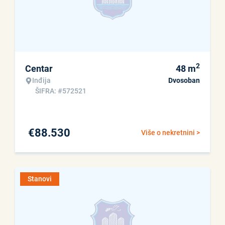
2
Centar
48
m
Inđija
Dvosoban
ŠIFRA: #572521
€
88.530
Više o nekretnini >
Stanovi