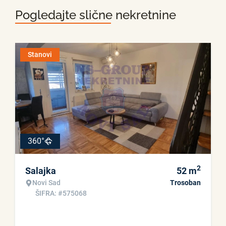
Pogledajte slične nekretnine
Stanovi
360°
2
Salajka
52
m
Novi Sad
Trosoban
ŠIFRA: #575068