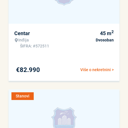
2
Centar
45
m
Inđija
Dvosoban
ŠIFRA: #572511
€
82.990
Više o nekretnini >
Stanovi