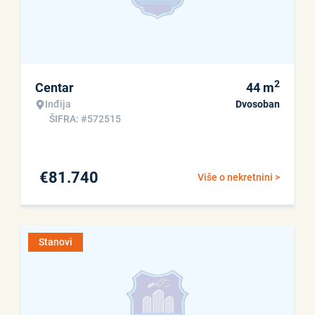
2
Centar
44
m
Inđija
Dvosoban
ŠIFRA: #572515
€
81.740
Više o nekretnini >
Stanovi