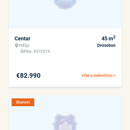
2
Centar
45
m
Inđija
Dvosoban
ŠIFRA: #572519
€
82.990
Više o nekretnini >
Stanovi