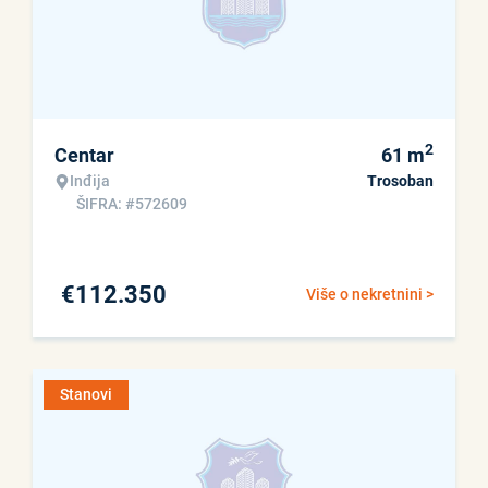
2
Centar
61
m
Inđija
Trosoban
ŠIFRA: #572609
€
112.350
Više o nekretnini >
Stanovi