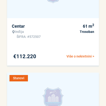
2
Centar
61
m
Inđija
Trosoban
ŠIFRA: #572507
€
112.220
Više o nekretnini >
Stanovi