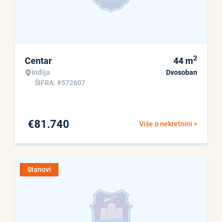
2
Centar
44
m
Inđija
Dvosoban
ŠIFRA: #572607
€
81.740
Više o nekretnini >
Stanovi