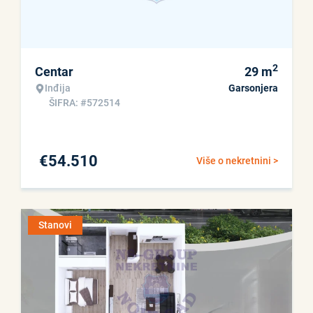
2
Centar
29
m
Inđija
Garsonjera
ŠIFRA: #572514
€
54.510
Više o nekretnini >
Stanovi