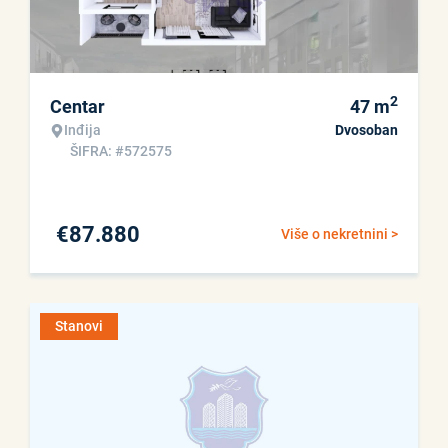
2
Centar
47
m
Inđija
Dvosoban
ŠIFRA: #572575
€
87.880
Više o nekretnini >
Stanovi