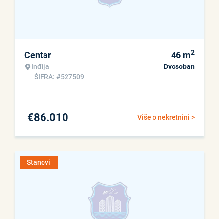
2
Centar
46
m
Inđija
Dvosoban
ŠIFRA: #527509
€
86.010
Više o nekretnini >
Stanovi