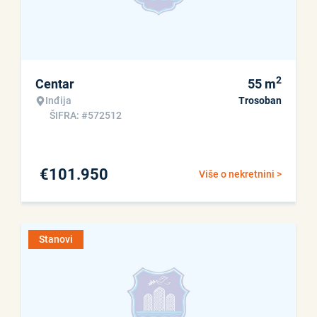
2
Centar
55
m
Inđija
Trosoban
ŠIFRA: #572512
€
101.950
Više o nekretnini >
Stanovi