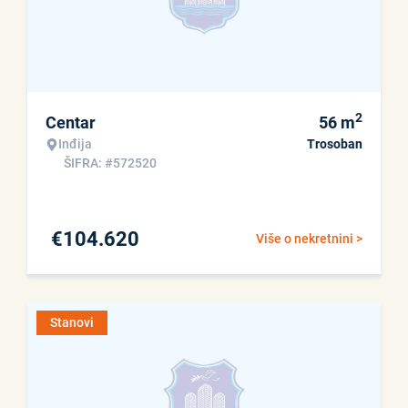
2
Centar
56
m
Inđija
Trosoban
ŠIFRA: #572520
€
104.620
Više o nekretnini >
Stanovi