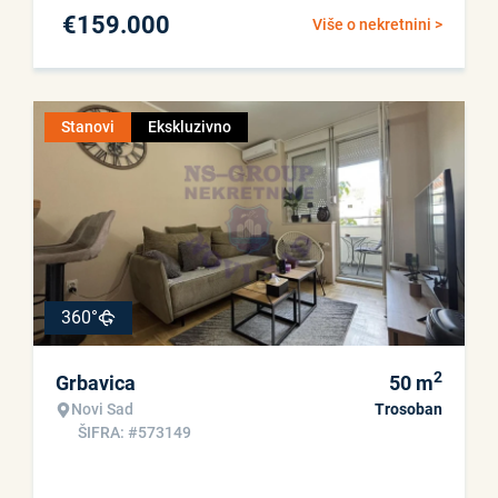
€
159.000
Više o nekretnini >
Stanovi
Ekskluzivno
360°
2
Grbavica
50
m
Novi Sad
Trosoban
ŠIFRA: #573149