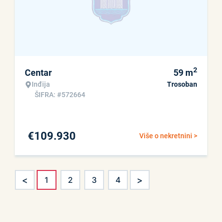
2
Centar
59
m
Inđija
Trosoban
ŠIFRA: #572664
€
109.930
Više o nekretnini >
<
>
1
2
3
4