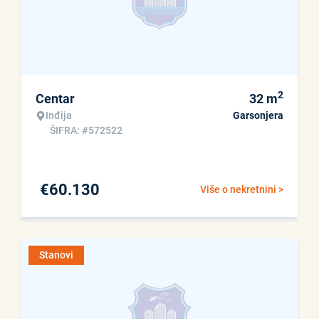
2
Centar
32
m
Inđija
Garsonjera
ŠIFRA: #572522
€
60.130
Više o nekretnini >
Stanovi