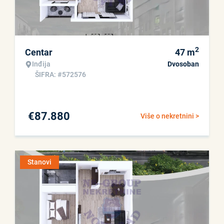
2
Centar
47
m
Inđija
Dvosoban
ŠIFRA: #572576
€
87.880
Više o nekretnini >
Stanovi