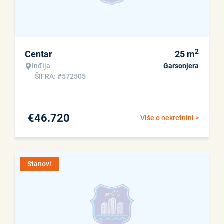
2
Centar
25
m
Inđija
Garsonjera
ŠIFRA: #572505
€
46.720
Više o nekretnini >
Stanovi