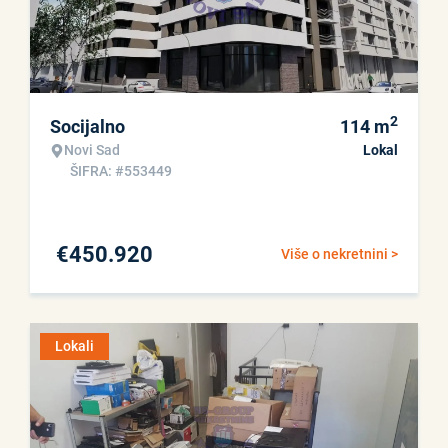
2
Socijalno
114
m
Novi Sad
Lokal
ŠIFRA: #553449
€
450.920
Više o nekretnini >
Lokali