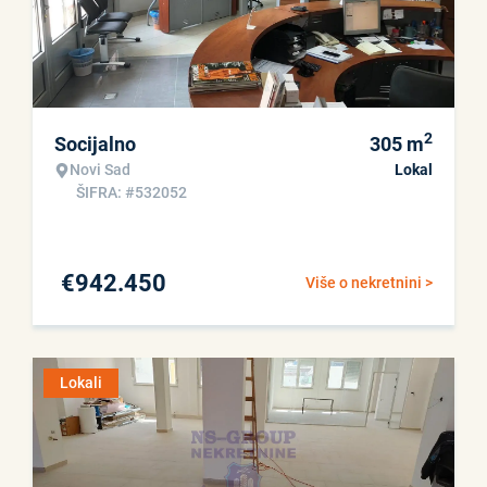
2
Socijalno
305
m
Novi Sad
Lokal
ŠIFRA: #532052
€
942.450
Više o nekretnini >
Lokali