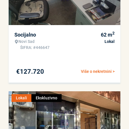
2
Socijalno
62
m
Novi Sad
Lokal
ŠIFRA: #446647
€
127.720
Više o nekretnini >
Lokali
Ekskluzivno