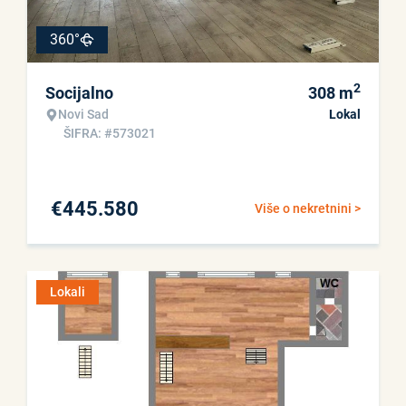
360°
2
Socijalno
308
m
Novi Sad
Lokal
ŠIFRA: #573021
€
445.580
Više o nekretnini >
Lokali