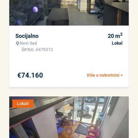
2
Socijalno
20
m
Novi Sad
Lokal
ŠIFRA: #479312
€
74.160
Više o nekretnini >
Lokali