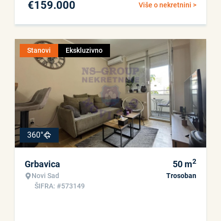
€
159.000
Više o nekretnini >
Stanovi
Ekskluzivno
360°
2
Grbavica
50
m
Novi Sad
Trosoban
ŠIFRA: #573149