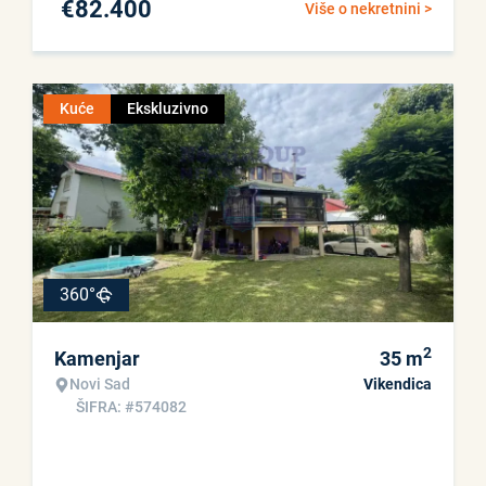
€
82.400
Više o nekretnini >
Kuće
Ekskluzivno
360°
2
Kamenjar
35
m
Novi Sad
Vikendica
ŠIFRA: #574082