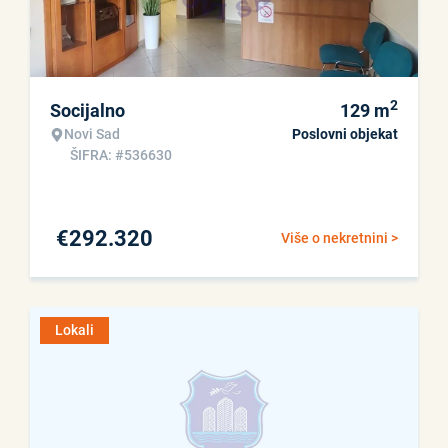
2
Socijalno
129
m
Novi Sad
Poslovni objekat
ŠIFRA: #536630
€
292.320
Više o nekretnini >
Lokali