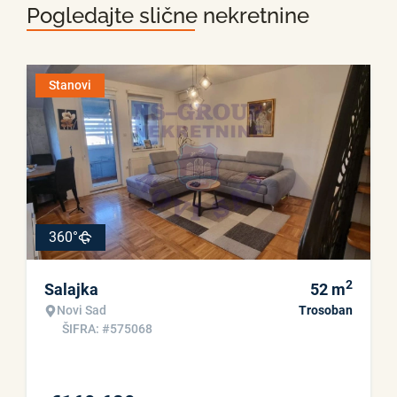
Pogledajte slične nekretnine
Stanovi
360°
2
Salajka
52
m
Novi Sad
Trosoban
ŠIFRA: #575068