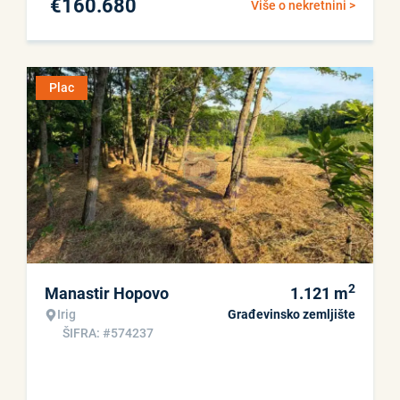
€
160.680
Više o nekretnini >
Plac
2
Manastir Hopovo
1.121
m
Irig
Građevinsko zemljište
ŠIFRA: #574237