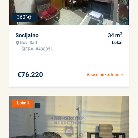
360°
2
Socijalno
34
m
Novi Sad
Lokal
ŠIFRA: #498951
€
76.220
Više o nekretnini >
Lokali