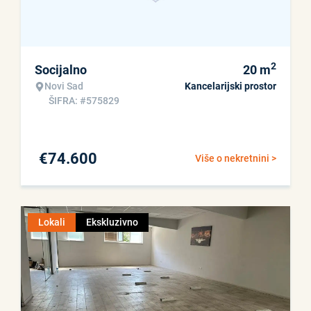
2
Socijalno
20
m
Novi Sad
Kancelarijski prostor
ŠIFRA: #575829
€
74.600
Više o nekretnini >
Lokali
Ekskluzivno