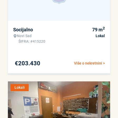
2
Socijalno
79
m
Novi Sad
Lokal
ŠIFRA: #415220
€
203.430
Više o nekretnini >
Lokali