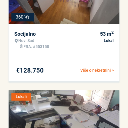
360°
2
Socijalno
53
m
Novi Sad
Lokal
ŠIFRA: #553158
€
128.750
Više o nekretnini >
Lokali