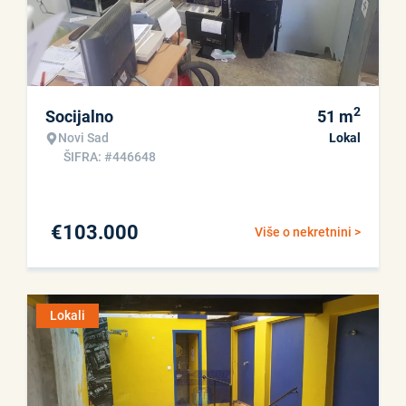
2
Socijalno
51
m
Novi Sad
Lokal
ŠIFRA: #446648
€
103.000
Više o nekretnini >
Lokali