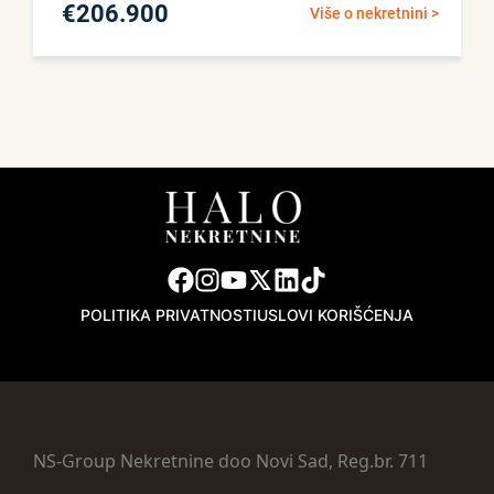
€
206.900
Više o nekretnini >
POLITIKA PRIVATNOSTI
USLOVI KORIŠĆENJA
NS-Group Nekretnine doo Novi Sad, Reg.br. 711