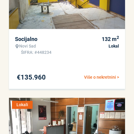
2
Socijalno
132
m
Novi Sad
Lokal
ŠIFRA: #448234
€
135.960
Više o nekretnini >
Lokali