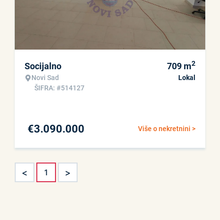
2
Socijalno
709
m
Novi Sad
Lokal
ŠIFRA: #514127
€
3.090.000
Više o nekretnini >
<
>
1