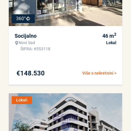
360°
2
Socijalno
46
m
Novi Sad
Lokal
ŠIFRA: #553118
€
148.530
Više o nekretnini >
Lokali