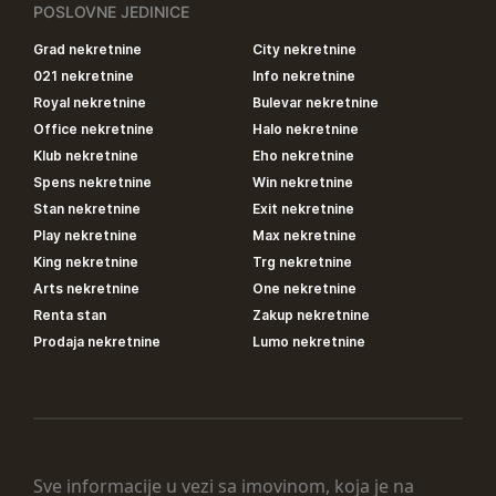
POSLOVNE JEDINICE
Grad nekretnine
City nekretnine
021 nekretnine
Info nekretnine
Royal nekretnine
Bulevar nekretnine
Office nekretnine
Halo nekretnine
Klub nekretnine
Eho nekretnine
Spens nekretnine
Win nekretnine
Stan nekretnine
Exit nekretnine
Play nekretnine
Max nekretnine
King nekretnine
Trg nekretnine
Arts nekretnine
One nekretnine
Renta stan
Zakup nekretnine
Prodaja nekretnine
Lumo nekretnine
Sve informacije u vezi sa imovinom, koja je na