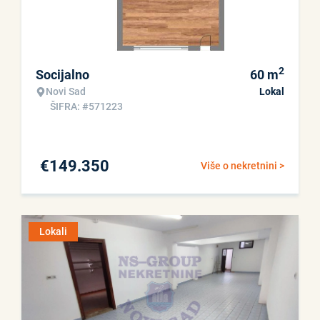
2
Socijalno
60
m
Novi Sad
Lokal
ŠIFRA: #571223
€
149.350
Više o nekretnini >
Lokali