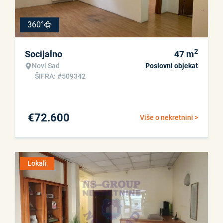
360°
2
Socijalno
47
m
Novi Sad
Poslovni objekat
ŠIFRA: #509342
€
72.600
Više o nekretnini >
Lokali