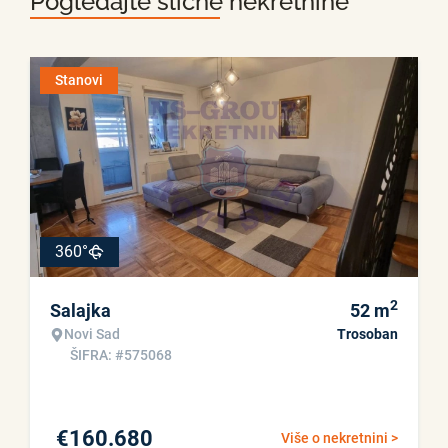
Pogledajte slične nekretnine
Stanovi
360°
2
Salajka
52
m
Novi Sad
Trosoban
ŠIFRA: #575068
€
160.680
Više o nekretnini >