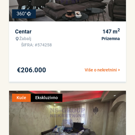
360°
2
Centar
147
m
Žabalj
Prizemna
ŠIFRA: #574258
€
206.000
Više o nekretnini >
Kuće
Ekskluzivno