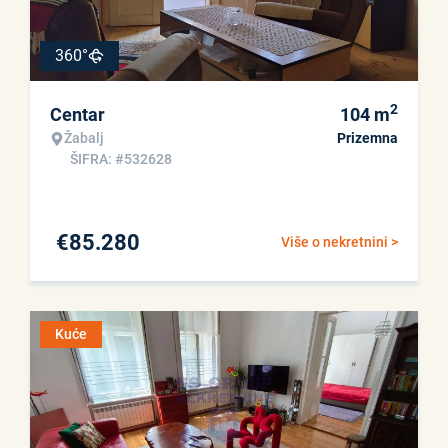
360°
2
Centar
104
m
Žabalj
Prizemna
ŠIFRA: #532628
€
85.280
Više o nekretnini >
Kuće