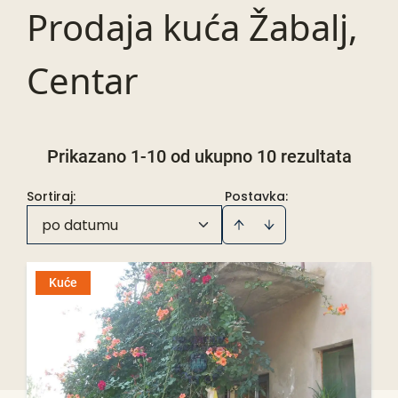
Prodaja kuća Žabalj,
Centar
Prikazano 1-10 od ukupno 10 rezultata
Sortiraj
:
Postavka:
po datumu
Kuće