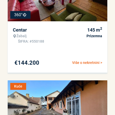
360°
2
Centar
145
m
Žabalj
Prizemna
ŠIFRA: #550188
€
144.200
Više o nekretnini >
Kuće