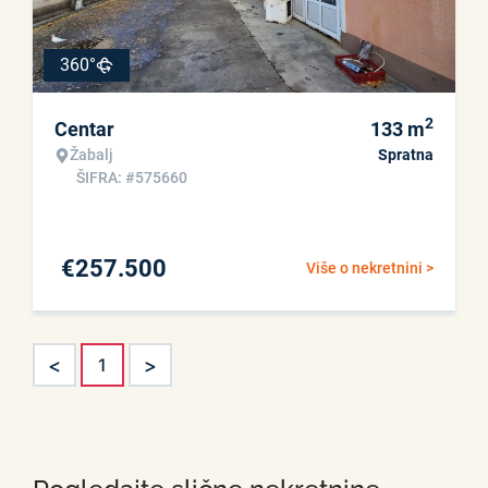
360°
2
Centar
133
m
Žabalj
Spratna
ŠIFRA: #575660
€
257.500
Više o nekretnini >
<
>
1