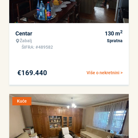
2
Centar
130
m
Žabalj
Spratna
ŠIFRA: #489582
€
169.440
Više o nekretnini >
Kuće