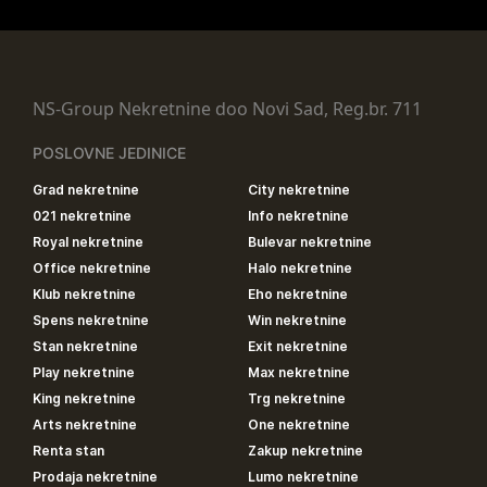
NS-Group Nekretnine doo Novi Sad, Reg.br. 711
POSLOVNE JEDINICE
Grad nekretnine
City nekretnine
021 nekretnine
Info nekretnine
Royal nekretnine
Bulevar nekretnine
Office nekretnine
Halo nekretnine
Klub nekretnine
Eho nekretnine
Spens nekretnine
Win nekretnine
Stan nekretnine
Exit nekretnine
Play nekretnine
Max nekretnine
King nekretnine
Trg nekretnine
Arts nekretnine
One nekretnine
Renta stan
Zakup nekretnine
Prodaja nekretnine
Lumo nekretnine