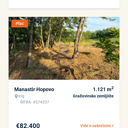
Plac
2
Manastir Hopovo
1.121
m
Irig
Građevinsko zemljište
ŠIFRA: #574237
€
82.400
Više o nekretnini >