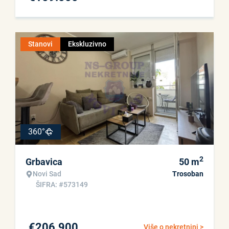
Stanovi
Ekskluzivno
360°
2
Grbavica
50
m
Novi Sad
Trosoban
ŠIFRA: #573149
€
206.900
Više o nekretnini >