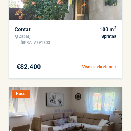
2
Centar
100
m
Žabalj
Spratna
ŠIFRA: #291203
€
82.400
Više o nekretnini >
Kuće