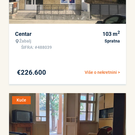
2
Centar
103
m
Žabalj
Spratna
ŠIFRA: #488039
€
226.600
Više o nekretnini >
Kuće