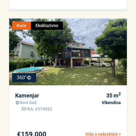
Kuće
Ekskluzivno
360°
2
Kamenjar
35
m
Novi Sad
Vikendica
ŠIFRA: #574082
€
159.000
Više o nekretnini >