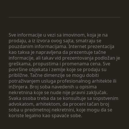
Sve informacije u vezi sa imovinom, koja je na
prodaju, a iz izvora ovog sajta, smatraju se
pouzdanim informacijama. Internet prezentacija
kao takva je napravljena da prezentuje tačne
informacije, ali takav vid prezentovanja podložan je
greškama, propustima i promenama cena. Sve
površine objekata i zemlje koje se prodaju su
približne. Tačne dimenzije se mogu dobiti
potraživanjem usluga profesionalnog arhitekte ili
inžinjera. Broj soba navedenih u opisima
nekretnina koje se nude nije pravni zaključak.
Svaka osoba treba da se konsultuje sa sopstvenim
advokatom, arhitektom, da proceni tačan broj
soba u predmetnoj nekretnini, koje mogu da se
koriste legalno kao spavaće sobe.