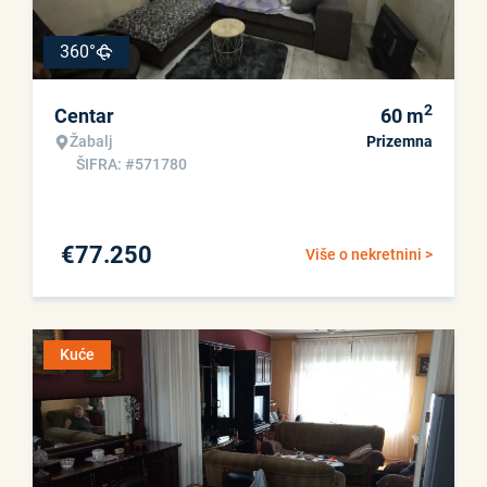
360°
2
Centar
60
m
Žabalj
Prizemna
ŠIFRA: #571780
€
77.250
Više o nekretnini >
Kuće