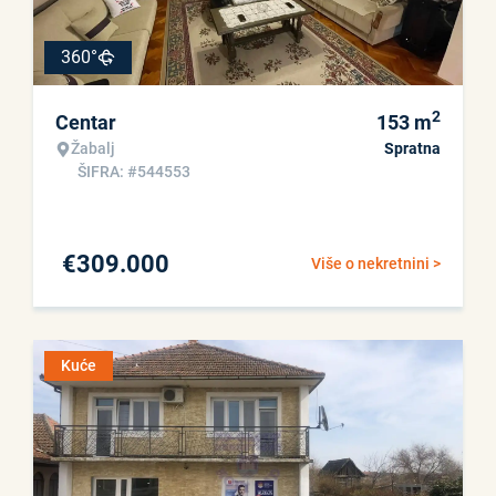
360°
2
Centar
153
m
Žabalj
Spratna
ŠIFRA: #544553
€
309.000
Više o nekretnini >
Kuće