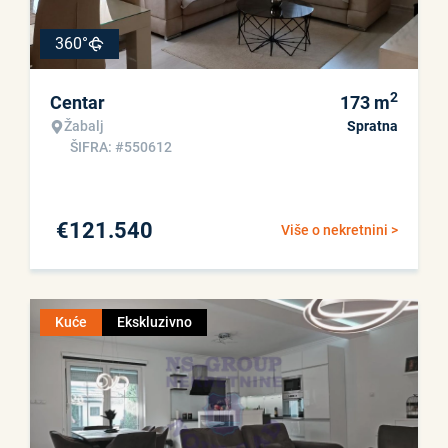
360°
2
Centar
173
m
Žabalj
Spratna
ŠIFRA: #550612
€
121.540
Više o nekretnini >
Kuće
Ekskluzivno