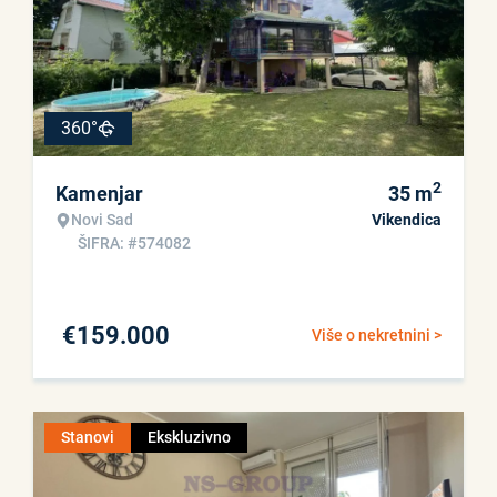
360°
2
Kamenjar
35
m
Novi Sad
Vikendica
ŠIFRA: #574082
€
159.000
Više o nekretnini >
Stanovi
Ekskluzivno