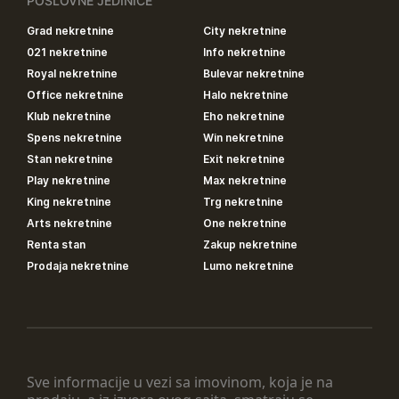
POSLOVNE JEDINICE
Grad nekretnine
City nekretnine
021 nekretnine
Info nekretnine
Royal nekretnine
Bulevar nekretnine
Office nekretnine
Halo nekretnine
Klub nekretnine
Eho nekretnine
Spens nekretnine
Win nekretnine
Stan nekretnine
Exit nekretnine
Play nekretnine
Max nekretnine
King nekretnine
Trg nekretnine
Arts nekretnine
One nekretnine
Renta stan
Zakup nekretnine
Prodaja nekretnine
Lumo nekretnine
Sve informacije u vezi sa imovinom, koja je na