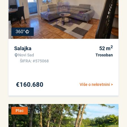
360°
2
Salajka
52
m
Novi Sad
Trosoban
ŠIFRA: #575068
€
160.680
Više o nekretnini >
Plac