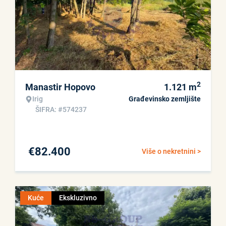
2
Manastir Hopovo
1.121
m
Irig
Građevinsko zemljište
ŠIFRA: #574237
€
82.400
Više o nekretnini >
Kuće
Ekskluzivno