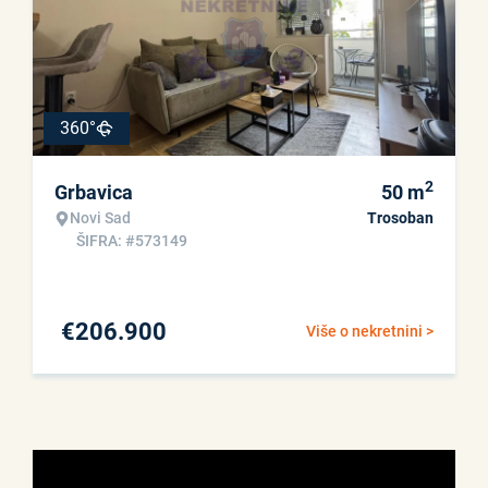
360°
2
Grbavica
50
m
Novi Sad
Trosoban
ŠIFRA: #573149
€
206.900
Više o nekretnini >