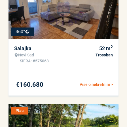
360°
2
Salajka
52
m
Novi Sad
Trosoban
ŠIFRA: #575068
€
160.680
Više o nekretnini >
Plac