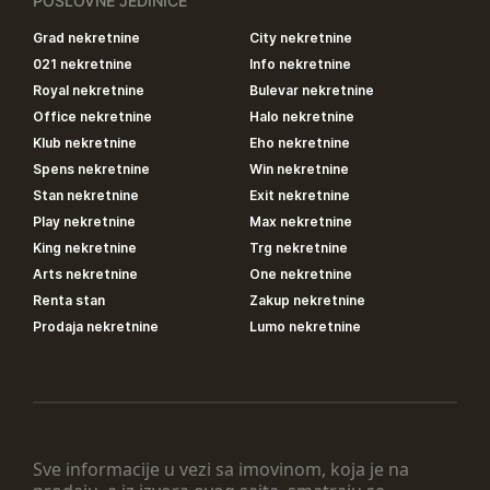
POSLOVNE JEDINICE
Grad nekretnine
City nekretnine
021 nekretnine
Info nekretnine
Royal nekretnine
Bulevar nekretnine
Office nekretnine
Halo nekretnine
Klub nekretnine
Eho nekretnine
Spens nekretnine
Win nekretnine
Stan nekretnine
Exit nekretnine
Play nekretnine
Max nekretnine
King nekretnine
Trg nekretnine
Arts nekretnine
One nekretnine
Renta stan
Zakup nekretnine
Prodaja nekretnine
Lumo nekretnine
Sve informacije u vezi sa imovinom, koja je na