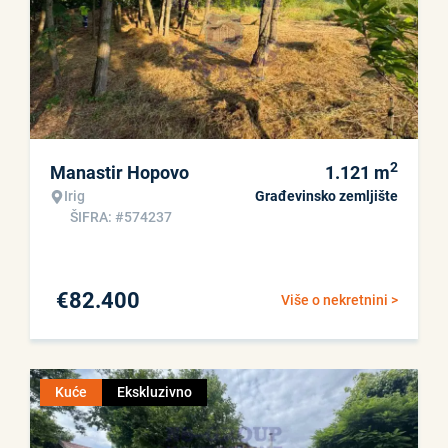
2
Manastir Hopovo
1.121
m
Irig
Građevinsko zemljište
ŠIFRA: #574237
€
82.400
Više o nekretnini >
Kuće
Ekskluzivno