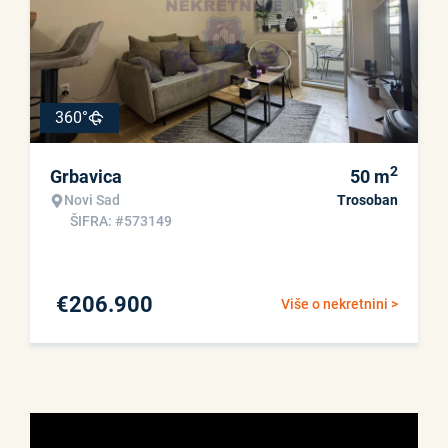
360°
2
Grbavica
50
m
Novi Sad
Trosoban
ŠIFRA: #573149
€
206.900
Više o nekretnini >