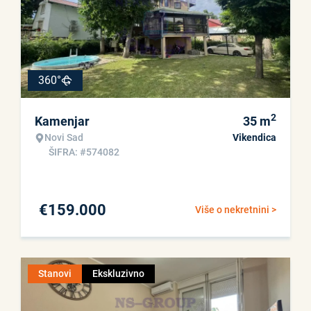
360°
2
Kamenjar
35
m
Novi Sad
Vikendica
ŠIFRA: #574082
€
159.000
Više o nekretnini >
Stanovi
Ekskluzivno