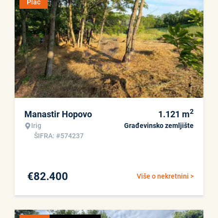
Plac
2
Manastir Hopovo
1.121
m
Irig
Građevinsko zemljište
ŠIFRA: #574237
€
82.400
Više o nekretnini >