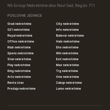
NS-Group Nekretnine doo Novi Sad, Reg.br. 711
POSLOVNE JEDINICE
Grad nekretnine
City nekretnine
021 nekretnine
Info nekretnine
Royal nekretnine
Bulevar nekretnine
Office nekretnine
Halo nekretnine
Klub nekretnine
Eho nekretnine
Spens nekretnine
Win nekretnine
Stan nekretnine
Exit nekretnine
Play nekretnine
Max nekretnine
King nekretnine
Trg nekretnine
Arts nekretnine
One nekretnine
Renta stan
Zakup nekretnine
Prodaja nekretnine
Lumo nekretnine