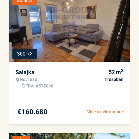
Stanovi
360°
2
Salajka
52
m
Novi Sad
Trosoban
ŠIFRA: #575068
€
160.680
Više o nekretnini >