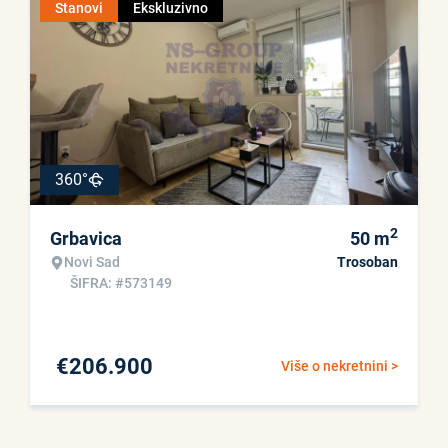
Stanovi
Ekskluzivno
360°
2
Grbavica
50
m
Novi Sad
Trosoban
ŠIFRA: #573149
€
206.900
Više o nekretnini >