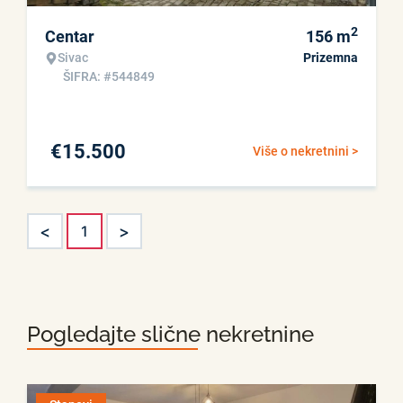
2
Centar
156
m
Sivac
Prizemna
ŠIFRA: #544849
€
15.500
Više o nekretnini >
<
>
1
Pogledajte slične nekretnine