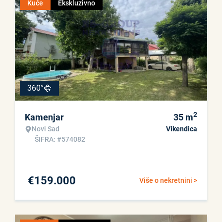
Kuće
Ekskluzivno
360°
2
Kamenjar
35
m
Novi Sad
Vikendica
ŠIFRA: #574082
€
159.000
Više o nekretnini >