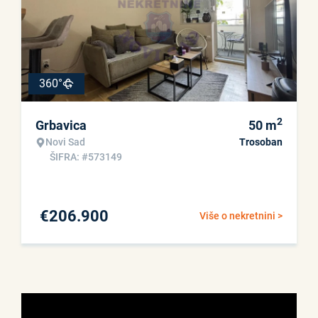
360°
2
Grbavica
50
m
Novi Sad
Trosoban
ŠIFRA: #573149
€
206.900
Više o nekretnini >