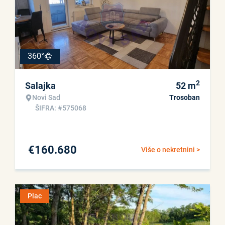
360°
2
Salajka
52
m
Novi Sad
Trosoban
ŠIFRA: #575068
€
160.680
Više o nekretnini >
Plac