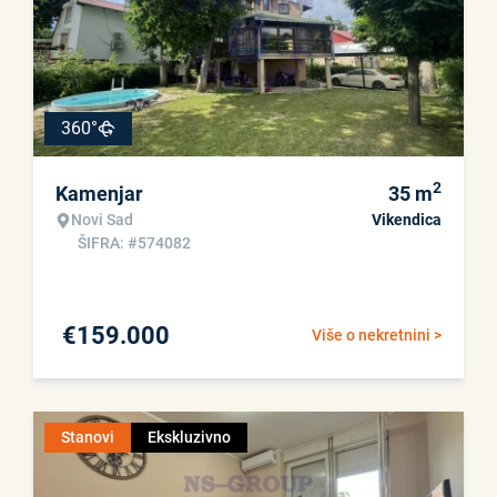
360°
2
Kamenjar
35
m
Novi Sad
Vikendica
ŠIFRA: #574082
€
159.000
Više o nekretnini >
Stanovi
Ekskluzivno