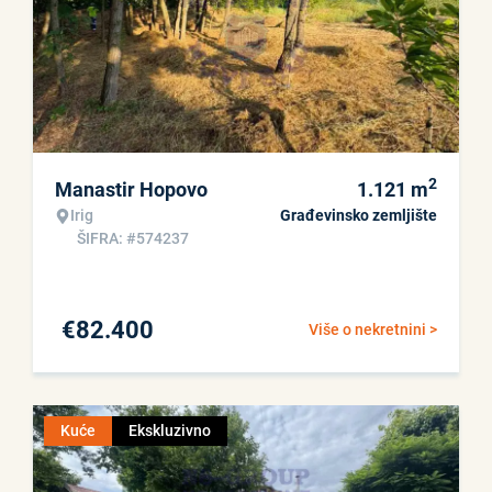
2
Manastir Hopovo
1.121
m
Irig
Građevinsko zemljište
ŠIFRA: #574237
€
82.400
Više o nekretnini >
Kuće
Ekskluzivno