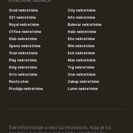
POSLOVNE JEDINICE
Grad nekretnine
City nekretnine
021 nekretnine
Info nekretnine
Royal nekretnine
Bulevar nekretnine
Office nekretnine
Halo nekretnine
Klub nekretnine
Eho nekretnine
Spens nekretnine
Win nekretnine
Stan nekretnine
Exit nekretnine
Play nekretnine
Max nekretnine
King nekretnine
Trg nekretnine
Arts nekretnine
One nekretnine
Renta stan
Zakup nekretnine
Prodaja nekretnine
Lumo nekretnine
Sve informacije u vezi sa imovinom, koja je na