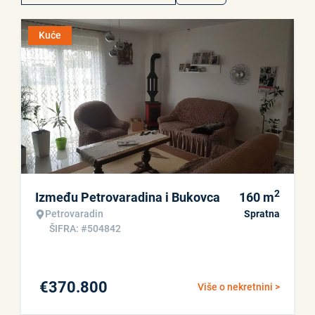
Kuće
2
Između Petrovaradina i Bukovca
160
m
Petrovaradin
Spratna
ŠIFRA: #504842
€
370.800
Više o nekretnini >