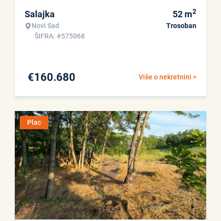
2
Salajka
52
m
Novi Sad
Trosoban
ŠIFRA: #575068
€
160.680
Više o nekretnini >
Plac