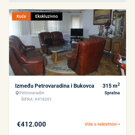
Kuće
Ekskluzivno
2
Između Petrovaradina i Bukovca
315
m
Petrovaradin
Spratna
ŠIFRA: #418201
€
412.000
Više o nekretnini >