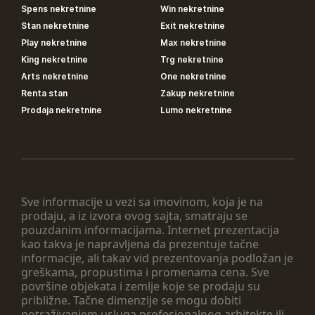
Spens nekretnine
Win nekretnine
Stan nekretnine
Exit nekretnine
Play nekretnine
Max nekretnine
King nekretnine
Trg nekretnine
Arts nekretnine
One nekretnine
Renta stan
Zakup nekretnine
Prodaja nekretnine
Lumo nekretnine
Sve informacije u vezi sa imovinom, koja je na
prodaju, a iz izvora ovog sajta, smatraju se
pouzdanim informacijama. Internet prezentacija
kao takva je napravljena da prezentuje tačne
informacije, ali takav vid prezentovanja podložan je
greškama, propustima i promenama cena. Sve
površine objekata i zemlje koje se prodaju su
približne. Tačne dimenzije se mogu dobiti
potraživanjem usluga profesionalnog arhitekte ili