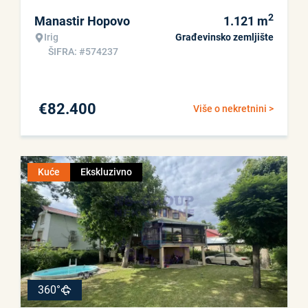
2
Manastir Hopovo
1.121
m
Irig
Građevinsko zemljište
ŠIFRA: #574237
€
82.400
Više o nekretnini >
Kuće
Ekskluzivno
360°