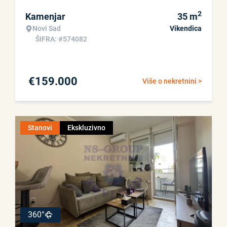
2
Kamenjar
35
m
Novi Sad
Vikendica
ŠIFRA: #574082
€
159.000
Više o nekretnini >
Stanovi
Ekskluzivno
360°