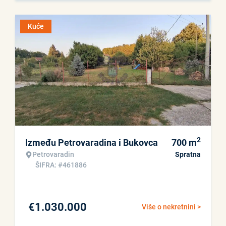
Kuće
2
Između Petrovaradina i Bukovca
700
m
Petrovaradin
Spratna
ŠIFRA: #461886
€
1.030.000
Više o nekretnini >