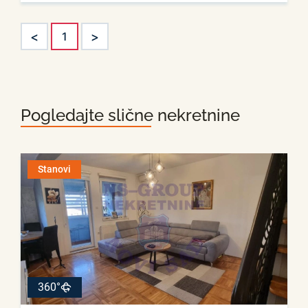
<
>
1
Pogledajte slične nekretnine
Stanovi
360°