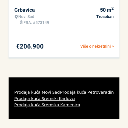
2
Grbavica
50
m
Novi Sad
Trosoban
ŠIFRA: #573149
€
206.900
Više o nekretnini >
Prodaja kuća Novi Sad
Prodaja kuća Petrovaradin
Prodaja kuća Sremski Karlovci
Prodaja kuća Sremska Kamenica