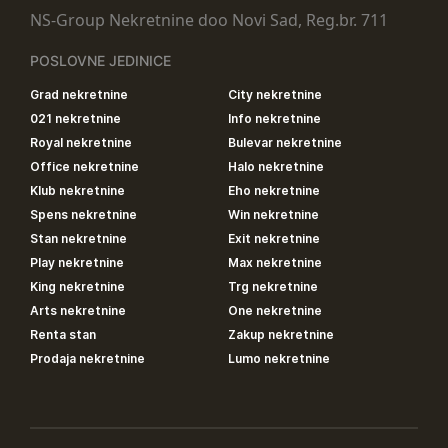
NS-Group Nekretnine doo Novi Sad, Reg.br. 711
POSLOVNE JEDINICE
Grad nekretnine
City nekretnine
021 nekretnine
Info nekretnine
Royal nekretnine
Bulevar nekretnine
Office nekretnine
Halo nekretnine
Klub nekretnine
Eho nekretnine
Spens nekretnine
Win nekretnine
Stan nekretnine
Exit nekretnine
Play nekretnine
Max nekretnine
King nekretnine
Trg nekretnine
Arts nekretnine
One nekretnine
Renta stan
Zakup nekretnine
Prodaja nekretnine
Lumo nekretnine