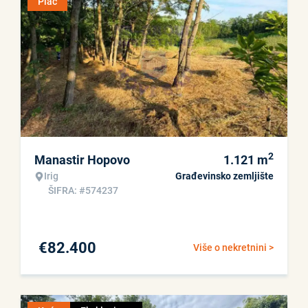
Plac
2
Manastir Hopovo
1.121
m
Irig
Građevinsko zemljište
ŠIFRA: #574237
€
82.400
Više o nekretnini >