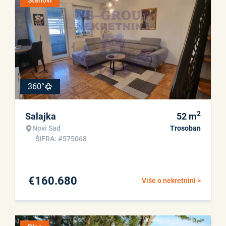
Stanovi
360°
2
Salajka
52
m
Novi Sad
Trosoban
ŠIFRA: #575068
€
160.680
Više o nekretnini >