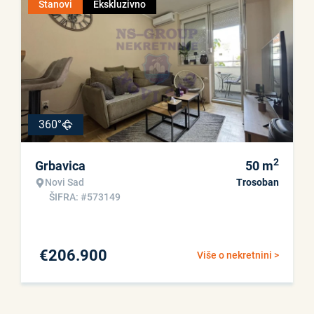
Stanovi
Ekskluzivno
360°
2
Grbavica
50
m
Novi Sad
Trosoban
ŠIFRA: #573149
€
206.900
Više o nekretnini >