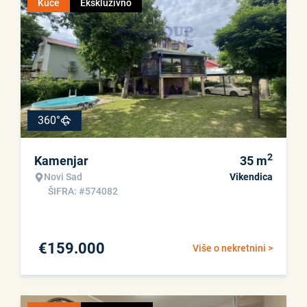
Kuće
Ekskluzivno
360°
2
Kamenjar
35
m
Novi Sad
Vikendica
ŠIFRA: #574082
€
159.000
Više o nekretnini >