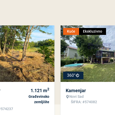
Kuće
Ekskluzivno
360°
2
r
1.121
m
Kamenjar
Građevinsko
Novi Sad
zemljište
ŠIFRA: #574082
#574237