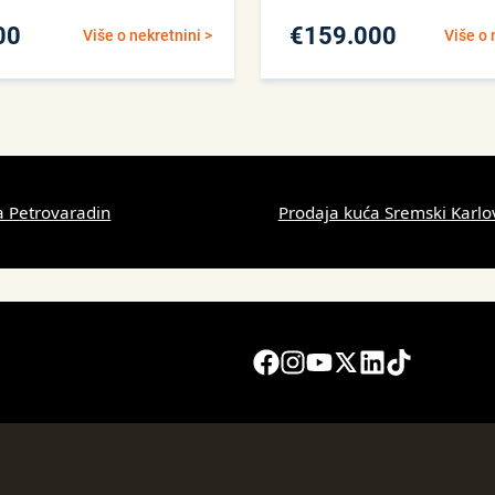
00
€
159.000
Više o nekretnini >
Više o 
a Petrovaradin
Prodaja kuća Sremski Karlo