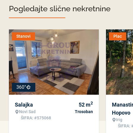
Pogledajte slične nekretnine
Stanovi
Plac
360°
2
Salajka
52
m
Manasti
Novi Sad
Trosoban
Hopovo
ŠIFRA: #575068
Irig
ŠIFRA: 