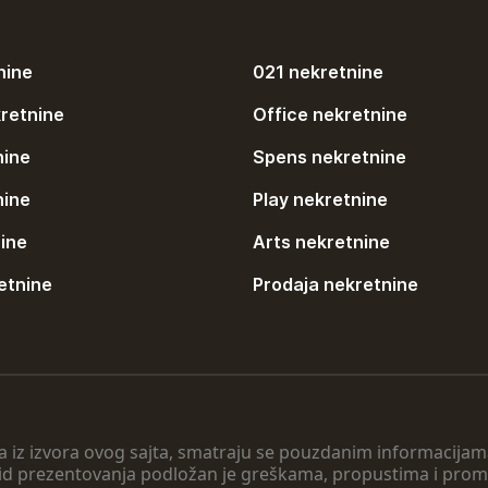
nine
021 nekretnine
retnine
Office nekretnine
nine
Spens nekretnine
nine
Play nekretnine
ine
Arts nekretnine
etnine
Prodaja nekretnine
 a iz izvora ovog sajta, smatraju se pouzdanim informacijama
v vid prezentovanja podložan je greškama, propustima i pro