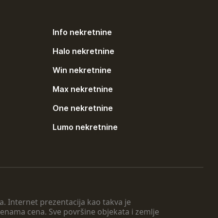
Info nekretnine
Halo nekretnine
Win nekretnine
Max nekretnine
One nekretnine
Lumo nekretnine
. Internet prezentacija kao takva je
menama cena. Sve površine objekata i zemlje