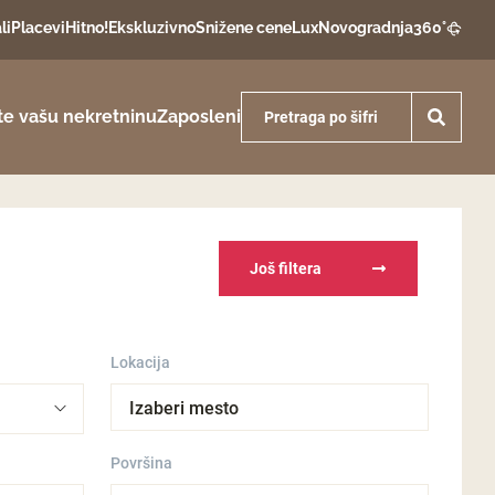
li
Placevi
Hitno!
Ekskluzivno
Snižene cene
Lux
Novogradnja
360°
te vašu nekretninu
Zaposleni
Još filtera
Lokacija
Izaberi mesto
Površina