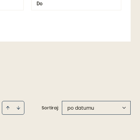
po datumu
Sortiraj
: