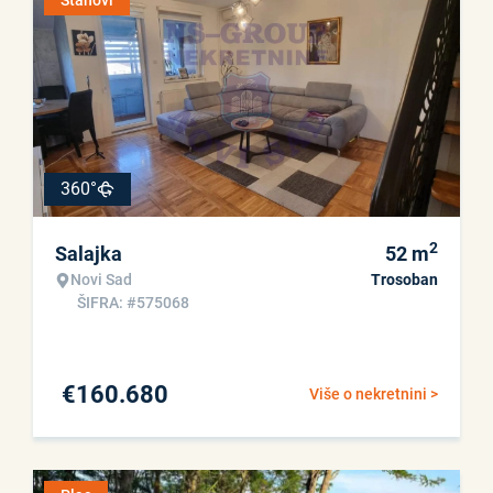
Stanovi
360°
2
Salajka
52
m
Novi Sad
Trosoban
ŠIFRA: #575068
€
160.680
Više o nekretnini >