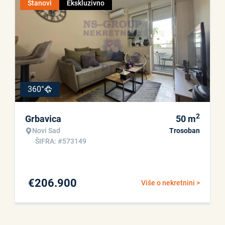
Stanovi
Ekskluzivno
360°
2
Grbavica
50
m
Novi Sad
Trosoban
ŠIFRA: #573149
€
206.900
Više o nekretnini >