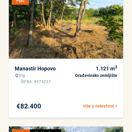
Plac
2
Manastir Hopovo
1.121
m
Irig
Građevinsko zemljište
ŠIFRA: #574237
€
82.400
Više o nekretnini >