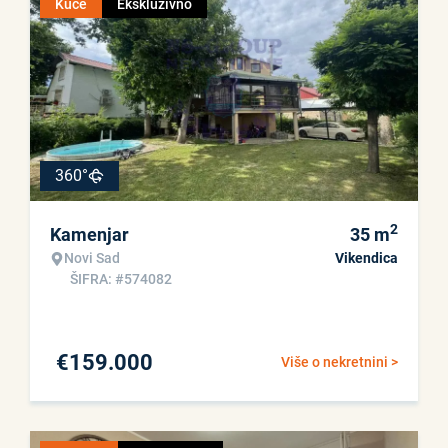
Kuće
Ekskluzivno
360°
2
Kamenjar
35
m
Novi Sad
Vikendica
ŠIFRA: #574082
€
159.000
Više o nekretnini >