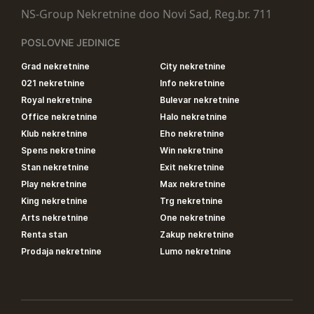
NS-Group Nekretnine doo Novi Sad, Reg.br. 711
POSLOVNE JEDINICE
Grad nekretnine
City nekretnine
021 nekretnine
Info nekretnine
Royal nekretnine
Bulevar nekretnine
Office nekretnine
Halo nekretnine
Klub nekretnine
Eho nekretnine
Spens nekretnine
Win nekretnine
Stan nekretnine
Exit nekretnine
Play nekretnine
Max nekretnine
King nekretnine
Trg nekretnine
Arts nekretnine
One nekretnine
Renta stan
Zakup nekretnine
Prodaja nekretnine
Lumo nekretnine