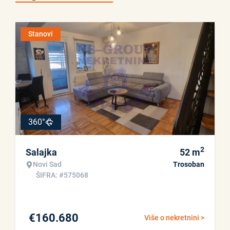
Stanovi
360°
2
Salajka
52
m
Novi Sad
Trosoban
ŠIFRA: #575068
€
160.680
Više o nekretnini >