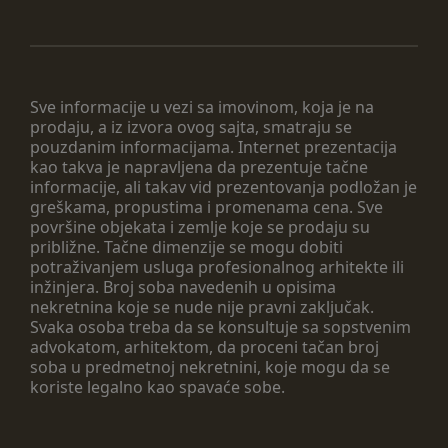
Sve informacije u vezi sa imovinom, koja je na
prodaju, a iz izvora ovog sajta, smatraju se
pouzdanim informacijama. Internet prezentacija
kao takva je napravljena da prezentuje tačne
informacije, ali takav vid prezentovanja podložan je
greškama, propustima i promenama cena. Sve
površine objekata i zemlje koje se prodaju su
približne. Tačne dimenzije se mogu dobiti
potraživanjem usluga profesionalnog arhitekte ili
inžinjera. Broj soba navedenih u opisima
nekretnina koje se nude nije pravni zaključak.
Svaka osoba treba da se konsultuje sa sopstvenim
advokatom, arhitektom, da proceni tačan broj
soba u predmetnoj nekretnini, koje mogu da se
koriste legalno kao spavaće sobe.