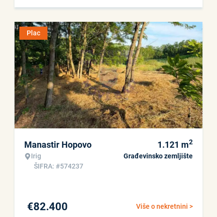
Plac
2
Manastir Hopovo
1.121
m
Irig
Građevinsko zemljište
ŠIFRA: #574237
€
82.400
Više o nekretnini >