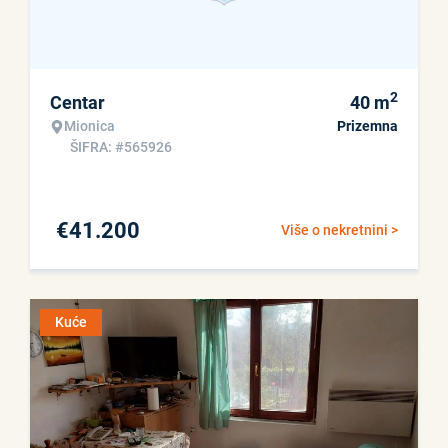
2
Centar
40
m
Mionica
Prizemna
ŠIFRA: #565926
€
41.200
Više o nekretnini >
Kuće