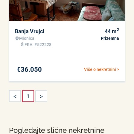
2
Banja Vrujci
44
m
Mionica
Prizemna
ŠIFRA: #522228
€
36.050
Više o nekretnini >
<
>
1
Pogledajte slične nekretnine