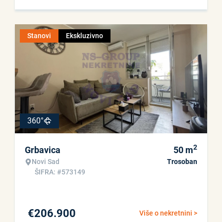
Stanovi
Ekskluzivno
360°
2
Grbavica
50
m
Novi Sad
Trosoban
ŠIFRA: #573149
€
206.900
Više o nekretnini >