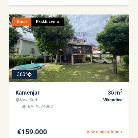
Kuće
Ekskluzivno
360°
2
Kamenjar
35
m
Novi Sad
Vikendica
ŠIFRA: #574082
€
159.000
Više o nekretnini >