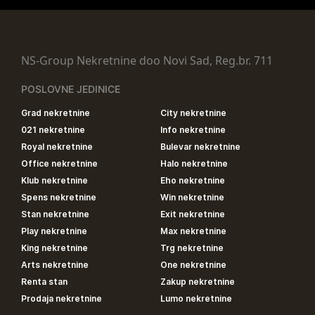
NS-Group Nekretnine doo Novi Sad, Reg.br. 711
POSLOVNE JEDINICE
Grad nekretnine
City nekretnine
021 nekretnine
Info nekretnine
Royal nekretnine
Bulevar nekretnine
Office nekretnine
Halo nekretnine
Klub nekretnine
Eho nekretnine
Spens nekretnine
Win nekretnine
Stan nekretnine
Exit nekretnine
Play nekretnine
Max nekretnine
King nekretnine
Trg nekretnine
Arts nekretnine
One nekretnine
Renta stan
Zakup nekretnine
Prodaja nekretnine
Lumo nekretnine