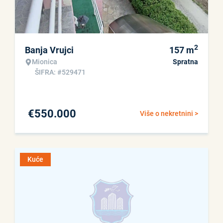
2
Banja Vrujci
157
m
Mionica
Spratna
ŠIFRA: #529471
€
550.000
Više o nekretnini >
Kuće