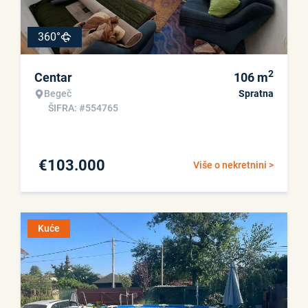
360°
2
Centar
106
m
Begeč
Spratna
ŠIFRA: #554765
€
103.000
Više o nekretnini >
Kuće