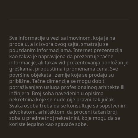
Sve informacije u vezi sa imovinom, koja je na
prodaju, a iz izvora ovog sajta, smatraju se
pouzdanim informacijama. Internet prezentacija
kao takva je napravljena da prezentuje tačne
informacije, ali takav vid prezentovanja podložan je
greškama, propustima i promenama cena. Sve
površine objekata i zemlje koje se prodaju su
približne. Tačne dimenzije se mogu dobiti
potraživanjem usluga profesionalnog arhitekte ili
inžinjera. Broj soba navedenih u opisima
nekretnina koje se nude nije pravni zaključak.
Svaka osoba treba da se konsultuje sa sopstvenim
advokatom, arhitektom, da proceni tačan broj
soba u predmetnoj nekretnini, koje mogu da se
koriste legalno kao spavaće sobe.