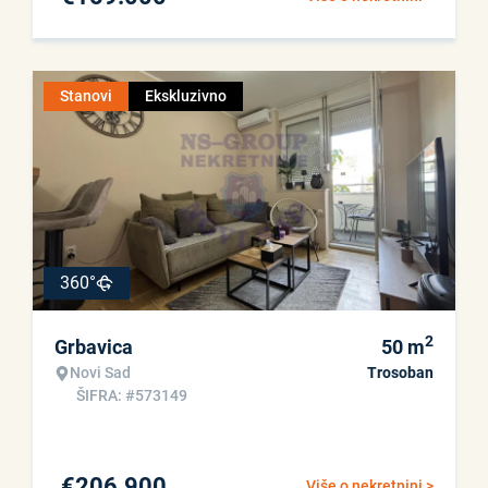
Stanovi
Ekskluzivno
360°
2
Grbavica
50
m
Novi Sad
Trosoban
ŠIFRA: #573149
€
206.900
Više o nekretnini >