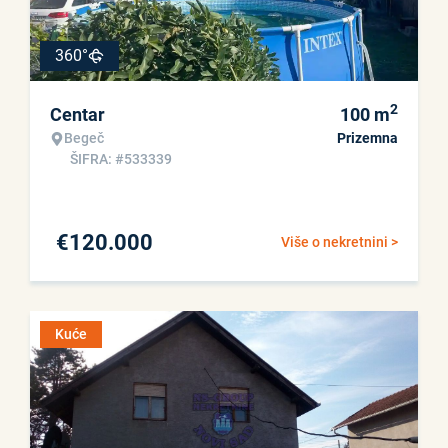
360°
2
Centar
100
m
Begeč
Prizemna
ŠIFRA: #533339
€
120.000
Više o nekretnini >
Kuće