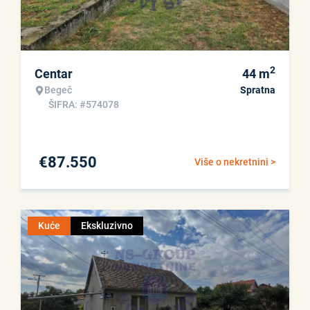
2
Centar
44
m
Begeč
Spratna
ŠIFRA: #574078
€
87.550
Više o nekretnini >
Kuće
Ekskluzivno