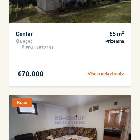
2
Centar
65
m
Begeč
Prizemna
ŠIFRA: #572991
€
70.000
Više o nekretnini >
Kuće