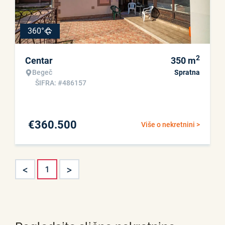
360°
2
Centar
350
m
Begeč
Spratna
ŠIFRA: #486157
€
360.500
Više o nekretnini >
<
>
1