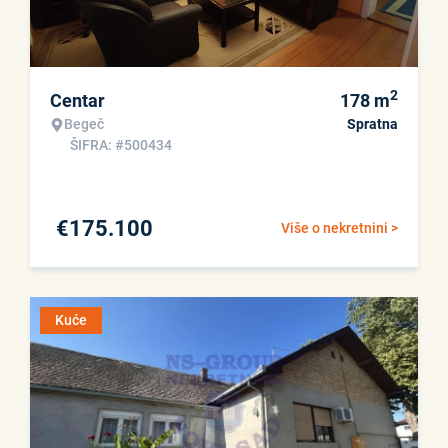
2
Centar
178
m
Begeč
Spratna
ŠIFRA: #500434
€
175.100
Više o nekretnini >
Kuće