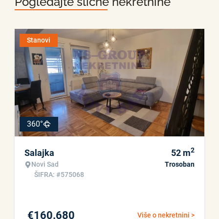
Pogledajte slične nekretnine
Stanovi
360°
2
Salajka
52
m
Novi Sad
Trosoban
ŠIFRA: #575068
€
160.680
Više o nekretnini >