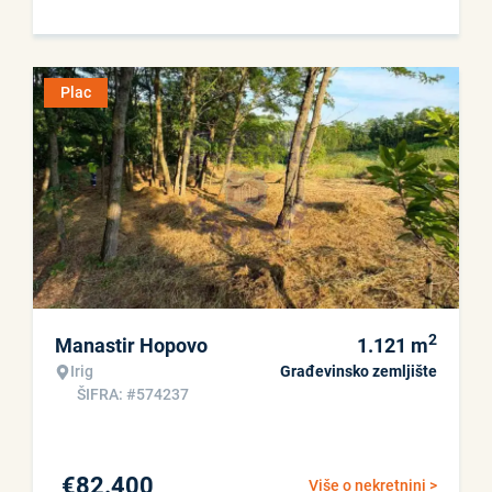
Plac
2
Manastir Hopovo
1.121
m
Irig
Građevinsko zemljište
ŠIFRA: #574237
€
82.400
Više o nekretnini >