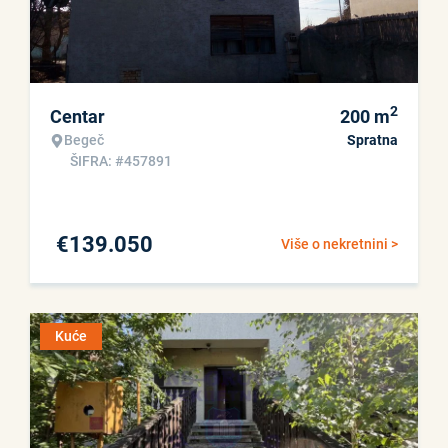
2
Centar
200
m
Begeč
Spratna
ŠIFRA: #457891
€
139.050
Više o nekretnini >
Kuće