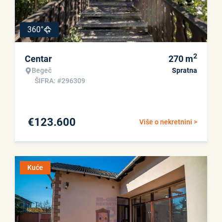
360°
2
Centar
270
m
Begeč
Spratna
ŠIFRA: #296309
€
123.600
Više o nekretnini >
Kuće