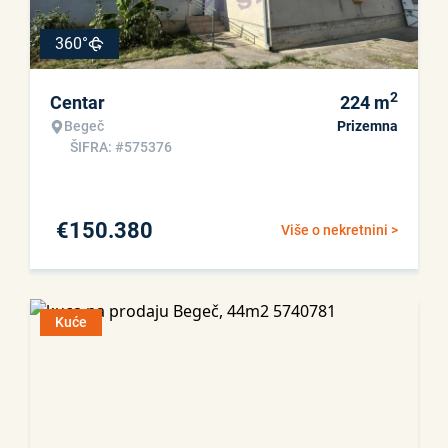
360°
2
Centar
224
m
Begeč
Prizemna
ŠIFRA: #575376
€
150.380
Više o nekretnini >
Kuće