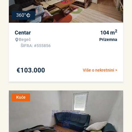
360°
2
Centar
104
m
Begeč
Prizemna
ŠIFRA: #555856
€
103.000
Više o nekretnini >
Kuće