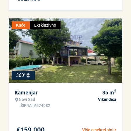
Kuće
Ekskluzivno
360°
2
Kamenjar
35
m
Novi Sad
Vikendica
ŠIFRA: #574082
€
159.000
Više o nekretnini >