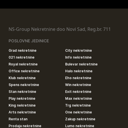
NS-Group Nekretnine doo Novi Sad, Reg.br. 711
POSLOVNE JEDINICE
Grad nekretnine
City nekretnine
021 nekretnine
Info nekretnine
Royal nekretnine
Bulevar nekretnine
Office nekretnine
Halo nekretnine
Klub nekretnine
Eho nekretnine
Spens nekretnine
Win nekretnine
Stan nekretnine
Exit nekretnine
Play nekretnine
Max nekretnine
King nekretnine
Trg nekretnine
Arts nekretnine
One nekretnine
Renta stan
Zakup nekretnine
Prodaja nekretnine
Lumo nekretnine