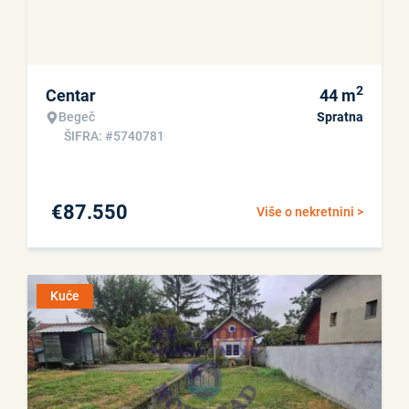
2
Centar
44
m
Begeč
Spratna
ŠIFRA: #5740781
€
87.550
Više o nekretnini >
Kuće