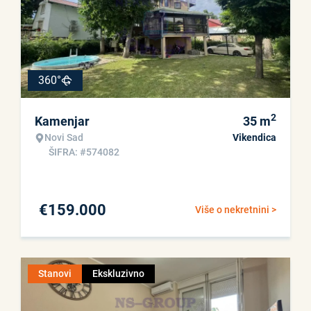
360°
2
Kamenjar
35
m
Novi Sad
Vikendica
ŠIFRA: #574082
€
159.000
Više o nekretnini >
Stanovi
Ekskluzivno