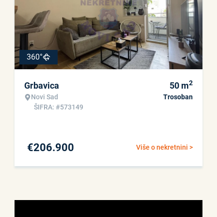
360°
2
Grbavica
50
m
Novi Sad
Trosoban
ŠIFRA: #573149
€
206.900
Više o nekretnini >