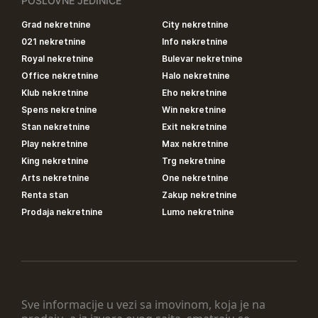
POSLOVNE JEDINICE
Grad nekretnine
City nekretnine
021 nekretnine
Info nekretnine
Royal nekretnine
Bulevar nekretnine
Office nekretnine
Halo nekretnine
Klub nekretnine
Eho nekretnine
Spens nekretnine
Win nekretnine
Stan nekretnine
Exit nekretnine
Play nekretnine
Max nekretnine
King nekretnine
Trg nekretnine
Arts nekretnine
One nekretnine
Renta stan
Zakup nekretnine
Prodaja nekretnine
Lumo nekretnine
Sve informacije u vezi sa imovinom, koja je na