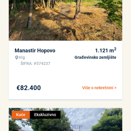
2
Manastir Hopovo
1.121
m
Irig
Građevinsko zemljište
ŠIFRA: #574237
€
82.400
Više o nekretnini >
Kuće
Ekskluzivno