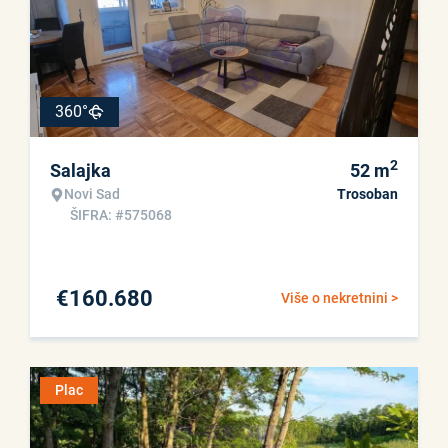
360°
2
Salajka
52
m
Novi Sad
Trosoban
ŠIFRA: #575068
€
160.680
Više o nekretnini >
Plac