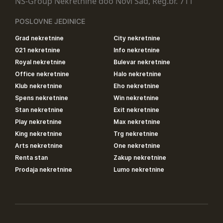
NS-Group Nekretnine doo Novi Sad, Reg.br. 711
POSLOVNE JEDINICE
Grad nekretnine
City nekretnine
021 nekretnine
Info nekretnine
Royal nekretnine
Bulevar nekretnine
Office nekretnine
Halo nekretnine
Klub nekretnine
Eho nekretnine
Spens nekretnine
Win nekretnine
Stan nekretnine
Exit nekretnine
Play nekretnine
Max nekretnine
King nekretnine
Trg nekretnine
Arts nekretnine
One nekretnine
Renta stan
Zakup nekretnine
Prodaja nekretnine
Lumo nekretnine