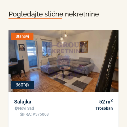
Pogledajte slične nekretnine
Stanovi
360°
2
Salajka
52
m
Novi Sad
Trosoban
ŠIFRA: #575068