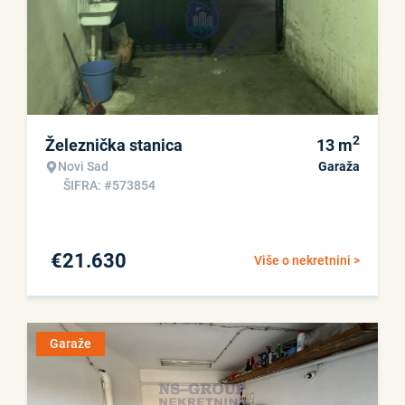
2
Železnička stanica
13
m
Novi Sad
Garaža
ŠIFRA: #573854
€
21.630
Više o nekretnini >
Garaže