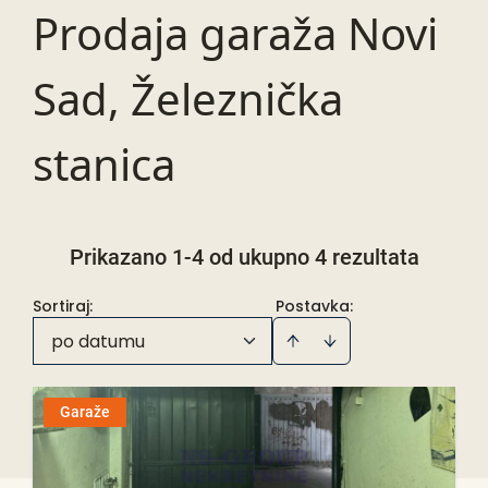
Prodaja garaža Novi
Sad, Železnička
stanica
Prikazano 1-4 od ukupno 4 rezultata
Sortiraj
:
Postavka:
po datumu
Garaže