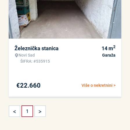
2
Železnička stanica
14
m
Novi Sad
Garaža
ŠIFRA: #535915
€
22.660
Više o nekretnini >
<
>
1