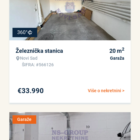
360°
2
Železnička stanica
20
m
Novi Sad
Garaža
ŠIFRA: #566126
€
33.990
Više o nekretnini >
Garaže