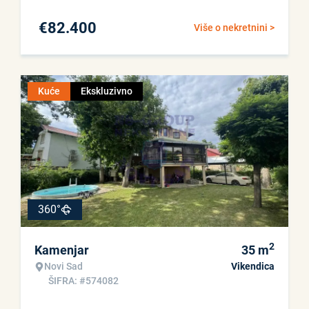
€
82.400
Više o nekretnini >
Kuće
Ekskluzivno
360°
2
Kamenjar
35
m
Novi Sad
Vikendica
ŠIFRA: #574082