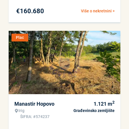
€
160.680
Više o nekretnini >
Plac
2
Manastir Hopovo
1.121
m
Irig
Građevinsko zemljište
ŠIFRA: #574237