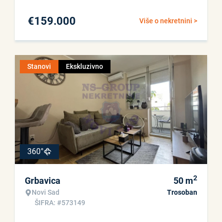
€
159.000
Više o nekretnini >
Stanovi
Ekskluzivno
360°
2
Grbavica
50
m
Novi Sad
Trosoban
ŠIFRA: #573149