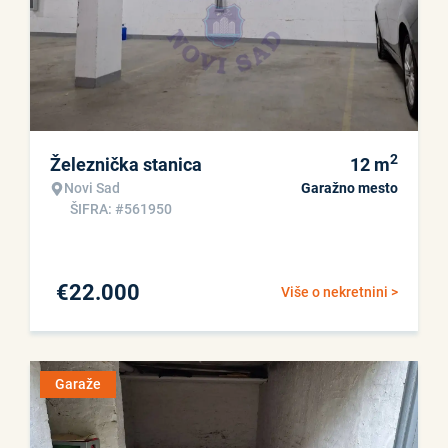
2
Železnička stanica
12
m
Novi Sad
Garažno mesto
ŠIFRA: #561950
€
22.000
Više o nekretnini >
Garaže