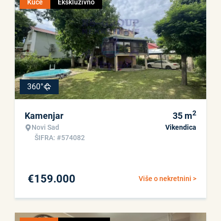
Kuće
Ekskluzivno
360°
2
Kamenjar
35
m
Novi Sad
Vikendica
ŠIFRA: #574082
€
159.000
Više o nekretnini >