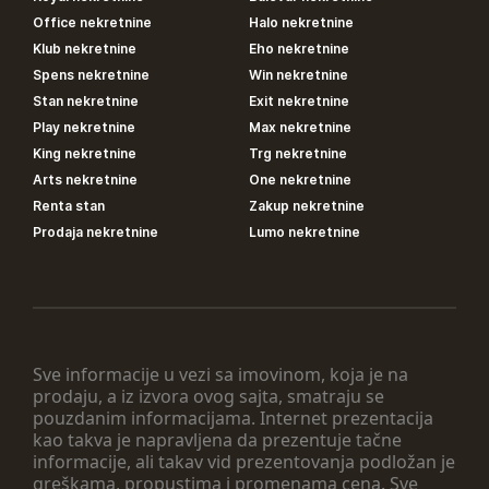
Office nekretnine
Halo nekretnine
Klub nekretnine
Eho nekretnine
Spens nekretnine
Win nekretnine
Stan nekretnine
Exit nekretnine
Play nekretnine
Max nekretnine
King nekretnine
Trg nekretnine
Arts nekretnine
One nekretnine
Renta stan
Zakup nekretnine
Prodaja nekretnine
Lumo nekretnine
Sve informacije u vezi sa imovinom, koja je na
prodaju, a iz izvora ovog sajta, smatraju se
pouzdanim informacijama. Internet prezentacija
kao takva je napravljena da prezentuje tačne
informacije, ali takav vid prezentovanja podložan je
greškama, propustima i promenama cena. Sve