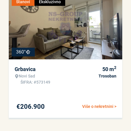
Stanovi
Ekskluzivno
360°
2
Grbavica
50
m
Novi Sad
Trosoban
ŠIFRA: #573149
€
206.900
Više o nekretnini >