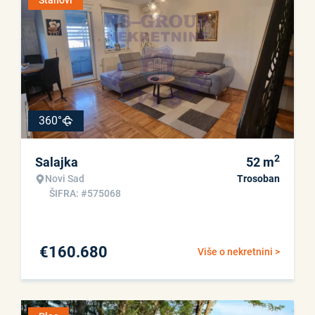
Stanovi
360°
2
Salajka
52
m
Novi Sad
Trosoban
ŠIFRA: #575068
€
160.680
Više o nekretnini >