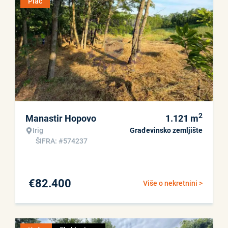
Plac
2
Manastir Hopovo
1.121
m
Irig
Građevinsko zemljište
ŠIFRA: #574237
€
82.400
Više o nekretnini >