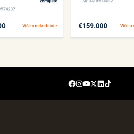
zemljište
ŠIFRA: #574082
#574237
00
€
159.000
Više o nekretnini >
Više o 