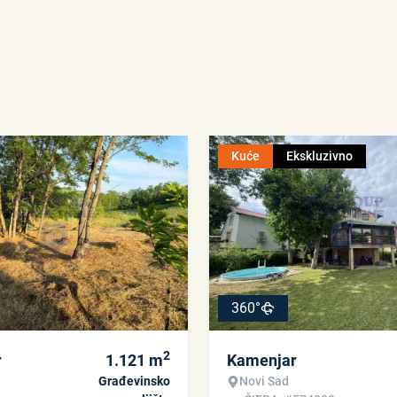
Kuće
Ekskluzivno
360°
2
r
1.121
m
Kamenjar
Građevinsko
Novi Sad