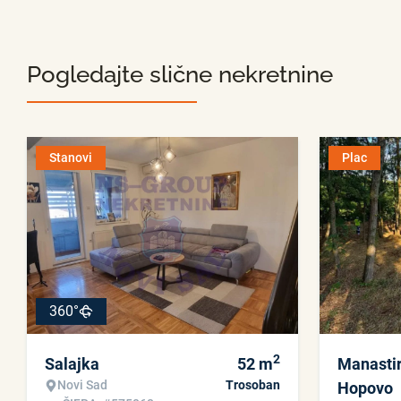
Pogledajte slične nekretnine
Stanovi
Plac
360°
2
Salajka
52
m
Manasti
Novi Sad
Trosoban
Hopovo