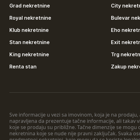
Grad nekretnine
City nekret
Royal nekretnine
Bulevar nek
Klub nekretnine
Eho nekret
Stan nekretnine
Exit nekret
King nekretnine
Trg nekretn
Renta stan
Zakup nekr
Sve informacije u vezi sa imovinom, koja je na prodaju,
napravljena da prezentuje tačne informacije, ali taka
koje se prodaju su približne. Tačne dimenzije se mogu d
nekretnina koje se nude nije pravni zaključak. Svaka o
predmetnoj nekretnini, koje mogu da se koriste legaln