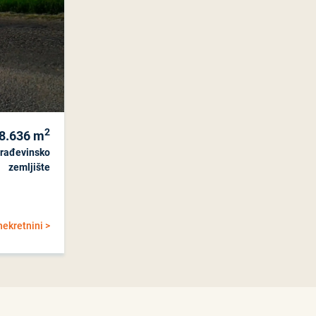
2
8.636
m
rađevinsko
zemljište
nekretnini >