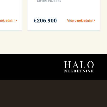
ŠIFRA: #573149
€
206.900
nekretnini >
Više o nekretnini >