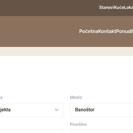
Stanovi
Kuće
Loka
Početna
Kontakt
Ponudi
ta
Mesto
Površina