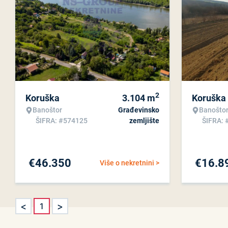
2
Koruška
3.104
m
Koruška
Banoštor
Građevinsko
Banošto
ŠIFRA: #574125
zemljište
ŠIFRA: 
€
46.350
€
16.8
Više o nekretnini >
<
>
1