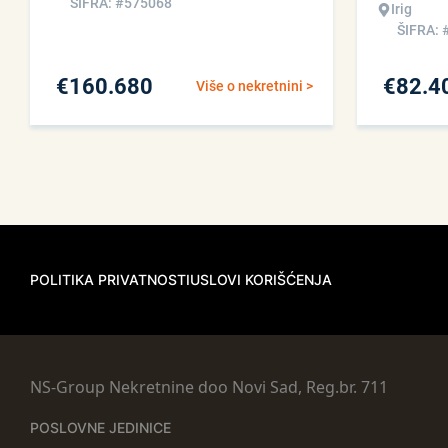
ŠIFRA: #575068
Irig
ŠIFRA: 
€
160.680
€
82.4
Više o nekretnini >
POLITIKA PRIVATNOSTI
USLOVI KORIŠĆENJA
NS-Group Nekretnine doo Novi Sad, Reg.br. 711
POSLOVNE JEDINICE