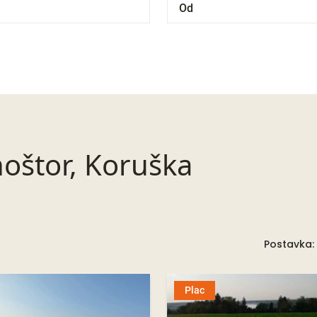
noštor, Koruška
Postavka:
Plac