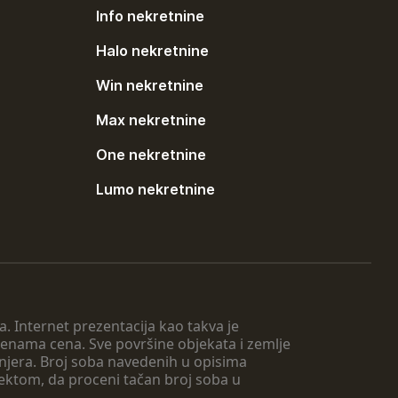
Info nekretnine
Halo nekretnine
Win nekretnine
Max nekretnine
One nekretnine
Lumo nekretnine
. Internet prezentacija kao takva je
menama cena. Sve površine objekata i zemlje
injera. Broj soba navedenih u opisima
tektom, da proceni tačan broj soba u