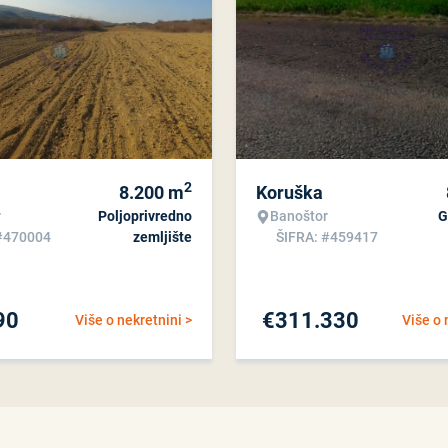
2
8.200
m
Koruška
r
Poljoprivredno
Banoštor
G
#470004
zemljište
ŠIFRA: #459417
90
€
311.330
Više o nekretnini >
Više o 