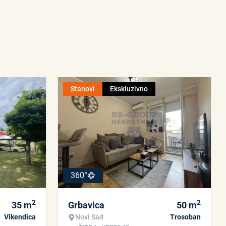
Stanovi
Ekskluzivno
360°
2
2
35
m
Grbavica
50
m
Vikendica
Novi Sad
Trosoban