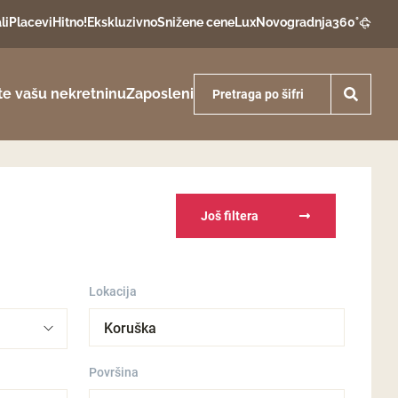
li
Placevi
Hitno!
Ekskluzivno
Snižene cene
Lux
Novogradnja
360°
te vašu nekretninu
Zaposleni
Još filtera
Lokacija
Koruška
Površina