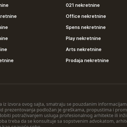
nine
021 nekretnine
retnine
Office nekretnine
nine
Spens nekretnine
nine
Play nekretnine
ine
Arts nekretnine
etnine
Prodaja nekretnine
 a iz izvora ovog sajta, smatraju se pouzdanim informacijama
v vid prezentovanja podložan je greškama, propustima i pro
obiti potraživanjem usluga profesionalnog arhitekte ili inž
soba treba da se konsultuje sa sopstvenim advokatom, arhi
o kao spavaće sobe.