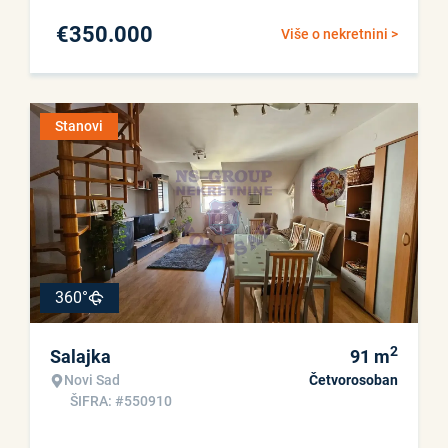
€
350.000
Više o nekretnini >
Stanovi
360°
2
Salajka
91
m
Novi Sad
Četvorosoban
ŠIFRA: #550910