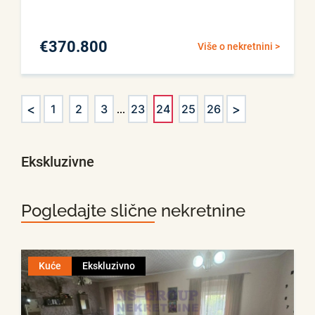
€
370.800
Više o nekretnini >
<
>
1
2
3
...
23
24
25
26
Ekskluzivne
Pogledajte slične nekretnine
Kuće
Ekskluzivno