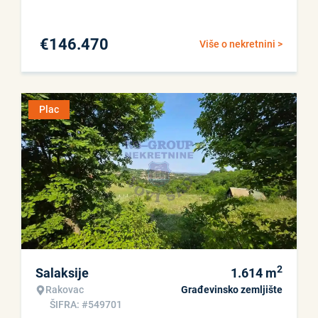
€
146.470
Više o nekretnini >
Plac
2
Salaksije
1.614
m
Rakovac
Građevinsko zemljište
ŠIFRA: #549701