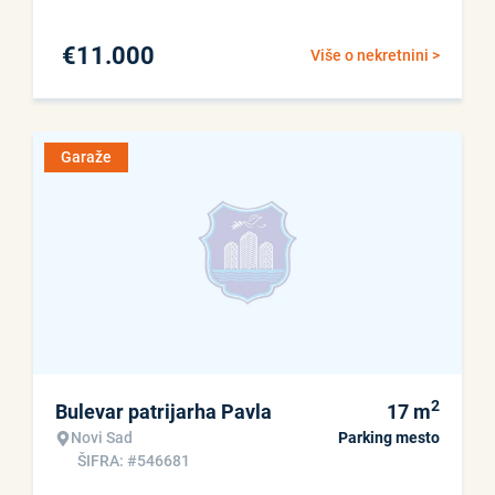
€
11.000
Više o nekretnini >
Garaže
2
Bulevar patrijarha Pavla
17
m
Novi Sad
Parking mesto
ŠIFRA: #546681