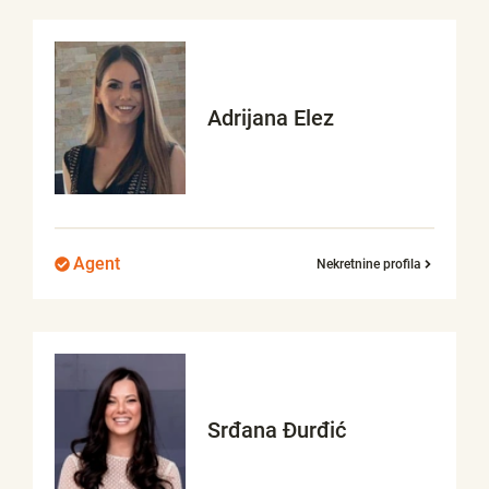
Adrijana
Elez
Agent
Nekretnine profila
Srđana
Đurđić