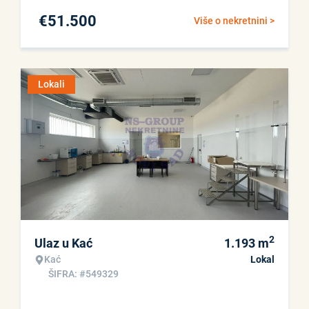
€
51.500
Više o nekretnini >
Lokali
2
Ulaz u Kać
1.193
m
Kać
Lokal
ŠIFRA: #549329