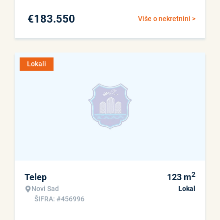
€
183.550
Više o nekretnini >
Lokali
2
Telep
123
m
Novi Sad
Lokal
ŠIFRA: #456996