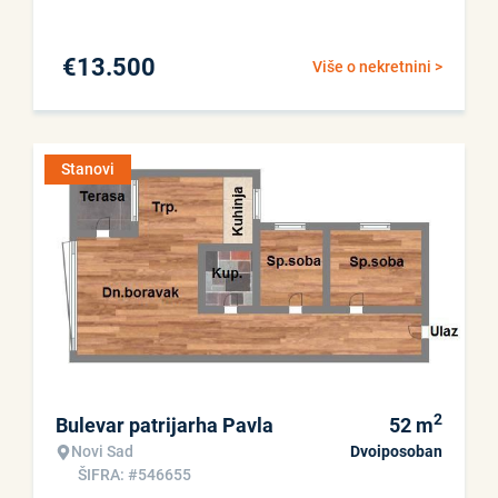
€
13.500
Više o nekretnini >
Stanovi
2
Bulevar patrijarha Pavla
52
m
Novi Sad
Dvoiposoban
ŠIFRA: #546655