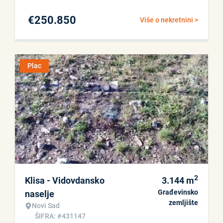
€
250.850
Više o nekretnini >
Plac
2
Klisa - Vidovdansko
3.144
m
Građevinsko
naselje
zemljište
Novi Sad
ŠIFRA: #431147