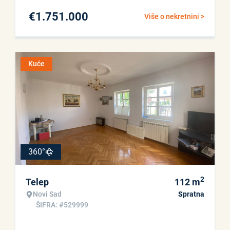
€
1.751.000
Više o nekretnini >
Kuće
360°
2
Telep
112
m
Novi Sad
Spratna
ŠIFRA: #529999