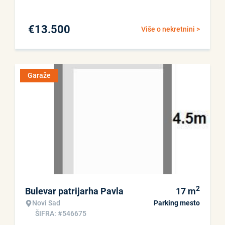
€
13.500
Više o nekretnini >
Garaže
2
Bulevar patrijarha Pavla
17
m
Novi Sad
Parking mesto
ŠIFRA: #546675