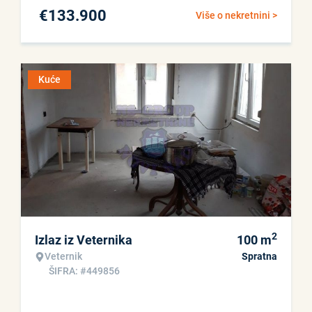
€
133.900
Više o nekretnini >
Kuće
2
Izlaz iz Veternika
100
m
Veternik
Spratna
ŠIFRA: #449856