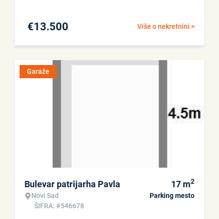
€
13.500
Više o nekretnini >
Garaže
2
Bulevar patrijarha Pavla
17
m
Novi Sad
Parking mesto
ŠIFRA: #546678