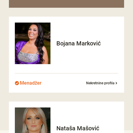
Bojana
Marković
Menadžer
Nekretnine profila
Nataša
Mašović