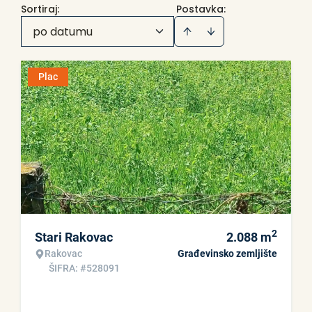
Sortiraj
:
Postavka:
po datumu
Plac
2
Stari Rakovac
2.088
m
Rakovac
Građevinsko zemljište
ŠIFRA: #528091