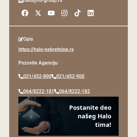
halo@ns-group.rs
Opis
https://halo-nekretnine.rs
Pozovite Agenciju
021/452-800
021/452-900
064/8222-181
064/8222-182
Postanite deo
našeg Halo
tima!