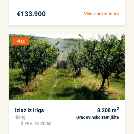
€
133.900
Više o nekretnini >
Plac
2
Izlaz iz Iriga
8.208
m
Irig
Građevinsko zemljište
ŠIFRA: #529560