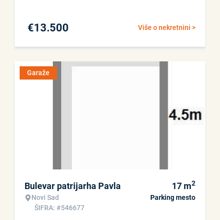
€
13.500
Više o nekretnini >
Garaže
2
Bulevar patrijarha Pavla
17
m
Novi Sad
Parking mesto
ŠIFRA: #546677