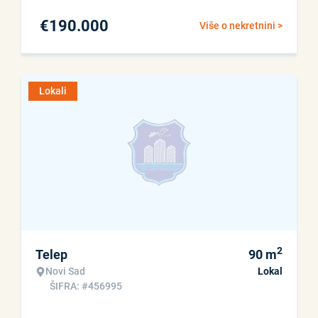
€
190.000
Više o nekretnini >
Lokali
2
Telep
90
m
Novi Sad
Lokal
ŠIFRA: #456995