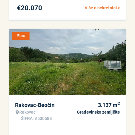
€
20.070
Više o nekretnini >
Plac
2
Rakovac-Beočin
3.137
m
Rakovac
Građevinsko zemljište
ŠIFRA: #530588