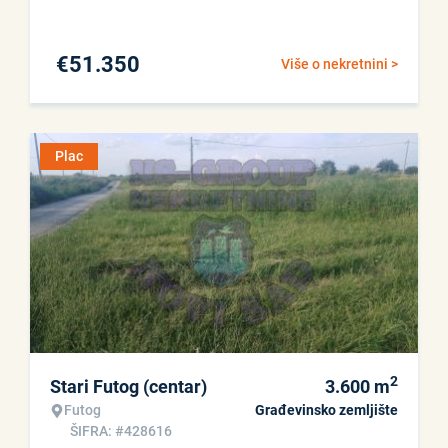
€
51.350
Više o nekretnini >
Plac
2
Stari Futog (centar)
3.600
m
Futog
Građevinsko zemljište
ŠIFRA: #428616