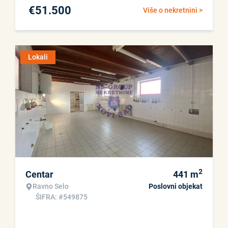
€
51.500
Više o nekretnini >
Lokali
2
Centar
441
m
Ravno Selo
Poslovni objekat
ŠIFRA: #549875