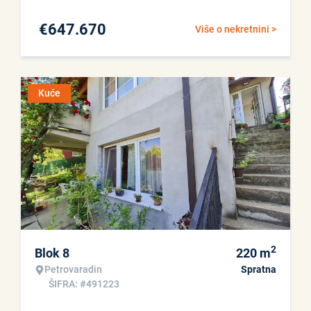
€
647.670
Više o nekretnini >
Kuće
2
Blok 8
220
m
Petrovaradin
Spratna
ŠIFRA: #491223