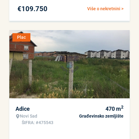
€
109.750
Više o nekretnini >
Plac
2
Adice
470
m
Novi Sad
Građevinsko zemljište
ŠIFRA: #475543