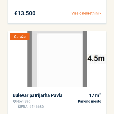
€
13.500
Više o nekretnini >
Garaže
2
Bulevar patrijarha Pavla
17
m
Novi Sad
Parking mesto
ŠIFRA: #546680