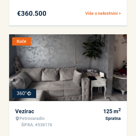
€
360.500
Više o nekretnini >
Kuće
360°
2
Vezirac
125
m
Petrovaradin
Spratna
ŠIFRA: #538176