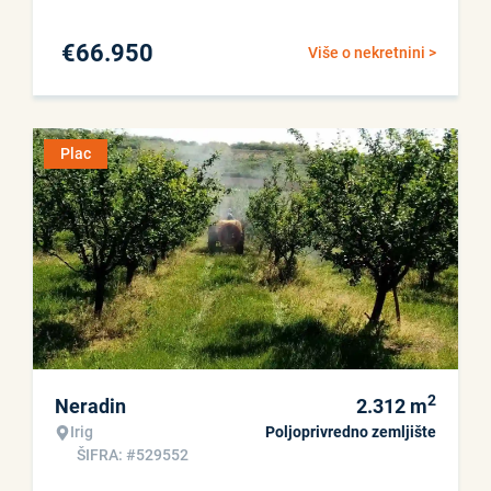
€
66.950
Više o nekretnini >
Plac
2
Neradin
2.312
m
Irig
Poljoprivredno zemljište
ŠIFRA: #529552