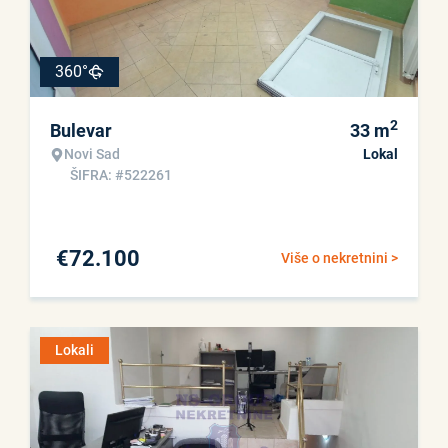
360°
2
Bulevar
33
m
Novi Sad
Lokal
ŠIFRA: #522261
€
72.100
Više o nekretnini >
Lokali