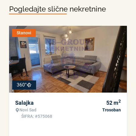
Pogledajte slične nekretnine
Stanovi
360°
2
Salajka
52
m
Novi Sad
Trosoban
ŠIFRA: #575068