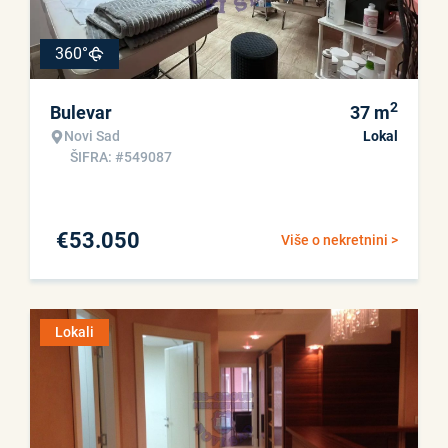
360°
2
Bulevar
37
m
Novi Sad
Lokal
ŠIFRA: #549087
€
53.050
Više o nekretnini >
Lokali