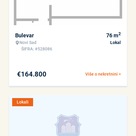
2
Bulevar
76
m
Novi Sad
Lokal
ŠIFRA: #528086
€
164.800
Više o nekretnini >
Lokali