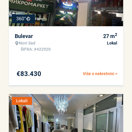
360°
2
Bulevar
27
m
Novi Sad
Lokal
ŠIFRA: #422920
€
83.430
Više o nekretnini >
Lokali