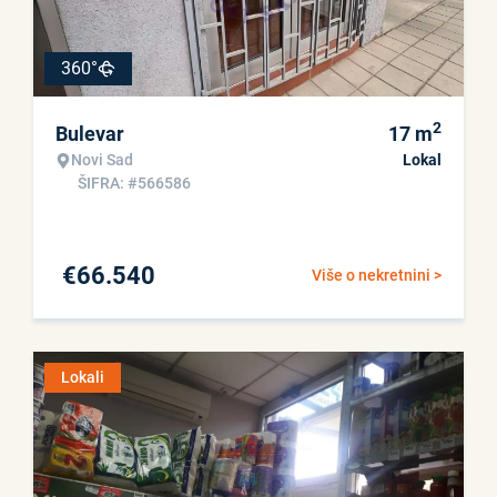
360°
2
Bulevar
17
m
Novi Sad
Lokal
ŠIFRA: #566586
€
66.540
Više o nekretnini >
Lokali