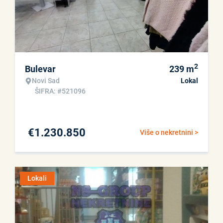
2
Bulevar
239
m
Novi Sad
Lokal
ŠIFRA: #521096
€
1.230.850
Više o nekretnini >
Lokali