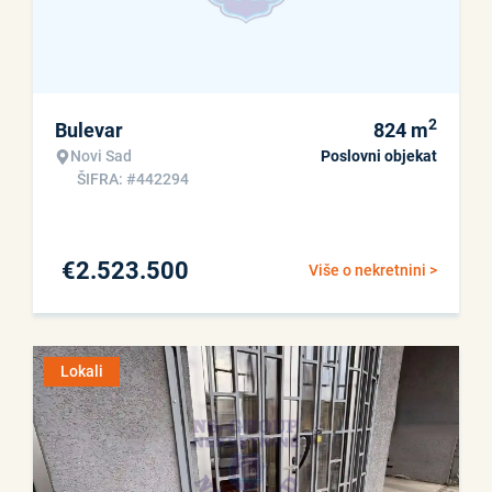
2
Bulevar
824
m
Novi Sad
Poslovni objekat
ŠIFRA: #442294
€
2.523.500
Više o nekretnini >
Lokali