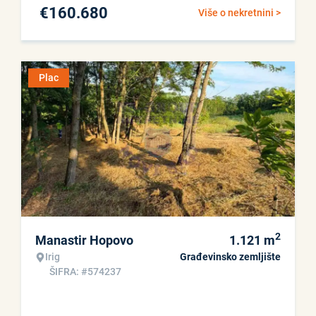
€
160.680
Više o nekretnini >
Plac
2
Manastir Hopovo
1.121
m
Irig
Građevinsko zemljište
ŠIFRA: #574237