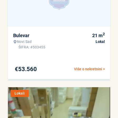
2
Bulevar
21
m
Novi Sad
Lokal
ŠIFRA: #503455
€
53.560
Više o nekretnini >
Lokali