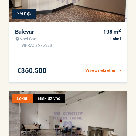
360°
2
Bulevar
108
m
Novi Sad
Lokal
ŠIFRA: #575573
€
360.500
Više o nekretnini >
Lokali
Ekskluzivno