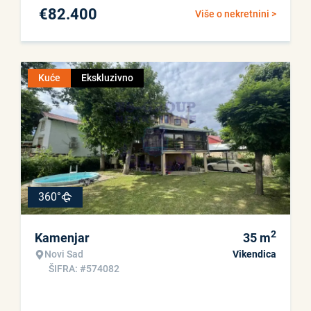
€
82.400
Više o nekretnini >
Kuće
Ekskluzivno
360°
2
Kamenjar
35
m
Novi Sad
Vikendica
ŠIFRA: #574082