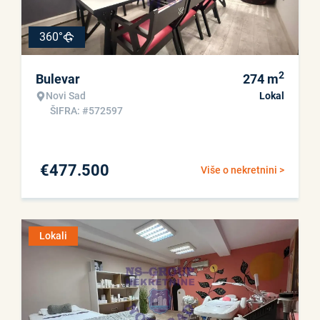
360°
2
Bulevar
274
m
Novi Sad
Lokal
ŠIFRA: #572597
€
477.500
Više o nekretnini >
Lokali