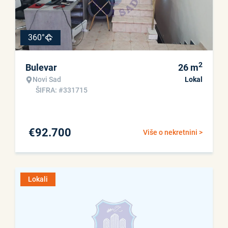
360°
2
Bulevar
26
m
Novi Sad
Lokal
ŠIFRA: #331715
€
92.700
Više o nekretnini >
Lokali