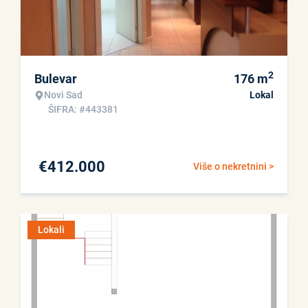
2
Bulevar
176
m
Novi Sad
Lokal
ŠIFRA: #443381
€
412.000
Više o nekretnini >
Lokali