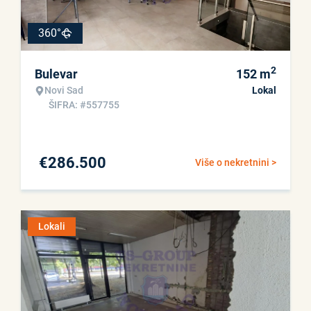
360°
2
Bulevar
152
m
Novi Sad
Lokal
ŠIFRA: #557755
€
286.500
Više o nekretnini >
Lokali