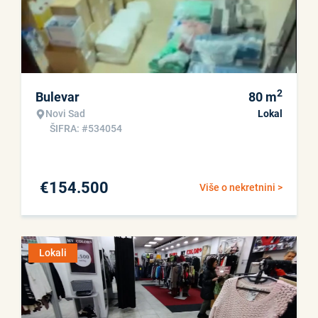
2
Bulevar
80
m
Novi Sad
Lokal
ŠIFRA: #534054
€
154.500
Više o nekretnini >
Lokali