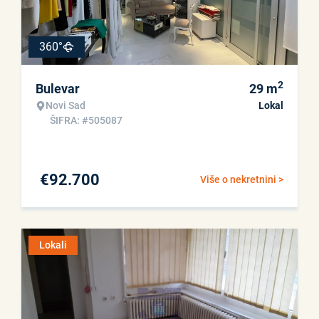
360°
2
Bulevar
29
m
Novi Sad
Lokal
ŠIFRA: #505087
€
92.700
Više o nekretnini >
Lokali