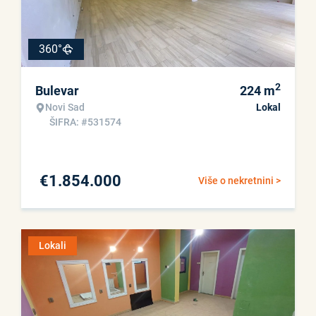
360°
2
Bulevar
224
m
Novi Sad
Lokal
ŠIFRA: #531574
€
1.854.000
Više o nekretnini >
Lokali