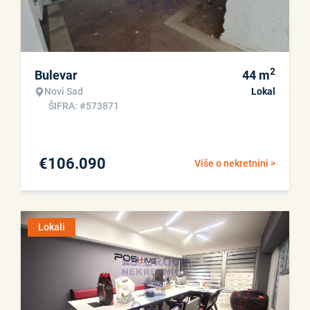
2
Bulevar
44
m
Novi Sad
Lokal
ŠIFRA: #573871
€
106.090
Više o nekretnini >
Lokali