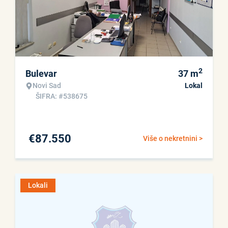
2
Bulevar
37
m
Novi Sad
Lokal
ŠIFRA: #538675
€
87.550
Više o nekretnini >
Lokali