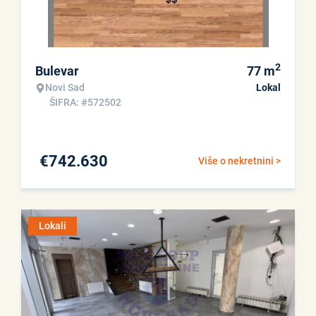
2
Bulevar
77
m
Novi Sad
Lokal
ŠIFRA: #572502
€
742.630
Više o nekretnini >
Lokali