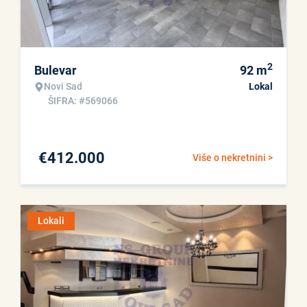
2
Bulevar
92
m
Novi Sad
Lokal
ŠIFRA: #569066
€
412.000
Više o nekretnini >
Lokali