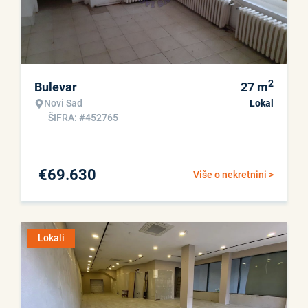
2
Bulevar
27
m
Novi Sad
Lokal
ŠIFRA: #452765
€
69.630
Više o nekretnini >
Lokali