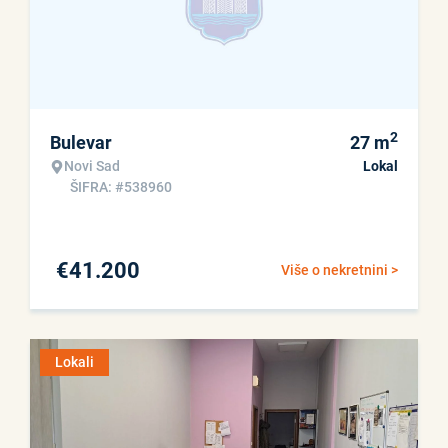
2
Bulevar
27
m
Novi Sad
Lokal
ŠIFRA: #538960
€
41.200
Više o nekretnini >
Lokali