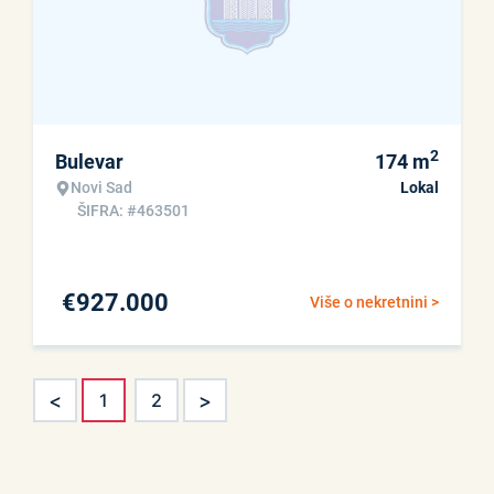
2
Bulevar
174
m
Novi Sad
Lokal
ŠIFRA: #463501
€
927.000
Više o nekretnini >
<
>
1
2