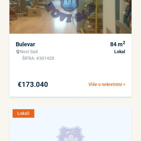
2
Bulevar
84
m
Novi Sad
Lokal
ŠIFRA: #301428
€
173.040
Više o nekretnini >
Lokali