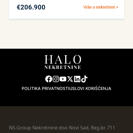
€
206.900
Više o nekretnini >
POLITIKA PRIVATNOSTI
USLOVI KORIŠĆENJA
NS-Group Nekretnine doo Novi Sad, Reg.br. 711